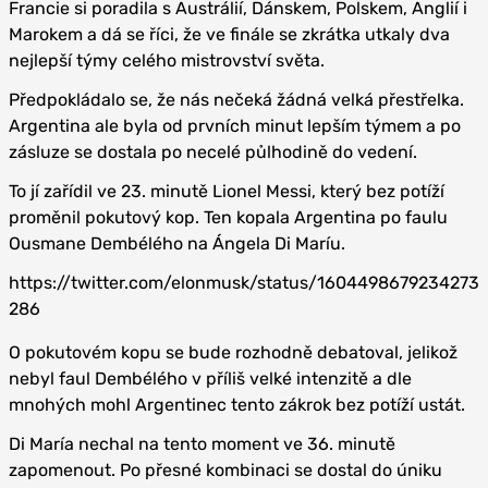
Francie si poradila s Austrálií, Dánskem, Polskem, Anglií i
Marokem a dá se říci, že ve finále se zkrátka utkaly dva
nejlepší týmy celého mistrovství světa.
Předpokládalo se, že nás nečeká žádná velká přestřelka.
Argentina ale byla od prvních minut lepším týmem a po
zásluze se dostala po necelé půlhodině do vedení.
To jí zařídil ve 23. minutě Lionel Messi, který bez potíží
proměnil pokutový kop. Ten kopala Argentina po faulu
Ousmane Dembélého na Ángela Di Maríu.
https://twitter.com/elonmusk/status/1604498679234273
286
O pokutovém kopu se bude rozhodně debatoval, jelikož
nebyl faul Dembélého v příliš velké intenzitě a dle
mnohých mohl Argentinec tento zákrok bez potíží ustát.
Di María nechal na tento moment ve 36. minutě
zapomenout. Po přesné kombinaci se dostal do úniku