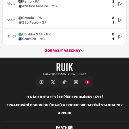
Remo - PA
2
Včera
Atlético Mineiro - MG
2
Grêmio - RS
2
Včera
São Paulo - SP
1
Coritiba SAF - PR
0
31. 07.
Cruzeiro - MG
1
ZOBRAZIT VŠECHNY
Copyright © 2017–2026 RUIK.cz
O NÁS
KONTAKTY
ŽEBŘÍČEK
PODMÍNKY UŽITÍ
ZPRACOVÁNÍ OSOBNÍCH ÚDAJŮ A COOKIES
REDAKČNÍ STANDARDY
ARCHIV
PARTNEŘI