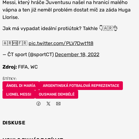
Messi, který hráče Juventusu našel na hranici malého
vápna a ten již neměl problém dostat míč za záda Huga
Llorise.
Jak má vypadat ideální protiútok? Takhle 👇🇦🇷👌
🇦🇷🆚🇫🇷
pic.twitter.com/PLV7Dwt1t8
— ČT sport (@sportCT)
December 18, 2022
Zdroj:
FIFA, WC
ŠTÍTKY:
ÁNGEL DI MARÍA
ARGENTINSKÁ FOTBALOVÁ REPREZENTACE
LIONEL MESSI
OUSMANE DEMBÉLÉ
DISKUSE