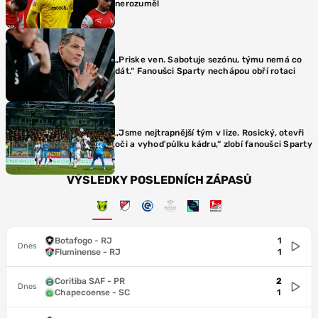
nerozuměl
„Priske ven. Sabotuje sezónu, týmu nemá co
dát.“ Fanoušci Sparty nechápou obří rotaci
„Jsme nejtrapnější tým v lize. Rosický, otevři
oči a vyhoď půlku kádru,“ zlobí fanoušci Sparty
VÝSLEDKY POSLEDNÍCH ZÁPASŮ
Botafogo - RJ
1
Dnes
Fluminense - RJ
1
Coritiba SAF - PR
2
Dnes
Chapecoense - SC
1