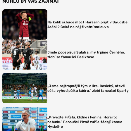
MOHLO BY VÁS ZAJÍMAT
Na kolik si bude moct Haraslín přijít v Saúdské
Arábii? Čeká na něj životní smlouva
Jinde podepisují Salaha, my trpíme Černého,
zlobí se fanoušci Besiktase
„Jsme nejtrapnější tým v lize. Rosický, otevři
oči a vyhoď půlku kádru,“ zlobí fanoušci Sparty
„Přivezte Frťalu, klidně i Fenina. Horší to
nebude.“ Fanoušci Plzně zuří a žádají konec
Hyského