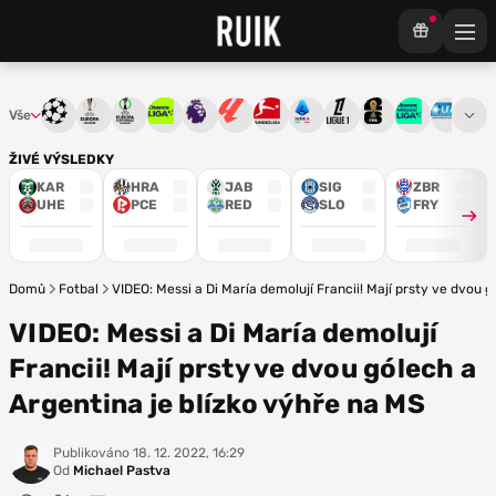
Vše
Liga mistrů
Evropská liga
Konferenční liga
Chance liga
Premier League
La Liga
Bundesliga
Serie A
Ligue 1
Mistrovství světa
Chance Národ
3. ČFL
M
ŽIVÉ VÝSLEDKY
KAR
HRA
JAB
SIG
ZBR
UHE
PCE
RED
SLO
FRY
Domů
Fotbal
VIDEO: Messi a Di María demolují Francii! Mají prsty ve dvou g
VIDEO: Messi a Di María demolují
Francii! Mají prsty ve dvou gólech a
Argentina je blízko výhře na MS
Publikováno
18. 12. 2022, 16:29
Od
Michael Pastva