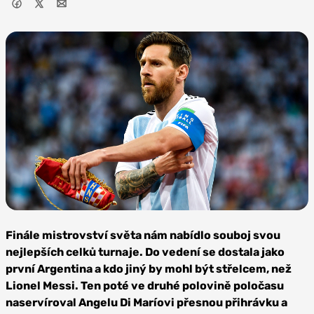
Zdroj:
Depositphotos
Finále mistrovství světa nám nabídlo souboj svou
nejlepších celků turnaje. Do vedení se dostala jako
první Argentina a kdo jiný by mohl být střelcem, než
Lionel Messi. Ten poté ve druhé polovině poločasu
naservíroval Angelu Di Maríovi přesnou přihrávku a