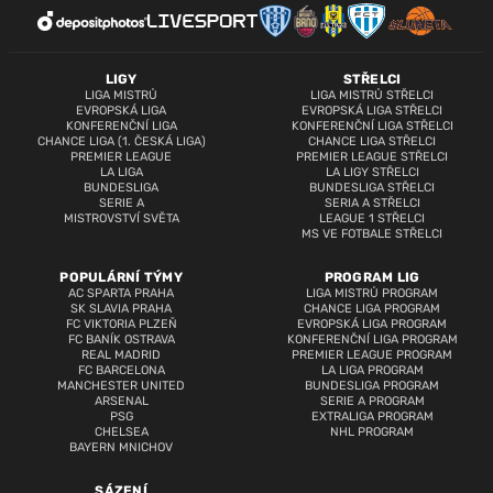
LIGY
STŘELCI
LIGA MISTRŮ
LIGA MISTRŮ STŘELCI
EVROPSKÁ LIGA
EVROPSKÁ LIGA STŘELCI
KONFERENČNÍ LIGA
KONFERENČNÍ LIGA STŘELCI
CHANCE LIGA (1. ČESKÁ LIGA)
CHANCE LIGA STŘELCI
PREMIER LEAGUE
PREMIER LEAGUE STŘELCI
LA LIGA
LA LIGY STŘELCI
BUNDESLIGA
BUNDESLIGA STŘELCI
SERIE A
SERIA A STŘELCI
MISTROVSTVÍ SVĚTA
LEAGUE 1 STŘELCI
MS VE FOTBALE STŘELCI
POPULÁRNÍ TÝMY
PROGRAM LIG
AC SPARTA PRAHA
LIGA MISTRŮ PROGRAM
SK SLAVIA PRAHA
CHANCE LIGA PROGRAM
FC VIKTORIA PLZEŇ
EVROPSKÁ LIGA PROGRAM
FC BANÍK OSTRAVA
KONFERENČNÍ LIGA PROGRAM
REAL MADRID
PREMIER LEAGUE PROGRAM
FC BARCELONA
LA LIGA PROGRAM
MANCHESTER UNITED
BUNDESLIGA PROGRAM
ARSENAL
SERIE A PROGRAM
PSG
EXTRALIGA PROGRAM
CHELSEA
NHL PROGRAM
BAYERN MNICHOV
SÁZENÍ