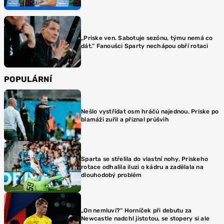
„Priske ven. Sabotuje sezónu, týmu nemá co
dát.“ Fanoušci Sparty nechápou obří rotaci
POPULÁRNÍ
Nešlo vystřídat osm hráčů najednou. Priske po
blamáži zuřil a přiznal průšvih
Sparta se střelila do vlastní nohy. Priskeho
rotace odhalila iluzi o kádru a zadělala na
dlouhodobý problém
„On nemluví?“ Horníček při debutu za
Newcastle nadchl jistotou, se stopery si ale