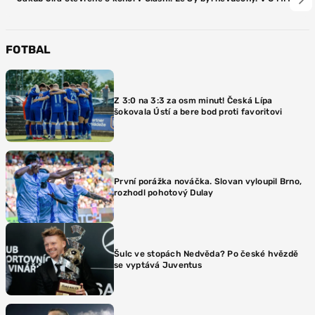
FOTBAL
Z 3:0 na 3:3 za osm minut! Česká Lípa
šokovala Ústí a bere bod proti favoritovi
První porážka nováčka. Slovan vyloupil Brno,
rozhodl pohotový Dulay
Šulc ve stopách Nedvěda? Po české hvězdě
se vyptává Juventus