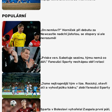
POPULÁRNÍ
„On nemluví?“ Horníček při debutu za
Newcastle nadchl jistotou, se stopery si ale
nerozuměl
„Priske ven. Sabotuje sezónu, týmu nemá co
dát.“ Fanoušci Sparty nechápou obří rotaci
„Jsme nejtrapnější tým v lize. Rosický, otevři
oči a vyhoď půlku kádru,“ zlobí fanoušci Sparty
Sparta v Boleslavi vyhořela! Zaspala první půli,