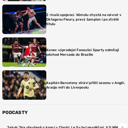
Z rivalů spojenci. Vémolu chystá na návrat v
Oktagonu Fleury, pravý šampion i po ztrátě
titulu
Konec výprodeje! Fanoušci Sparty odmítají
odchod Mercada do Brazílie
Kapitán Barcelony stráví příští sezonu v Anglii.
Araújo míří do Liverpoolu
PODCASTY
Jakub Jíra otevřeně o konci v Clashi: Le Sy byl nevděčný. V G MMA teď 