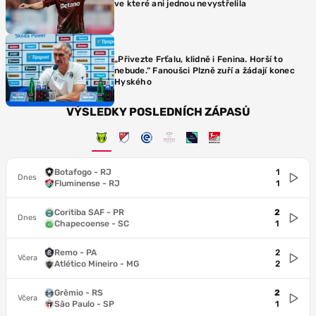
ve které ani jednou nevystřelila
„Přivezte Frťalu, klidně i Fenina. Horší to
nebude.“ Fanoušci Plzně zuří a žádají konec
Hyského
VÝSLEDKY POSLEDNÍCH ZÁPASŮ
Botafogo - RJ
1
Dnes
Fluminense - RJ
1
Coritiba SAF - PR
2
Dnes
Chapecoense - SC
1
Remo - PA
2
Včera
Atlético Mineiro - MG
2
Grêmio - RS
2
Včera
São Paulo - SP
1