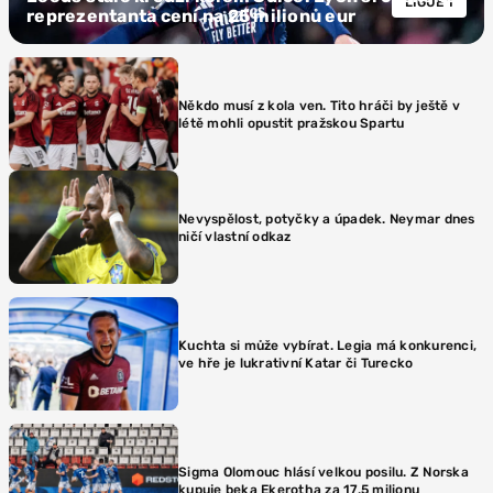
LIGUE 1
reprezentanta cení na 25 milionů eur
Někdo musí z kola ven. Tito hráči by ještě v
létě mohli opustit pražskou Spartu
Nevyspělost, potyčky a úpadek. Neymar dnes
ničí vlastní odkaz
Kuchta si může vybírat. Legia má konkurenci,
ve hře je lukrativní Katar či Turecko
Sigma Olomouc hlásí velkou posilu. Z Norska
kupuje beka Ekerotha za 17,5 milionu