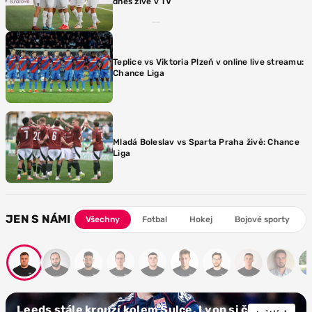
dnes živě v TV
Teplice vs Viktoria Plzeň v online live streamu:
Chance Liga
Mladá Boleslav vs Sparta Praha živě: Chance
Liga
JEN S NÁMI
Všechny
Fotbal
Hokej
Bojové sporty
Leeds stále krouží kolem Šulce. Lyon si českého