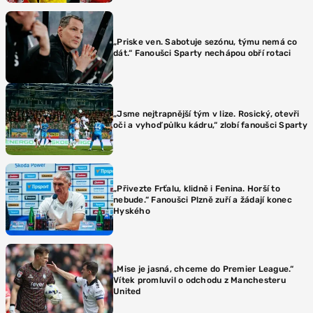
„Priske ven. Sabotuje sezónu, týmu nemá co
dát.“ Fanoušci Sparty nechápou obří rotaci
„Jsme nejtrapnější tým v lize. Rosický, otevři
oči a vyhoď půlku kádru,“ zlobí fanoušci Sparty
„Přivezte Frťalu, klidně i Fenina. Horší to
nebude.“ Fanoušci Plzně zuří a žádají konec
Hyského
„Mise je jasná, chceme do Premier League.“
Vítek promluvil o odchodu z Manchesteru
United