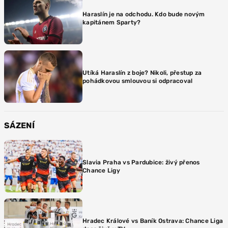
Haraslín je na odchodu. Kdo bude novým
kapitánem Sparty?
Utíká Haraslín z boje? Nikoli, přestup za
pohádkovou smlouvou si odpracoval
SÁZENÍ
Slavia Praha vs Pardubice: živý přenos
Chance Ligy
Hradec Králové vs Baník Ostrava: Chance Liga