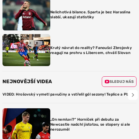
Nelichotivá bilance. Sparta je bez Haraslína
slabší, ukazují statistiky
Krutý návrat do reality? Fanoušci Zbrojovky
reagují na prohru s Libercem, chválí Slovan
NEJNOVĚJŠÍ VIDEA
SLEDUJ NÁS
VIDEO: Hrošovský vymetl pavučiny a vstřelil gól sezony! Teplice a Plzeň v
„On nemluví?“ Horníček při debutu za
Newcastle nadchl jistotou, se stopery si ale
nerozuměl