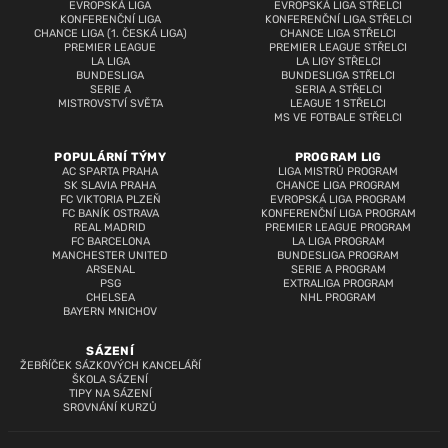
EVROPSKÁ LIGA
EVROPSKÁ LIGA STŘELCI
KONFERENČNÍ LIGA
KONFERENČNÍ LIGA STŘELCI
CHANCE LIGA (1. ČESKÁ LIGA)
CHANCE LIGA STŘELCI
PREMIER LEAGUE
PREMIER LEAGUE STŘELCI
LA LIGA
LA LIGY STŘELCI
BUNDESLIGA
BUNDESLIGA STŘELCI
SERIE A
SERIA A STŘELCI
MISTROVSTVÍ SVĚTA
LEAGUE 1 STŘELCI
MS VE FOTBALE STŘELCI
POPULÁRNÍ TÝMY
PROGRAM LIG
AC SPARTA PRAHA
LIGA MISTRŮ PROGRAM
SK SLAVIA PRAHA
CHANCE LIGA PROGRAM
FC VIKTORIA PLZEŇ
EVROPSKÁ LIGA PROGRAM
FC BANÍK OSTRAVA
KONFERENČNÍ LIGA PROGRAM
REAL MADRID
PREMIER LEAGUE PROGRAM
FC BARCELONA
LA LIGA PROGRAM
MANCHESTER UNITED
BUNDESLIGA PROGRAM
ARSENAL
SERIE A PROGRAM
PSG
EXTRALIGA PROGRAM
CHELSEA
NHL PROGRAM
BAYERN MNICHOV
SÁZENÍ
ŽEBŘÍČEK SÁZKOVÝCH KANCELÁŘÍ
ŠKOLA SÁZENÍ
TIPY NA SÁZENÍ
SROVNÁNÍ KURZŮ