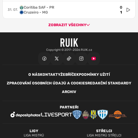
Coritiba SAF - PR
0
31. 07.
Cruzeiro - MG
1
ZOBRAZIT VŠECHNY
Copyright © 2017–2026 RUIK.cz
O NÁS
KONTAKTY
ŽEBŘÍČEK
PODMÍNKY UŽITÍ
ZPRACOVÁNÍ OSOBNÍCH ÚDAJŮ A COOKIES
REDAKČNÍ STANDARDY
ARCHIV
PARTNEŘI
LIGY
STŘELCI
LIGA MISTRŮ
LIGA MISTRŮ STŘELCI