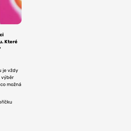
ci
u. Které
?
u je vždy
i výběr
t co možná
bříčku