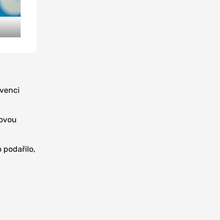
rvenci
lovou
 podařilo,