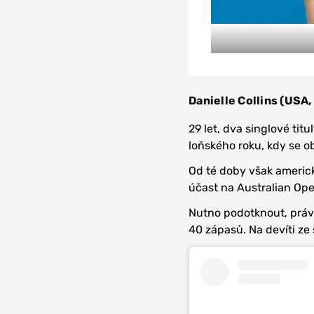
Danielle Collins (USA,
29 let, dva singlové tit
loňského roku, kdy se o
Od té doby však americ
účast na Australian Op
Nutno podotknout, právě 
40 zápasů. Na devíti ze 