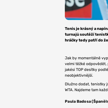
Zdroj:
Depositphotos
Tenis je krásný a napín
turnajů soutěží tenist
hráčky tedy patří do ž
Jak by momentálně vypad
velmi těžké odpovědět, 
jakési TOP desítky podl
neobjektivnější.
Dlužno dodat, tenistky 
WTA. Najdeme tam každop
Paula Badosa (Španěls