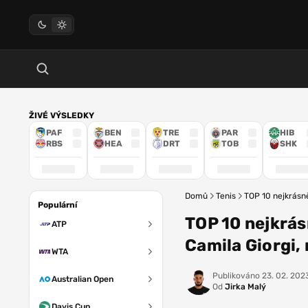
ŽIVÉ VÝSLEDKY
PAF
BEN
TRE
PAR
HIB
RBS
HEA
DRT
TOB
SHK
Domů
Tenis
TOP 10 nejkrásně
Populární
TOP 10 nejkrás
ATP
Camila Giorgi,
WTA
Publikováno
23. 02. 2023
Australian Open
Od
Jirka Malý
Davis Cup