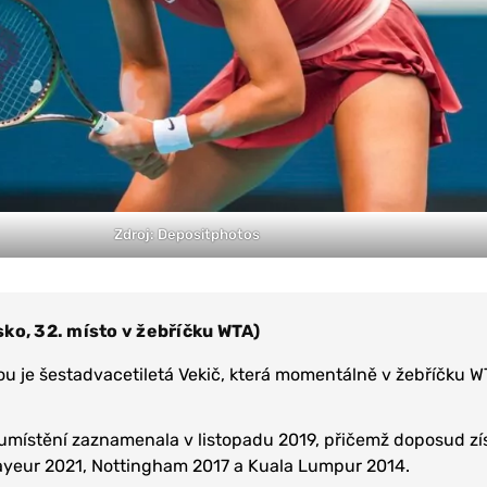
Zdroj: Depositphotos
ko, 32. místo v žebříčku WTA)
u je šestadvacetiletá Vekič, která momentálně v žebříčku W
í umístění zaznamenala v listopadu 2019, přičemž doposud zís
mayeur 2021, Nottingham 2017 a Kuala Lumpur 2014.