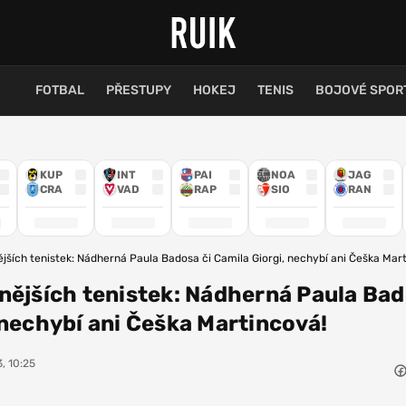
FOTBAL
PŘESTUPY
HOKEJ
TENIS
BOJOVÉ SPOR
KUP
INT
PAI
NOA
JAG
CRA
VAD
RAP
SIO
RAN
jších tenistek: Nádherná Paula Badosa či Camila Giorgi, nechybí ani Češka Mar
nějších tenistek: Nádherná Paula Bad
 nechybí ani Češka Martincová!
, 10:25