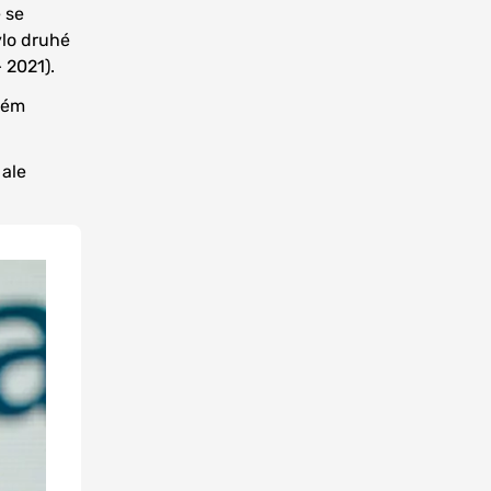
 se
ylo druhé
 2021).
vém
 ale