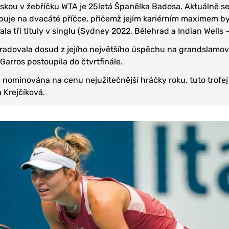
skou v žebříčku WTA je 25letá Španělka Badosa. Aktuálně se
uje na dvacáté příčce, přičemž jejím kariérním maximem b
a tři tituly v singlu (Sydney 2022, Bělehrad a Indian Wells –
é radovala dosud z jejího největšího úspěchu na grandslamo
 Garros postoupila do čtvrtfinále.
 nominována na cenu nejužitečnější hráčky roku, tuto trofej
 Krejčíková.