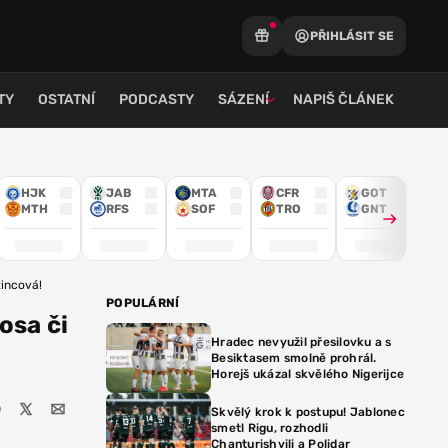
PŘIHLÁSIT SE
TY
OSTATNÍ
PODCASTY
SÁZENÍ
NAPIŠ ČLÁNEK
HJK
JAB
MTA
CFR
GOT
MTH
RFS
SOF
TRO
GNT
tincová!
POPULÁRNÍ
osa či
Hradec nevyužil přesilovku a s
Besiktasem smolně prohrál.
Horejš ukázal skvělého Nigerijce
Skvělý krok k postupu! Jablonec
smetl Rigu, rozhodli
Chanturishvili a Polidar