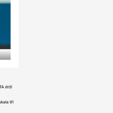
TA drží
kala tři