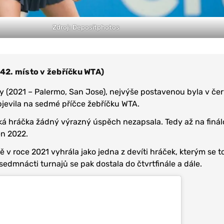
Zdroj: Depositphotos
 42. místo v žebříčku WTA)
uly (2021 – Palermo, San Jose), nejvýše postavenou byla v če
bjevila na sedmé příčce žebříčku WTA.
ká hráčka žádný výrazný úspěch nezapsala. Tedy až na finá
en 2022.
v roce 2021 vyhrála jako jedna z devíti hráček, kterým se to
sedmnácti turnajů se pak dostala do čtvrtfinále a dále.