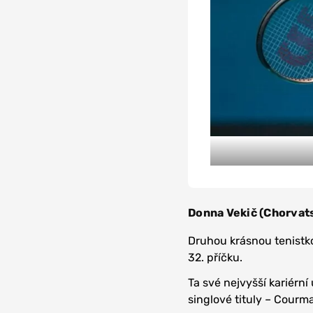
Donna Vekič (Chorvats
Druhou krásnou tenistko
32. příčku.
Ta své nejvyšší kariérn
singlové tituly – Cour