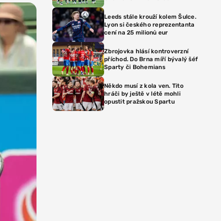
Leeds stále krouží kolem Šulce.
Lyon si českého reprezentanta
cení na 25 milionů eur
Zbrojovka hlásí kontroverzní
příchod. Do Brna míří bývalý šéf
Sparty či Bohemians
Někdo musí z kola ven. Tito
hráči by ještě v létě mohli
opustit pražskou Spartu