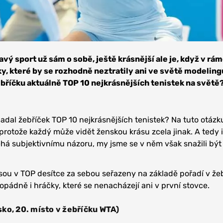
avý sport už sám o sobě, ještě krásnější ale je, když v rám
ky, které by se rozhodně neztratily ani ve světě modeling
ebříčku aktuálně TOP 10 nejkrásnějších tenistek na světě
al žebříček TOP 10 nejkrásnějších tenistek? Na tuto otázk
protože každý může vidět ženskou krásu zcela jinak. A tedy 
éhá subjektivnímu názoru, my jsme se v něm však snažili bý
jsou v TOP desítce za sebou seřazeny na základě pořadí v že
ádně i hráčky, které se nenacházejí ani v první stovce.
ko, 20. místo v žebříčku WTA)