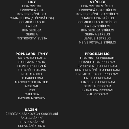
LIGY
STŘELCI
LIGA MISTRŮ
LIGA MISTRŮ STŘELCI
EVROPSKÁ LIGA
EVROPSKÁ LIGA STŘELCI
KONFERENČNÍ LIGA
KONFERENČNÍ LIGA STŘELCI
CHANCE LIGA (1. ČESKÁ LIGA)
CHANCE LIGA STŘELCI
PREMIER LEAGUE
PREMIER LEAGUE STŘELCI
LA LIGA
LA LIGY STŘELCI
BUNDESLIGA
BUNDESLIGA STŘELCI
SERIE A
SERIA A STŘELCI
MISTROVSTVÍ SVĚTA
LEAGUE 1 STŘELCI
MS VE FOTBALE STŘELCI
POPULÁRNÍ TÝMY
PROGRAM LIG
AC SPARTA PRAHA
LIGA MISTRŮ PROGRAM
SK SLAVIA PRAHA
CHANCE LIGA PROGRAM
FC VIKTORIA PLZEŇ
EVROPSKÁ LIGA PROGRAM
FC BANÍK OSTRAVA
KONFERENČNÍ LIGA PROGRAM
REAL MADRID
PREMIER LEAGUE PROGRAM
FC BARCELONA
LA LIGA PROGRAM
MANCHESTER UNITED
BUNDESLIGA PROGRAM
ARSENAL
SERIE A PROGRAM
PSG
EXTRALIGA PROGRAM
CHELSEA
NHL PROGRAM
BAYERN MNICHOV
SÁZENÍ
ŽEBŘÍČEK SÁZKOVÝCH KANCELÁŘÍ
ŠKOLA SÁZENÍ
TIPY NA SÁZENÍ
SROVNÁNÍ KURZŮ