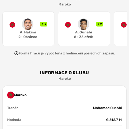
Maroko
6.2
B. Elkhannous
7.3
7.2
A. Hakimi
A. Ounahi
2
·
Obránce
8
·
Záložník
Forma hráčů je vypočtena z hodnocení posledních zápasů.
INFORMACE O KLUBU
Maroko
Maroko
Trenér
Mohamed Ouahbi
Hodnota
€ 512,7 M