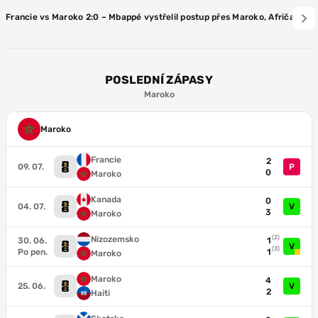
Francie vs Maroko 2:0 – Mbappé vystřelil postup přes Maroko, Afričany uk
POSLEDNÍ ZÁPASY
Maroko
Maroko
Francie
2
09. 07.
P
0
Maroko
Kanada
0
04. 07.
V
3
Maroko
(2)
Nizozemsko
30. 06.
1
V
(3)
Po pen.
1
Maroko
Maroko
4
25. 06.
V
2
Haiti