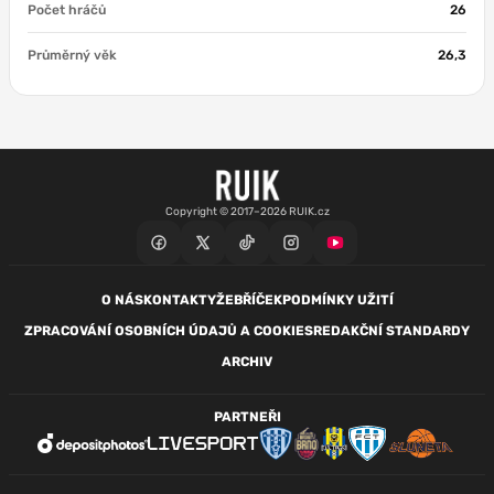
Počet hráčů
26
Průměrný věk
26,3
Copyright © 2017–2026 RUIK.cz
O NÁS
KONTAKTY
ŽEBŘÍČEK
PODMÍNKY UŽITÍ
ZPRACOVÁNÍ OSOBNÍCH ÚDAJŮ A COOKIES
REDAKČNÍ STANDARDY
ARCHIV
PARTNEŘI