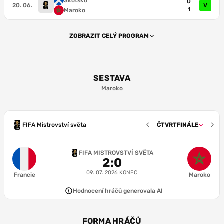
Skotsko
0
20. 06.
V
1
Maroko
ZOBRAZIT CELÝ PROGRAM
SESTAVA
Maroko
FIFA Mistrovství světa
ČTVRTFINÁLE
7.7
Y. Bounou
FIFA MISTROVSTVÍ SVĚTA
2
:
0
6.8
6.2
5.8
6.7
A. Hakimi
I. Diop
N. Mazraoui
A. Salah-Eddine
09. 07. 2026
KONEC
Francie
Maroko
6.4
6.6
Hodnocení hráčů generovala AI
1-4-2-3-1
A. Bouaddi
N. Aynaoui
6.4
6.7
6.3
B. Díaz
A. Ounahi
C. Talbi
FORMA HRÁČŮ