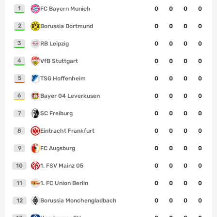
1
FC Bayern Munich
0
0
0
0
2
Borussia Dortmund
0
0
0
0
3
RB Leipzig
0
0
0
0
4
VfB Stuttgart
0
0
0
0
5
TSG Hoffenheim
0
0
0
0
6
Bayer 04 Leverkusen
0
0
0
0
7
SC Freiburg
0
0
0
0
8
Eintracht Frankfurt
0
0
0
0
9
FC Augsburg
0
0
0
0
10
1. FSV Mainz 05
0
0
0
0
11
1. FC Union Berlin
0
0
0
0
12
Borussia Monchengladbach
0
0
0
0