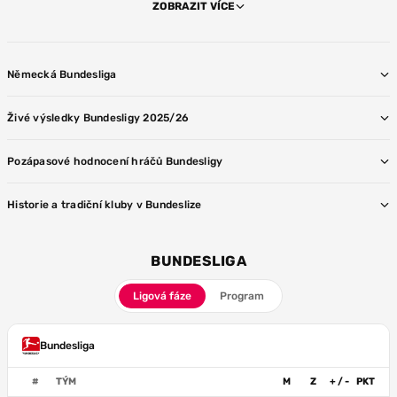
ZOBRAZIT VÍCE
Německá Bundesliga
Živé výsledky Bundesligy 2025/26
Pozápasové hodnocení hráčů Bundesligy
Historie a tradiční kluby v Bundeslize
BUNDESLIGA
Ligová fáze
Program
Bundesliga
#
TÝM
M
Z
+ / -
PKT