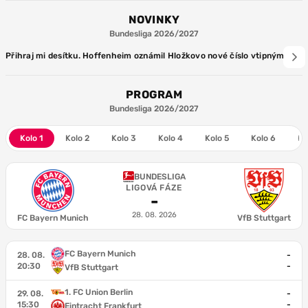
NOVINKY
Bundesliga 2026/2027
Přihraj mi desítku. Hoffenheim oznámil Hložkovo nové číslo vtipným vid
PROGRAM
Bundesliga 2026/2027
Kolo 1
Kolo 2
Kolo 3
Kolo 4
Kolo 5
Kolo 6
Ko
BUNDESLIGA
LIGOVÁ FÁZE
-
28. 08. 2026
FC Bayern Munich
VfB Stuttgart
FC Bayern Munich
28. 08.
-
20:30
-
VfB Stuttgart
1. FC Union Berlin
29. 08.
-
15:30
-
Eintracht Frankfurt