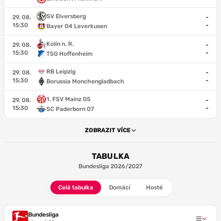
SV Elversberg
29. 08.
-
15:30
-
Bayer 04 Leverkusen
Kolín n. R.
29. 08.
-
15:30
-
TSG Hoffenheim
RB Leipzig
29. 08.
-
15:30
-
Borussia Monchengladbach
1. FSV Mainz 05
29. 08.
-
15:30
-
SC Paderborn 07
ZOBRAZIT VÍCE
TABULKA
Bundesliga 2026/2027
Celá tabulka
Domácí
Hosté
Bundesliga