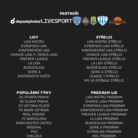
PARTNEŘI
LIGY
STŘELCI
LIGA MISTRŮ
LIGA MISTRŮ STŘELCI
EVROPSKÁ LIGA
EVROPSKÁ LIGA STŘELCI
KONFERENČNÍ LIGA
KONFERENČNÍ LIGA STŘELCI
CHANCE LIGA (1. ČESKÁ LIGA)
CHANCE LIGA STŘELCI
PREMIER LEAGUE
PREMIER LEAGUE STŘELCI
LA LIGA
LA LIGY STŘELCI
BUNDESLIGA
BUNDESLIGA STŘELCI
SERIE A
SERIA A STŘELCI
MISTROVSTVÍ SVĚTA
LEAGUE 1 STŘELCI
MS VE FOTBALE STŘELCI
POPULÁRNÍ TÝMY
PROGRAM LIG
AC SPARTA PRAHA
LIGA MISTRŮ PROGRAM
SK SLAVIA PRAHA
CHANCE LIGA PROGRAM
FC VIKTORIA PLZEŇ
EVROPSKÁ LIGA PROGRAM
FC BANÍK OSTRAVA
KONFERENČNÍ LIGA PROGRAM
REAL MADRID
PREMIER LEAGUE PROGRAM
FC BARCELONA
LA LIGA PROGRAM
MANCHESTER UNITED
BUNDESLIGA PROGRAM
ARSENAL
SERIE A PROGRAM
PSG
EXTRALIGA PROGRAM
CHELSEA
NHL PROGRAM