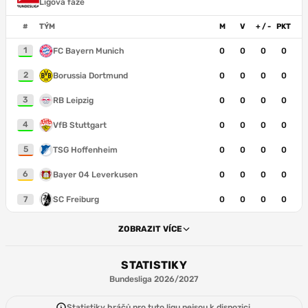
Ligová fáze
#
TÝM
M
V
+ / -
PKT
1
FC Bayern Munich
0
0
0
0
2
Borussia Dortmund
0
0
0
0
3
RB Leipzig
0
0
0
0
4
VfB Stuttgart
0
0
0
0
5
TSG Hoffenheim
0
0
0
0
6
Bayer 04 Leverkusen
0
0
0
0
7
SC Freiburg
0
0
0
0
ZOBRAZIT VÍCE
STATISTIKY
Bundesliga 2026/2027
Statistiky hráčů pro tuto ligu nejsou k dispozici.