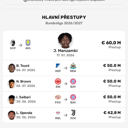
HLAVNÍ PŘESTUPY
Bundesliga 2026/2027
€ 60,0 M
Přestup
SCF
AVL
J. Manzambi
17. 07. 2026
€ 50,0 M
B. Touré
04. 07. 2026
Přestup
HOF
NEW
€ 50,0 M
N. Brown
02. 07. 2026
Přestup
EIN
BAY
€ 50,0 M
I. Saibari
30. 06. 2026
Přestup
PSV
BAY
€ 42,8 M
L. Openda
30. 06. 2026
Přestup
RBL
JUV