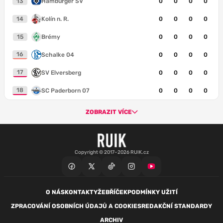
13
Hamburger SV
0
0
0
0
14
Kolín n. R.
0
0
0
0
15
Brémy
0
0
0
0
16
Schalke 04
0
0
0
0
17
SV Elversberg
0
0
0
0
18
SC Paderborn 07
0
0
0
0
ZOBRAZIT VÍCE
Copyright © 2017–2026 RUIK.cz
O NÁS
KONTAKTY
ŽEBŘÍČEK
PODMÍNKY UŽITÍ
ZPRACOVÁNÍ OSOBNÍCH ÚDAJŮ A COOKIES
REDAKČNÍ STANDARDY
ARCHIV