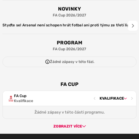
NOVINKY
FA Cup 2026/2027
Styďte se! Arsenal není schopen hrát fotbal ani proti týmu ze třetí ligy
Roz
PROGRAM
FA Cup 2026/2027
Žádné zápasy v této fázi.
FA CUP
FA Cup
KVALIFIKACE
Kvalifikace
Žádné zápasy v této části programu.
ZOBRAZIT VÍCE