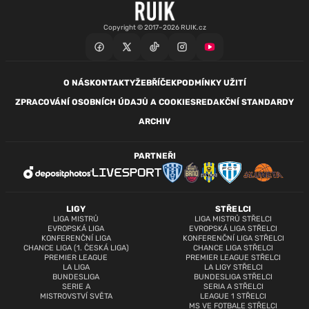
Copyright © 2017–2026 RUIK.cz
O NÁS
KONTAKTY
ŽEBŘÍČEK
PODMÍNKY UŽITÍ
ZPRACOVÁNÍ OSOBNÍCH ÚDAJŮ A COOKIES
REDAKČNÍ STANDARDY
ARCHIV
PARTNEŘI
LIGY
STŘELCI
LIGA MISTRŮ
LIGA MISTRŮ STŘELCI
EVROPSKÁ LIGA
EVROPSKÁ LIGA STŘELCI
KONFERENČNÍ LIGA
KONFERENČNÍ LIGA STŘELCI
CHANCE LIGA (1. ČESKÁ LIGA)
CHANCE LIGA STŘELCI
PREMIER LEAGUE
PREMIER LEAGUE STŘELCI
LA LIGA
LA LIGY STŘELCI
BUNDESLIGA
BUNDESLIGA STŘELCI
SERIE A
SERIA A STŘELCI
MISTROVSTVÍ SVĚTA
LEAGUE 1 STŘELCI
MS VE FOTBALE STŘELCI