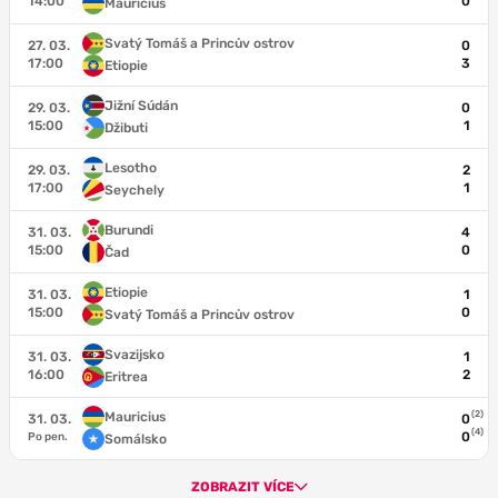
14:00
0
Mauricius
Svatý Tomáš a Princův ostrov
27. 03.
0
17:00
3
Etiopie
Jižní Súdán
29. 03.
0
15:00
1
Džibuti
Lesotho
29. 03.
2
17:00
1
Seychely
Burundi
31. 03.
4
15:00
0
Čad
Etiopie
31. 03.
1
15:00
0
Svatý Tomáš a Princův ostrov
Svazijsko
31. 03.
1
16:00
2
Eritrea
(2)
Mauricius
31. 03.
0
(4)
0
Po pen.
Somálsko
ZOBRAZIT VÍCE