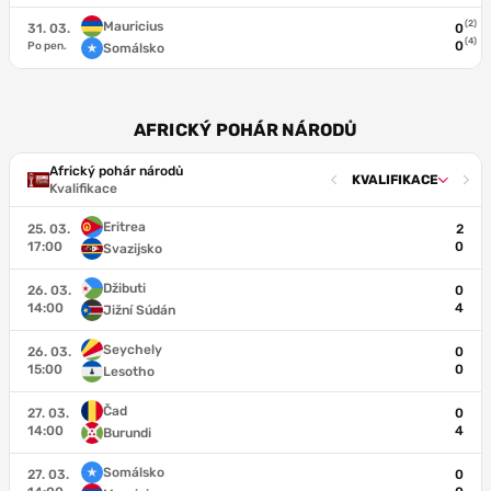
(2)
Mauricius
31. 03.
0
(4)
0
Po pen.
Somálsko
AFRICKÝ POHÁR NÁRODŮ
Africký pohár národů
KVALIFIKACE
Kvalifikace
Eritrea
25. 03.
2
17:00
0
Svazijsko
Džibuti
26. 03.
0
14:00
4
Jižní Súdán
Seychely
26. 03.
0
15:00
0
Lesotho
Čad
27. 03.
0
14:00
4
Burundi
Somálsko
27. 03.
0