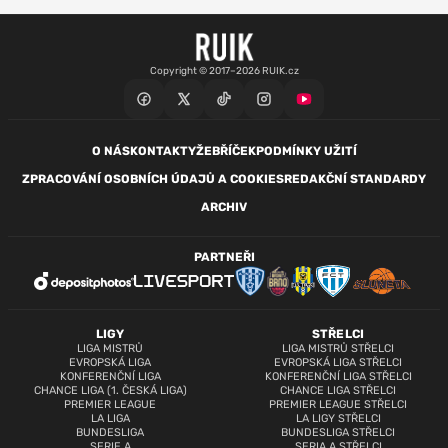
Copyright © 2017–2026 RUIK.cz
O NÁS
KONTAKTY
ŽEBŘÍČEK
PODMÍNKY UŽITÍ
ZPRACOVÁNÍ OSOBNÍCH ÚDAJŮ A COOKIES
REDAKČNÍ STANDARDY
ARCHIV
PARTNEŘI
LIGY
STŘELCI
LIGA MISTRŮ
LIGA MISTRŮ STŘELCI
EVROPSKÁ LIGA
EVROPSKÁ LIGA STŘELCI
KONFERENČNÍ LIGA
KONFERENČNÍ LIGA STŘELCI
CHANCE LIGA (1. ČESKÁ LIGA)
CHANCE LIGA STŘELCI
PREMIER LEAGUE
PREMIER LEAGUE STŘELCI
LA LIGA
LA LIGY STŘELCI
BUNDESLIGA
BUNDESLIGA STŘELCI
SERIE A
SERIA A STŘELCI