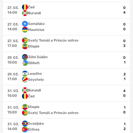
Čad
27. 03.
0
14:00
4
Burundi
Somálsko
27. 03.
0
14:00
0
Mauricius
Svatý Tomáš a Princův ostrov
27. 03.
0
17:00
3
Etiopie
Jižní Súdán
29. 03.
0
15:00
1
Džibuti
Lesotho
29. 03.
2
17:00
1
Seychely
Burundi
31. 03.
4
15:00
0
Čad
Etiopie
31. 03.
1
15:00
0
Svatý Tomáš a Princův ostrov
Svazijsko
31. 03.
1
16:00
2
Eritrea