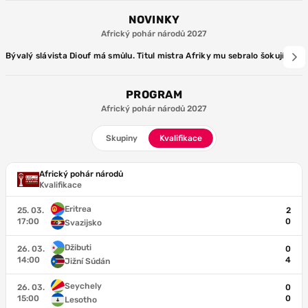
NOVINKY
Africký pohár národů 2027
Bývalý slávista Diouf má smůlu. Titul mistra Afriky mu sebralo šokující ro
PROGRAM
Africký pohár národů 2027
Skupiny
Kvalifikace
Africký pohár národů
Kvalifikace
Eritrea
25. 03.
2
17:00
0
Svazijsko
Džibuti
26. 03.
0
14:00
4
Jižní Súdán
Seychely
26. 03.
0
15:00
0
Lesotho