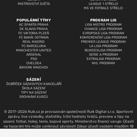
MISTROVSTVÍ SVĚTA
LEAGUE 1 STŘELCI
MS VE FOTBALE STŘELCI
POPULÁRNÍ TÝMY
PROGRAM LIG
AC SPARTA PRAHA
LIGA MISTRŮ PROGRAM
SK SLAVIA PRAHA
CHANCE LIGA PROGRAM
FC VIKTORIA PLZEŇ
EVROPSKÁ LIGA PROGRAM
FC BANÍK OSTRAVA
KONFERENČNÍ LIGA PROGRAM
REAL MADRID
PREMIER LEAGUE PROGRAM
FC BARCELONA
LA LIGA PROGRAM
MANCHESTER UNITED
BUNDESLIGA PROGRAM
ARSENAL
SERIE A PROGRAM
PSG
EXTRALIGA PROGRAM
CHELSEA
NHL PROGRAM
BAYERN MNICHOV
SÁZENÍ
ŽEBŘÍČEK SÁZKOVÝCH KANCELÁŘÍ
ŠKOLA SÁZENÍ
TIPY NA SÁZENÍ
SROVNÁNÍ KURZŮ
© 2017–2026 Ruik.cz je provozován společností Ruik Digital s.r.o. Sportovní
zprávy, live výsledky, statistiky, tržní hodnoty hráčů, preview a tipy na
sázení: fotbal, hokej, tenis, bojové sporty. Ministerstvo financí varuje: Účastí
na hazardní hře může vzniknout závislost! Zákaz účasti osobám mladším 18
let.