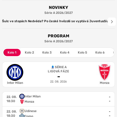
NOVINKY
Série A 2026/2027
Šulc ve stopách Nedvěda? Po české hvězdě se vyptává Juventus
Sigma př
PROGRAM
Série A 2026/2027
Kolo 1
Kolo 2
Kolo 3
Kolo 4
Kolo 5
Kolo 6
Ko
SÉRIE A
LIGOVÁ FÁZE
-
22. 08. 2026
Inter Milan
Monza
Inter Milan
22. 08.
-
18:30
-
Monza
Udinese
22. 08.
-
18:30
-
Como