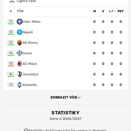
Ligová fáze
#
TÝM
M
V
+ / -
PKT
1
Inter Milan
0
0
0
0
2
Napoli
0
0
0
0
3
AS Roma
0
0
0
0
4
Como
0
0
0
0
5
AC Milan
0
0
0
0
6
Juventus
0
0
0
0
7
Atalanta
0
0
0
0
ZOBRAZIT VÍCE
STATISTIKY
Série A 2026/2027
Statistiky hráčů pro tuto ligu nejsou k dispozici.