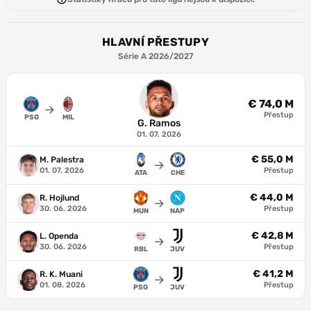
HLAVNÍ PŘESTUPY
Série A 2026/2027
€ 74,0 M
Přestup
PSG
MIL
G. Ramos
01. 07. 2026
€ 55,0 M
M. Palestra
01. 07. 2026
Přestup
ATA
CHE
€ 44,0 M
R. Hojlund
30. 06. 2026
Přestup
MUN
NAP
€ 42,8 M
L. Openda
30. 06. 2026
Přestup
RBL
JUV
€ 41,2 M
R. K. Muani
01. 08. 2026
Přestup
PSG
JUV