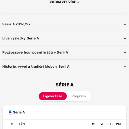
ZOBRAZIT VÍCE
Seria A 2026/27
Live výsledky Serie A
Pozápasové hodnocení hráčů v Serii A
Historie, vývoj a tradiční kluby v Serii A
SÉRIE A
Ligová fáze
Program
Série A
#
TÝM
M
Z
+ / -
PKT