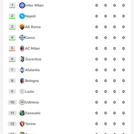
1
Inter Milan
0
0
0
0
2
Napoli
0
0
0
0
3
AS Roma
0
0
0
0
4
Como
0
0
0
0
5
AC Milan
0
0
0
0
6
Juventus
0
0
0
0
7
Atalanta
0
0
0
0
8
Bologna
0
0
0
0
9
Lazio
0
0
0
0
10
Udinese
0
0
0
0
11
Sassuolo
0
0
0
0
12
Torino
0
0
0
0