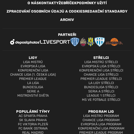
O NÁS
KONTAKTY
ŽEBŘÍČEK
PODMÍNKY UŽITÍ
ZPRACOVÁNÍ OSOBNÍCH ÚDAJŮ A COOKIES
REDAKČNÍ STANDARDY
ARCHIV
PARTNEŘI
LIGY
STŘELCI
LIGA MISTRŮ
LIGA MISTRŮ STŘELCI
EVROPSKÁ LIGA
EVROPSKÁ LIGA STŘELCI
KONFERENČNÍ LIGA
KONFERENČNÍ LIGA STŘELCI
CHANCE LIGA (1. ČESKÁ LIGA)
CHANCE LIGA STŘELCI
PREMIER LEAGUE
PREMIER LEAGUE STŘELCI
LA LIGA
LA LIGY STŘELCI
BUNDESLIGA
BUNDESLIGA STŘELCI
SERIE A
SERIA A STŘELCI
MISTROVSTVÍ SVĚTA
LEAGUE 1 STŘELCI
MS VE FOTBALE STŘELCI
POPULÁRNÍ TÝMY
PROGRAM LIG
AC SPARTA PRAHA
LIGA MISTRŮ PROGRAM
SK SLAVIA PRAHA
CHANCE LIGA PROGRAM
FC VIKTORIA PLZEŇ
EVROPSKÁ LIGA PROGRAM
FC BANÍK OSTRAVA
KONFERENČNÍ LIGA PROGRAM
REAL MADRID
PREMIER LEAGUE PROGRAM