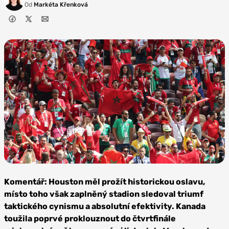
Od
Markéta Křenková
Foto:
Depositphotos
Komentář: Houston měl prožít historickou oslavu,
místo toho však zaplněný stadion sledoval triumf
taktického cynismu a absolutní efektivity. Kanada
toužila poprvé proklouznout do čtvrtfinále