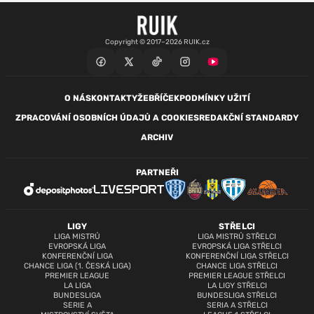
Copyright © 2017–2026 RUIK.cz
O NÁS
KONTAKTY
ŽEBŘÍČEK
PODMÍNKY UŽITÍ
ZPRACOVÁNÍ OSOBNÍCH ÚDAJŮ A COOKIES
REDAKČNÍ STANDARDY
ARCHIV
PARTNEŘI
LIGY
STŘELCI
LIGA MISTRŮ
LIGA MISTRŮ STŘELCI
EVROPSKÁ LIGA
EVROPSKÁ LIGA STŘELCI
KONFERENČNÍ LIGA
KONFERENČNÍ LIGA STŘELCI
CHANCE LIGA (1. ČESKÁ LIGA)
CHANCE LIGA STŘELCI
PREMIER LEAGUE
PREMIER LEAGUE STŘELCI
LA LIGA
LA LIGY STŘELCI
BUNDESLIGA
BUNDESLIGA STŘELCI
SERIE A
SERIA A STŘELCI