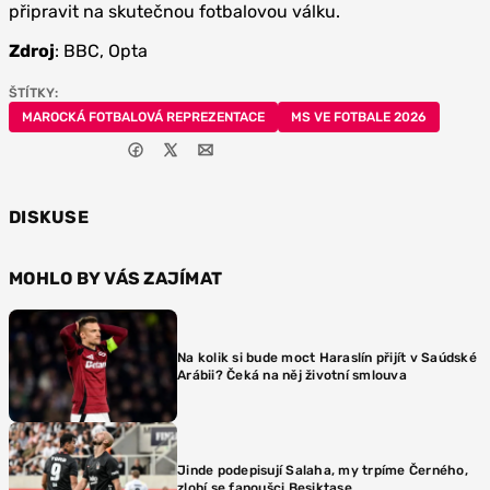
připravit na skutečnou fotbalovou válku.
Zdroj
: BBC, Opta
ŠTÍTKY:
MAROCKÁ FOTBALOVÁ REPREZENTACE
MS VE FOTBALE 2026
DISKUSE
MOHLO BY VÁS ZAJÍMAT
Na kolik si bude moct Haraslín přijít v Saúdské
Arábii? Čeká na něj životní smlouva
Jinde podepisují Salaha, my trpíme Černého,
zlobí se fanoušci Besiktase