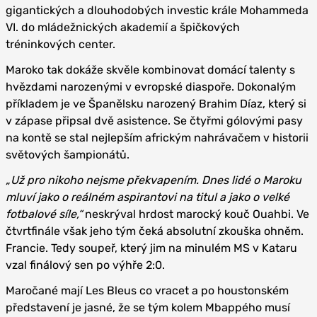
gigantických a dlouhodobých investic krále Mohammeda
VI. do mládežnických akademií a špičkových
tréninkových center.
Maroko tak dokáže skvěle kombinovat domácí talenty s
hvězdami narozenými v evropské diaspoře. Dokonalým
příkladem je ve Španělsku narozený Brahim Díaz, který si
v zápase připsal dvě asistence. Se čtyřmi gólovými pasy
na kontě se stal nejlepším africkým nahrávačem v historii
světových šampionátů.
„Už pro nikoho nejsme překvapením. Dnes lidé o Maroku
mluví jako o reálném aspirantovi na titul a jako o velké
fotbalové síle,“
neskrýval hrdost marocký kouč Ouahbi. Ve
čtvrtfinále však jeho tým čeká absolutní zkouška ohněm.
Francie. Tedy soupeř, který jim na minulém MS v Kataru
vzal finálový sen po výhře 2:0.
Maročané mají Les Bleus co vracet a po houstonském
představení je jasné, že se tým kolem Mbappého musí