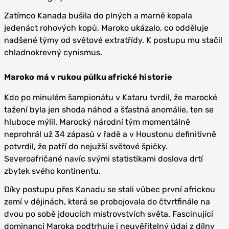
Zatímco Kanada bušila do plných a marně kopala
jedenáct rohových kopů, Maroko ukázalo, co odděluje
nadšené týmy od světové extratřídy. K postupu mu stačil
chladnokrevný cynismus.
Maroko má v rukou půlku africké historie
Kdo po minulém šampionátu v Kataru tvrdil, že marocké
tažení byla jen shoda náhod a šťastná anomálie, ten se
hluboce mýlil. Marocký národní tým momentálně
neprohrál už 34 zápasů v řadě a v Houstonu definitivně
potvrdil, že patří do nejužší světové špičky.
Severoafričané navíc svými statistikami doslova drtí
zbytek svého kontinentu.
Díky postupu přes Kanadu se stali vůbec první africkou
zemí v dějinách, která se probojovala do čtvrtfinále na
dvou po sobě jdoucích mistrovstvích světa. Fascinující
dominanci Maroka podtrhuje i neuvěřitelný údaj z dílny