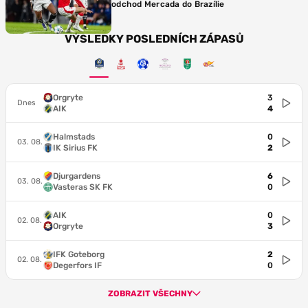
odchod Mercada do Brazílie
VÝSLEDKY POSLEDNÍCH ZÁPASŮ
Orgryte
3
Dnes
AIK
4
Halmstads
0
03. 08.
IK Sirius FK
2
Djurgardens
6
03. 08.
Vasteras SK FK
0
AIK
0
02. 08.
Orgryte
3
IFK Goteborg
2
02. 08.
Degerfors IF
0
ZOBRAZIT VŠECHNY