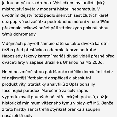
jednu potyčku za druhou. Výsledkem byl unikát, jaký
mistrovství světa v moderní historii nepamatuje. V
úvodním dějství totiž padlo šílených šest žlutých karet,
což poprvé od začátku podrobného měření v roce 1966
překonalo celkový počet pěti střeleckých pokusů obou
týmů dohromady.
V dějinách play-off šampionátů se takto divoká karetní
řežba před přestávkou odehrála teprve podruhé.
Naposledy takový karetní mariáš diváci viděli přesně před
dvaceti lety v zápase Brazílie s Ghanou na MS 2006.
Hned po změně stran pak Maroko udělilo domácím lekci z
té nejkrutější fotbalové dospělosti a absolutní
produktivity.
Statistiky analytiků z Opta
odhalily
fascinující paradox: Maročané za celý zápas
vyprodukovali pouhých pět střeleckých pokusů, což je
historické minimum vítězného týmu v play-off MS. Jenže
z této hrstky šancí trefili čtyřikrát branku a soupeři
nasázeli tři góly.