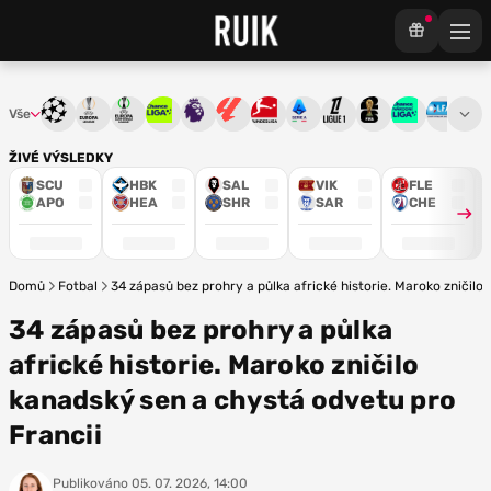
Vše
Liga mistrů
Evropská liga
Konferenční liga
Chance liga
Premier League
La Liga
Bundesliga
Serie A
Ligue 1
Mistrovství světa
Chance Národ
3. ČFL
M
ŽIVÉ VÝSLEDKY
SCU
HBK
SAL
VIK
FLE
APO
HEA
SHR
SAR
CHE
Domů
Fotbal
34 zápasů bez prohry a půlka africké historie. Maroko zničilo
34 zápasů bez prohry a půlka
africké historie. Maroko zničilo
kanadský sen a chystá odvetu pro
Francii
Publikováno
05. 07. 2026, 14:00