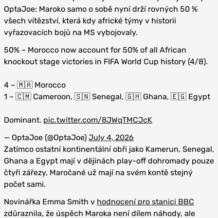
OptaJoe: Maroko samo o sobě nyní drží rovných 50 %
všech vítězství, která kdy africké týmy v historii
vyřazovacích bojů na MS vybojovaly.
50% – Morocco now account for 50% of all African
knockout stage victories in FIFA World Cup history (4/8).
4 – 🇲🇦 Morocco
1 – 🇨🇲 Cameroon, 🇸🇳 Senegal, 🇬🇭 Ghana, 🇪🇬 Egypt
Dominant.
pic.twitter.com/8JWqTMCJcK
— OptaJoe (@OptaJoe)
July 4, 2026
Zatímco ostatní kontinentální obři jako Kamerun, Senegal,
Ghana a Egypt mají v dějinách play-off dohromady pouze
čtyři zářezy, Maročané už mají na svém kontě stejný
počet sami.
Novinářka Emma Smith v
hodnocení pro stanici BBC
zdůraznila, že úspěch Maroka není dílem náhody, ale