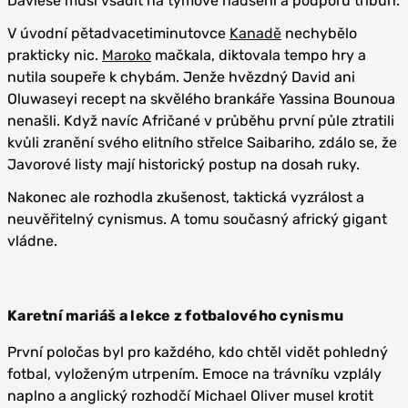
Daviese musí vsadit na týmové nadšení a podporu tribun.
V úvodní pětadvacetiminutovce
Kanadě
nechybělo
prakticky nic.
Maroko
mačkala, diktovala tempo hry a
nutila soupeře k chybám. Jenže hvězdný David ani
Oluwaseyi recept na skvělého brankáře Yassina Bounoua
nenašli. Když navíc Afričané v průběhu první půle ztratili
kvůli zranění svého elitního střelce Saibariho, zdálo se, že
Javorové listy mají historický postup na dosah ruky.
Nakonec ale rozhodla zkušenost, taktická vyzrálost a
neuvěřitelný cynismus. A tomu současný africký gigant
vládne.
Karetní mariáš a lekce z fotbalového cynismu
První poločas byl pro každého, kdo chtěl vidět pohledný
fotbal, vyloženým utrpením. Emoce na trávníku vzplály
naplno a anglický rozhodčí Michael Oliver musel krotit