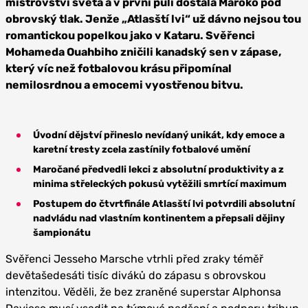
mistrovství světa a v první půli dostala Maroko pod
obrovský tlak. Jenže „Atlasští lvi“ už dávno nejsou tou
romantickou popelkou jako v Kataru. Svěřenci
Mohameda Ouahbiho zničili kanadský sen v zápase,
který víc než fotbalovou krásu připomínal
nemilosrdnou a emocemi vyostřenou bitvu.
Úvodní dějství přineslo nevídaný unikát, kdy emoce a
karetní tresty zcela zastínily fotbalové umění
Maročané předvedli lekci z absolutní produktivity a z
minima střeleckých pokusů vytěžili smrtící maximum
Postupem do čtvrtfinále Atlasští lvi potvrdili absolutní
nadvládu nad vlastním kontinentem a přepsali dějiny
šampionátu
Svěřenci Jesseho Marsche vtrhli před zraky téměř
devětašedesáti tisíc diváků do zápasu s obrovskou
intenzitou. Věděli, že bez zraněné superstar Alphonsa