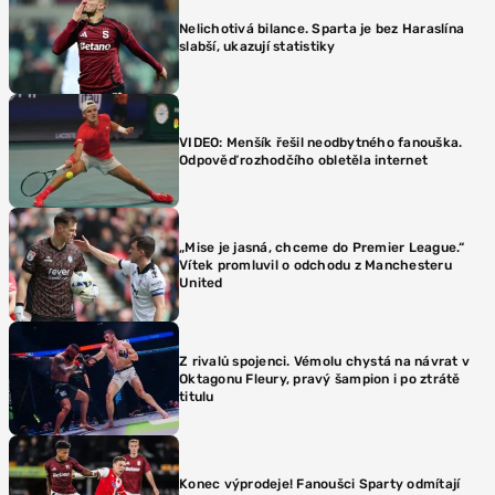
Nelichotivá bilance. Sparta je bez Haraslína
slabší, ukazují statistiky
VIDEO: Menšík řešil neodbytného fanouška.
Odpověď rozhodčího obletěla internet
„Mise je jasná, chceme do Premier League.“
Vítek promluvil o odchodu z Manchesteru
United
Z rivalů spojenci. Vémolu chystá na návrat v
Oktagonu Fleury, pravý šampion i po ztrátě
titulu
Konec výprodeje! Fanoušci Sparty odmítají