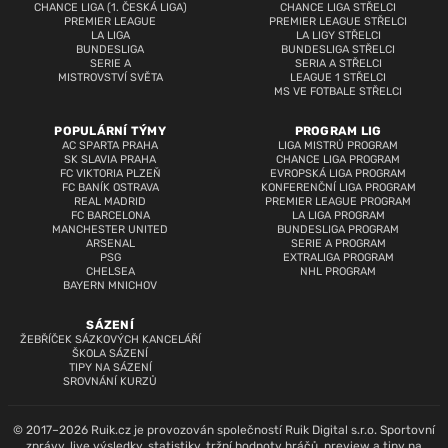
CHANCE LIGA (1. ČESKÁ LIGA)
CHANCE LIGA STŘELCI
PREMIER LEAGUE
PREMIER LEAGUE STŘELCI
LA LIGA
LA LIGY STŘELCI
BUNDESLIGA
BUNDESLIGA STŘELCI
SERIE A
SERIA A STŘELCI
MISTROVSTVÍ SVĚTA
LEAGUE 1 STŘELCI
MS VE FOTBALE STŘELCI
POPULÁRNÍ TÝMY
PROGRAM LIG
AC SPARTA PRAHA
LIGA MISTRŮ PROGRAM
SK SLAVIA PRAHA
CHANCE LIGA PROGRAM
FC VIKTORIA PLZEŇ
EVROPSKÁ LIGA PROGRAM
FC BANÍK OSTRAVA
KONFERENČNÍ LIGA PROGRAM
REAL MADRID
PREMIER LEAGUE PROGRAM
FC BARCELONA
LA LIGA PROGRAM
MANCHESTER UNITED
BUNDESLIGA PROGRAM
ARSENAL
SERIE A PROGRAM
PSG
EXTRALIGA PROGRAM
CHELSEA
NHL PROGRAM
BAYERN MNICHOV
SÁZENÍ
ŽEBŘÍČEK SÁZKOVÝCH KANCELÁŘÍ
ŠKOLA SÁZENÍ
TIPY NA SÁZENÍ
SROVNÁNÍ KURZŮ
© 2017–2026 Ruik.cz je provozován společností Ruik Digital s.r.o. Sportovní
zprávy, live výsledky, statistiky, tržní hodnoty hráčů, preview a tipy na