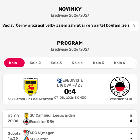
NOVINKY
Eredivisie 2026/2027
Václav Černý prozradil velký zájem zahrát si ve Spartě! Doufám, že se mi to
PROGRAM
Eredivisie 2026/2027
Kolo 1
Kolo 2
Kolo 3
Kolo 4
Kolo 5
Kolo 6
Ko
EREDIVISIE
LIGOVÁ FÁZE
0
:
4
07. 08. 2026
KONEC
SC Cambuur Leeuwarden
Excelsior SBV
SC Cambuur Leeuwarden
07. 08.
0
20:00
4
Excelsior SBV
NEC Nijmegen
Sobota
-
16:30
-
SC Telstar