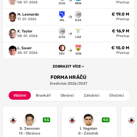
08. 07. 2026
Přestup
AJA
NEW
€ 19,0 M
M. Leonardo
17. 07. 2026
Přestup
HIL
AJA
€ 16,9 M
K. Taylor
08. 01. 2026
Přestup
AJA
LAZ
€ 15,0 M
L. Sauer
28. 07. 2026
Přestup
FEY
VFB
ZOBRAZIT VÍCE
FORMA HRÁČŮ
Eredivisie 2026/2027
Všichni
Brankáři
Obránci
Záložníci
Útočníci
9.5
9.0
S. Janssen
I. Yegoian
15
·
Obránce
8
·
Záložník