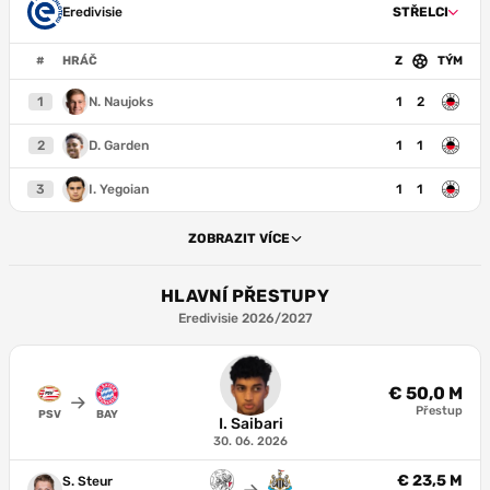
Eredivisie
STŘELCI
#
HRÁČ
Z
TÝM
1
N. Naujoks
1
2
2
D. Garden
1
1
3
I. Yegoian
1
1
ZOBRAZIT VÍCE
HLAVNÍ PŘESTUPY
Eredivisie 2026/2027
€ 50,0 M
Přestup
PSV
BAY
I. Saibari
30. 06. 2026
€ 23,5 M
S. Steur