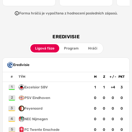
Forma hráčů je vypočtena z hodnocení posledních zápasů.
EREDIVISIE
Ligová fáze
Program
Hráči
Eredivisie
#
TÝM
M
Z
+ / -
PKT
1
Excelsior SBV
1
1
+4
3
2
PSV Eindhoven
0
0
0
0
3
Feyenoord
0
0
0
0
4
NEC Nijmegen
0
0
0
0
5
FC Twente Enschede
0
0
0
0