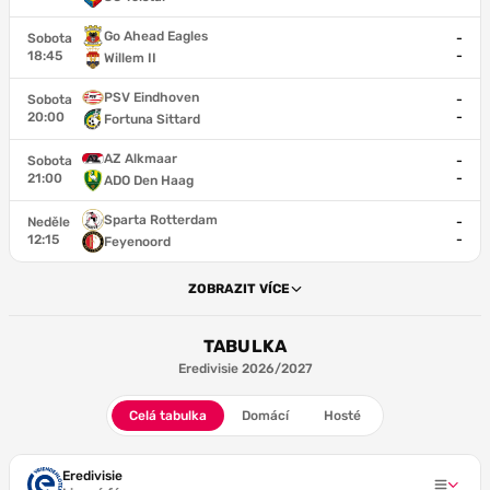
Go Ahead Eagles
Sobota
-
18:45
-
Willem II
PSV Eindhoven
Sobota
-
20:00
-
Fortuna Sittard
AZ Alkmaar
Sobota
-
21:00
-
ADO Den Haag
Sparta Rotterdam
Neděle
-
12:15
-
Feyenoord
ZOBRAZIT VÍCE
TABULKA
Eredivisie 2026/2027
Celá tabulka
Domácí
Hosté
Eredivisie