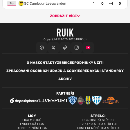
18
SC Cambuur Leeuwarden
1
0
-4
0
ZOBRAZIT VÍCE
Copyright © 2017–2026 RUIK.cz
O NÁS
KONTAKTY
ŽEBŘÍČEK
PODMÍNKY UŽITÍ
ZPRACOVÁNÍ OSOBNÍCH ÚDAJŮ A COOKIES
REDAKČNÍ STANDARDY
ARCHIV
PARTNEŘI
LIGY
STŘELCI
LIGA MISTRŮ
LIGA MISTRŮ STŘELCI
EVROPSKÁ LIGA
EVROPSKÁ LIGA STŘELCI
KONFERENČNÍ LIGA
KONFERENČNÍ LIGA STŘELCI