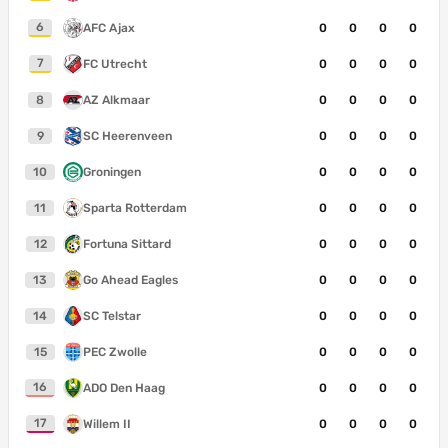
6
AFC Ajax
0
0
0
0
7
FC Utrecht
0
0
0
0
8
AZ Alkmaar
0
0
0
0
9
SC Heerenveen
0
0
0
0
10
Groningen
0
0
0
0
11
Sparta Rotterdam
0
0
0
0
12
Fortuna Sittard
0
0
0
0
13
Go Ahead Eagles
0
0
0
0
14
SC Telstar
0
0
0
0
15
PEC Zwolle
0
0
0
0
16
ADO Den Haag
0
0
0
0
17
Willem II
0
0
0
0