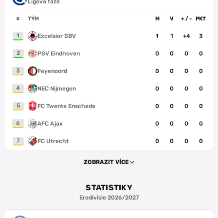
Ligová fáze
#
TÝM
M
V
+ / -
PKT
1
Excelsior SBV
1
1
+4
3
2
PSV Eindhoven
0
0
0
0
3
Feyenoord
0
0
0
0
4
NEC Nijmegen
0
0
0
0
5
FC Twente Enschede
0
0
0
0
6
AFC Ajax
0
0
0
0
7
FC Utrecht
0
0
0
0
ZOBRAZIT VÍCE
STATISTIKY
Eredivisie 2026/2027