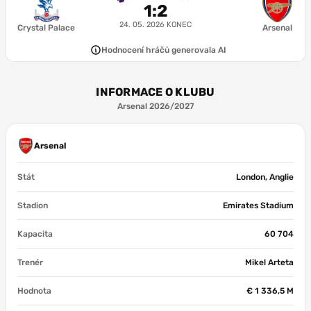
1
:
2
6.7
7.0
7.1
7.4
M. Zubimendi
C. Mosquera
P. Hincapié
R. Calafiori
24. 05. 2026
KONEC
Crystal Palace
Arsenal
6.9
6.9
Hodnocení hráčů generovala AI
1-4-2-3-1
C. Nørgaard
M. Lewis-Skelly
8.2
6.6
7.7
N. Madueke
M. Dowman
G. Martinelli
INFORMACE O KLUBU
Arsenal 2026/2027
7.1
Jesus
Arsenal
Stát
London, Anglie
Stadion
Emirates Stadium
Kapacita
60 704
Trenér
Mikel Arteta
Hodnota
€ 1 336,5 M