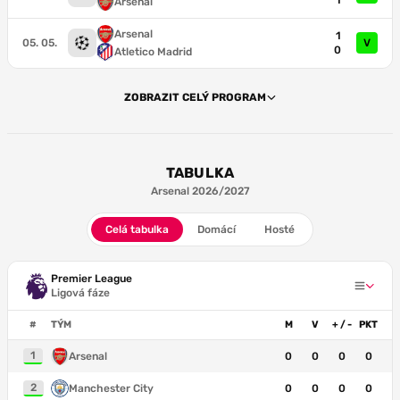
1
Arsenal
Arsenal
1
05. 05.
V
0
Atletico Madrid
ZOBRAZIT CELÝ PROGRAM
TABULKA
Arsenal 2026/2027
Celá tabulka
Domácí
Hosté
Premier League
Ligová fáze
#
TÝM
M
V
+ / -
PKT
1
Arsenal
0
0
0
0
2
Manchester City
0
0
0
0