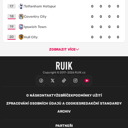
17
Tottenham Hotspur
0
0
0
0
18
Coventry City
0
0
0
0
19
Ipswich Town
0
0
0
0
20
Hull City
0
0
0
0
ZOBRAZIT VÍCE
Copyright © 2017–2026 RUIK.cz
O NÁS
KONTAKTY
ŽEBŘÍČEK
PODMÍNKY UŽITÍ
ZPRACOVÁNÍ OSOBNÍCH ÚDAJŮ A COOKIES
REDAKČNÍ STANDARDY
ARCHIV
PARTNEŘI