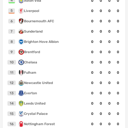
4
Aston Villa
0
0
0
0
5
Liverpool
0
0
0
0
6
Bournemouth AFC
0
0
0
0
7
Sunderland
0
0
0
0
8
Brighton Hove Albion
0
0
0
0
9
Brentford
0
0
0
0
10
Chelsea
0
0
0
0
11
Fulham
0
0
0
0
12
Newcastle United
0
0
0
0
13
Everton
0
0
0
0
14
Leeds United
0
0
0
0
15
Crystal Palace
0
0
0
0
16
Nottingham Forest
0
0
0
0