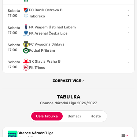
FC Baník Ostrava B
Sobota
-
17:00
-
Táborsko
FK Viagem Ústí nad Labem
Sobota
-
17:00
-
FK Arsenal Česká Lípa
FC Vysočina Jihlava
Sobota
-
17:00
-
Fotbal Příbram
SK Slavia Praha B
Sobota
-
17:00
-
FK Třinec
ZOBRAZIT VÍCE
TABULKA
Chance Národní Liga 2026/2027
Celá tabulka
Domácí
Hosté
Chance Národní Liga