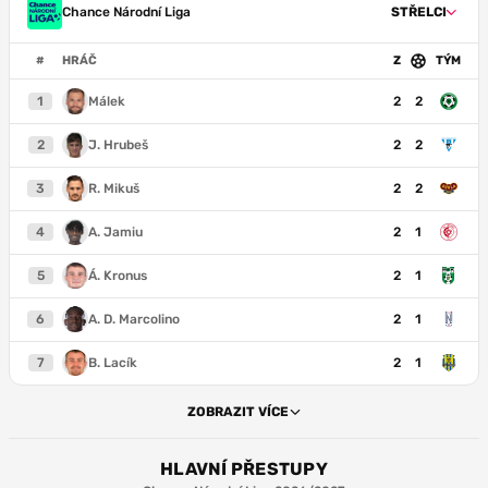
Chance Národní Liga
STŘELCI
#
HRÁČ
Z
TÝM
1
Málek
2
2
2
J. Hrubeš
2
2
3
R. Mikuš
2
2
4
A. Jamiu
2
1
5
Á. Kronus
2
1
6
A. D. Marcolino
2
1
7
B. Lacík
2
1
ZOBRAZIT VÍCE
HLAVNÍ PŘESTUPY