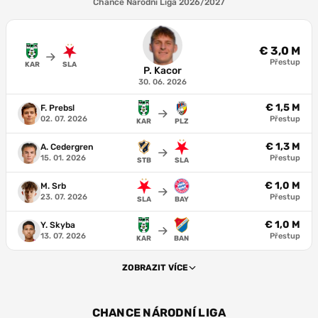
Chance Národní Liga 2026/2027
€ 3,0 M
Přestup
KAR
SLA
P. Kacor
30. 06. 2026
€ 1,5 M
F. Prebsl
02. 07. 2026
Přestup
KAR
PLZ
€ 1,3 M
A. Cedergren
15. 01. 2026
Přestup
STB
SLA
€ 1,0 M
M. Srb
23. 07. 2026
Přestup
SLA
BAY
€ 1,0 M
Y. Skyba
13. 07. 2026
Přestup
KAR
BAN
ZOBRAZIT VÍCE
CHANCE NÁRODNÍ LIGA