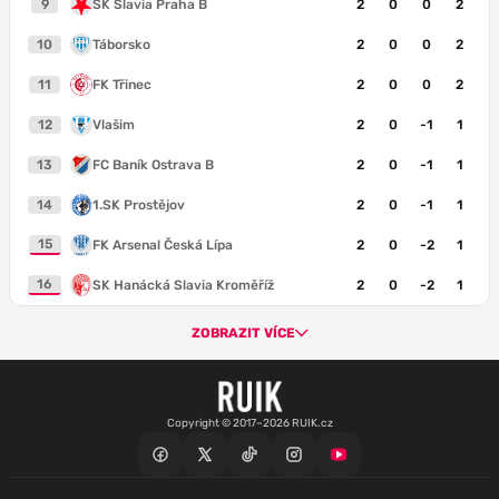
9
SK Slavia Praha B
2
0
0
2
10
Táborsko
2
0
0
2
11
FK Třinec
2
0
0
2
12
Vlašim
2
0
-1
1
13
FC Baník Ostrava B
2
0
-1
1
14
1.SK Prostějov
2
0
-1
1
15
FK Arsenal Česká Lípa
2
0
-2
1
16
SK Hanácká Slavia Kroměříž
2
0
-2
1
ZOBRAZIT VÍCE
Copyright © 2017–2026 RUIK.cz