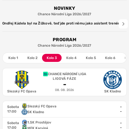
NOVINKY
Chance Národní Liga 2026/2027
Ondřej Kúdela byl na Žižkově, teď jde proti němu jako asistent trenéra s Vl
PROGRAM
Chance Národní Liga 2026/2027
Kolo 1
Kolo 2
Kolo 3
Kolo 4
Kolo 5
Kolo 6
Ko
CHANCE NÁRODNÍ LIGA
LIGOVÁ FÁZE
-
08. 08. 2026
Slezský FC Opava
SK Kladno
Slezský FC Opava
Sobota
-
17:00
-
SK Kladno
1.SK Prostějov
Sobota
-
17:00
-
MFK Karviná