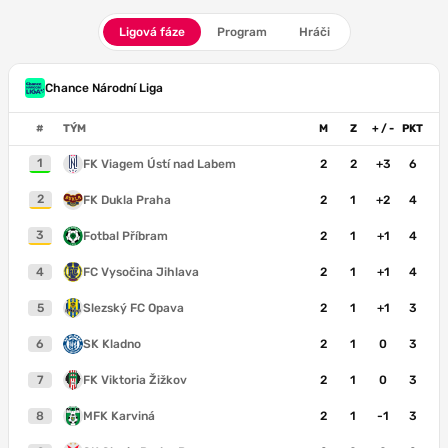
Ligová fáze
Program
Hráči
Chance Národní Liga
#
TÝM
M
Z
+ / -
PKT
1
FK Viagem Ústí nad Labem
2
2
+3
6
2
FK Dukla Praha
2
1
+2
4
3
Fotbal Příbram
2
1
+1
4
4
FC Vysočina Jihlava
2
1
+1
4
5
Slezský FC Opava
2
1
+1
3
6
SK Kladno
2
1
0
3
7
FK Viktoria Žižkov
2
1
0
3
8
MFK Karviná
2
1
-1
3