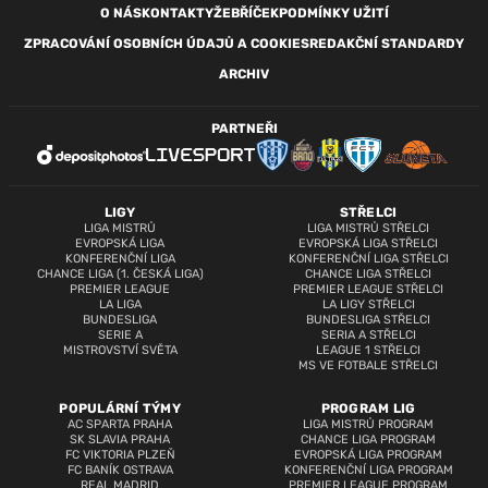
O NÁS
KONTAKTY
ŽEBŘÍČEK
PODMÍNKY UŽITÍ
ZPRACOVÁNÍ OSOBNÍCH ÚDAJŮ A COOKIES
REDAKČNÍ STANDARDY
ARCHIV
PARTNEŘI
LIGY
STŘELCI
LIGA MISTRŮ
LIGA MISTRŮ STŘELCI
EVROPSKÁ LIGA
EVROPSKÁ LIGA STŘELCI
KONFERENČNÍ LIGA
KONFERENČNÍ LIGA STŘELCI
CHANCE LIGA (1. ČESKÁ LIGA)
CHANCE LIGA STŘELCI
PREMIER LEAGUE
PREMIER LEAGUE STŘELCI
LA LIGA
LA LIGY STŘELCI
BUNDESLIGA
BUNDESLIGA STŘELCI
SERIE A
SERIA A STŘELCI
MISTROVSTVÍ SVĚTA
LEAGUE 1 STŘELCI
MS VE FOTBALE STŘELCI
POPULÁRNÍ TÝMY
PROGRAM LIG
AC SPARTA PRAHA
LIGA MISTRŮ PROGRAM
SK SLAVIA PRAHA
CHANCE LIGA PROGRAM
FC VIKTORIA PLZEŇ
EVROPSKÁ LIGA PROGRAM
FC BANÍK OSTRAVA
KONFERENČNÍ LIGA PROGRAM
REAL MADRID
PREMIER LEAGUE PROGRAM