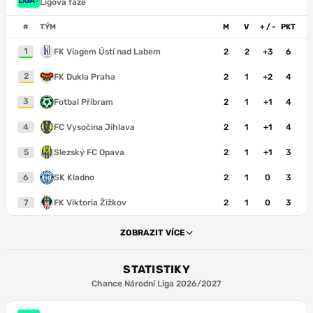
Ligová fáze
#
TÝM
M
V
+ / -
PKT
1
FK Viagem Ústí nad Labem
2
2
+3
6
2
FK Dukla Praha
2
1
+2
4
3
Fotbal Příbram
2
1
+1
4
4
FC Vysočina Jihlava
2
1
+1
4
5
Slezský FC Opava
2
1
+1
3
6
SK Kladno
2
1
0
3
7
FK Viktoria Žižkov
2
1
0
3
ZOBRAZIT VÍCE
STATISTIKY
Chance Národní Liga 2026/2027