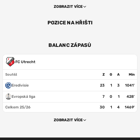
ZOBRAZIT VÍCE
POZICE NA HŘIŠTI
ÚT
BALANC ZÁPASŮ
FC Utrecht
Soutěž
Z
G
A
Min
Eredivisie
23
1
3
1041'
Evropská liga
7
0
1
428'
Celkem 25/26
30
1
4
1469'
ZOBRAZIT VÍCE