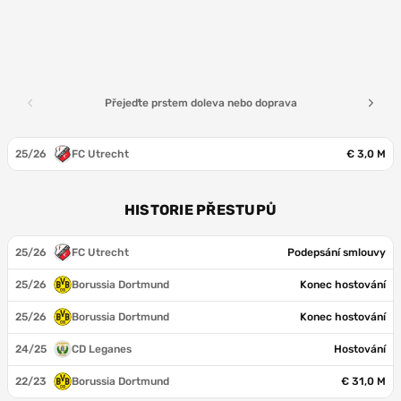
Přejeďte prstem doleva nebo doprava
25/26
FC Utrecht
€ 3,0 M
HISTORIE PŘESTUPŮ
25/26
FC Utrecht
Podepsání smlouvy
25/26
Borussia Dortmund
Konec hostování
25/26
Borussia Dortmund
Konec hostování
24/25
CD Leganes
Hostování
22/23
Borussia Dortmund
€ 31,0 M