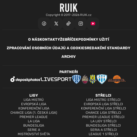
Copyright © 2017–2026 RUIK.cz
O NÁS
KONTAKTY
ŽEBŘÍČEK
PODMÍNKY UŽITÍ
ZPRACOVÁNÍ OSOBNÍCH ÚDAJŮ A COOKIES
REDAKČNÍ STANDARDY
ARCHIV
PARTNEŘI
LIGY
STŘELCI
LIGA MISTRŮ
LIGA MISTRŮ STŘELCI
EVROPSKÁ LIGA
EVROPSKÁ LIGA STŘELCI
KONFERENČNÍ LIGA
KONFERENČNÍ LIGA STŘELCI
CHANCE LIGA (1. ČESKÁ LIGA)
CHANCE LIGA STŘELCI
PREMIER LEAGUE
PREMIER LEAGUE STŘELCI
LA LIGA
LA LIGY STŘELCI
BUNDESLIGA
BUNDESLIGA STŘELCI
SERIE A
SERIA A STŘELCI
MISTROVSTVÍ SVĚTA
LEAGUE 1 STŘELCI