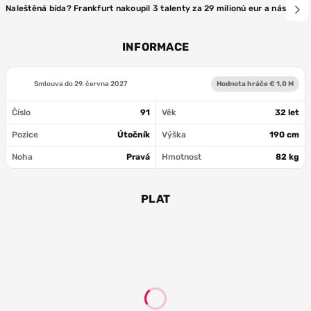
Naleštěná bída? Frankfurt nakoupil 3 talenty za 29 milionů eur a následně
INFORMACE
Smlouva do
29. června 2027
Hodnota hráče € 1,0 M
Číslo
91
Věk
32 let
Pozice
Útočník
Výška
190 cm
Noha
Pravá
Hmotnost
82 kg
PLAT