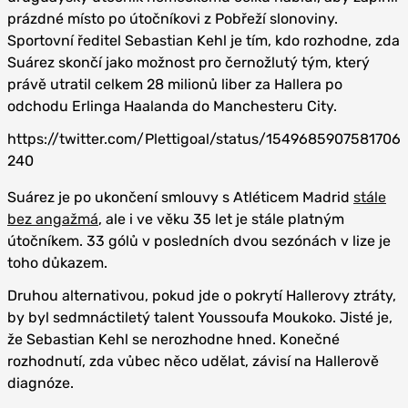
prázdné místo po útočníkovi z Pobřeží slonoviny.
Sportovní ředitel Sebastian Kehl je tím, kdo rozhodne, zda
Suárez skončí jako možnost pro černožlutý tým, který
právě utratil celkem 28 milionů liber za Hallera po
odchodu Erlinga Haalanda do Manchesteru City.
https://twitter.com/Plettigoal/status/1549685907581706
240
Suárez je po ukončení smlouvy s Atléticem Madrid
stále
bez angažmá
, ale i ve věku 35 let je stále platným
útočníkem. 33 gólů v posledních dvou sezónách v lize je
toho důkazem.
Druhou alternativou, pokud jde o pokrytí Hallerovy ztráty,
by byl sedmnáctiletý talent Youssoufa Moukoko. Jisté je,
že Sebastian Kehl se nerozhodne hned. Konečné
rozhodnutí, zda vůbec něco udělat, závisí na Hallerově
diagnóze.