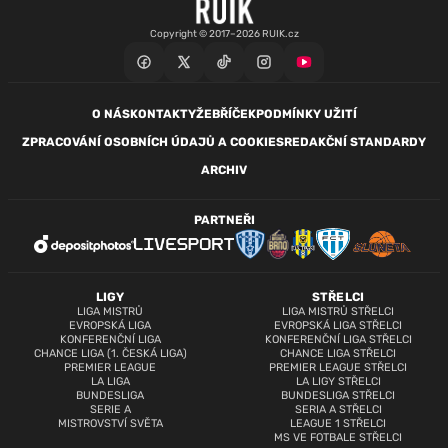
Copyright © 2017–2026 RUIK.cz
O NÁS
KONTAKTY
ŽEBŘÍČEK
PODMÍNKY UŽITÍ
ZPRACOVÁNÍ OSOBNÍCH ÚDAJŮ A COOKIES
REDAKČNÍ STANDARDY
ARCHIV
PARTNEŘI
LIGY
STŘELCI
LIGA MISTRŮ
LIGA MISTRŮ STŘELCI
EVROPSKÁ LIGA
EVROPSKÁ LIGA STŘELCI
KONFERENČNÍ LIGA
KONFERENČNÍ LIGA STŘELCI
CHANCE LIGA (1. ČESKÁ LIGA)
CHANCE LIGA STŘELCI
PREMIER LEAGUE
PREMIER LEAGUE STŘELCI
LA LIGA
LA LIGY STŘELCI
BUNDESLIGA
BUNDESLIGA STŘELCI
SERIE A
SERIA A STŘELCI
MISTROVSTVÍ SVĚTA
LEAGUE 1 STŘELCI
MS VE FOTBALE STŘELCI