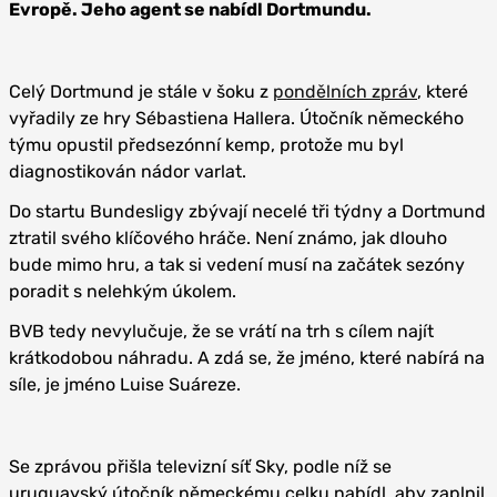
Evropě. Jeho agent se nabídl Dortmundu.
Celý Dortmund je stále v šoku z
pondělních zpráv
, které
vyřadily ze hry Sébastiena Hallera. Útočník německého
týmu opustil předsezónní kemp, protože mu byl
diagnostikován nádor varlat.
Do startu Bundesligy zbývají necelé tři týdny a Dortmund
ztratil svého klíčového hráče. Není známo, jak dlouho
bude mimo hru, a tak si vedení musí na začátek sezóny
poradit s nelehkým úkolem.
BVB tedy nevylučuje, že se vrátí na trh s cílem najít
krátkodobou náhradu. A zdá se, že jméno, které nabírá na
síle, je jméno Luise Suáreze.
Se zprávou přišla televizní síť Sky, podle níž se
uruguayský útočník německému celku nabídl, aby zaplnil