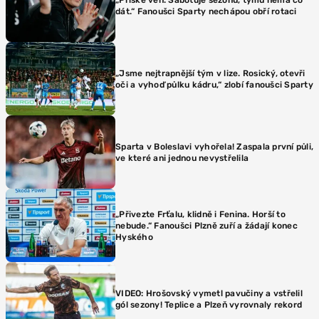
dát.“ Fanoušci Sparty nechápou obří rotaci
„Jsme nejtrapnější tým v lize. Rosický, otevři
oči a vyhoď půlku kádru,“ zlobí fanoušci Sparty
Sparta v Boleslavi vyhořela! Zaspala první půli,
ve které ani jednou nevystřelila
„Přivezte Frťalu, klidně i Fenina. Horší to
nebude.“ Fanoušci Plzně zuří a žádají konec
Hyského
VIDEO: Hrošovský vymetl pavučiny a vstřelil
gól sezony! Teplice a Plzeň vyrovnaly rekord