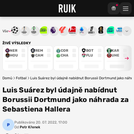
Vše
Liga mistrů
Evropská liga
Konferenční liga
Chance liga
Premier League
La Liga
Bundesliga
Serie A
Ligue 1
Mistrovství světa
Chance Národ
3. ČFL
M
ŽIVÉ VÝSLEDKY
NER
REM
COR
BOT
KAR
HOU
CAM
CHA
FLU
UHE
Domů
Fotbal
Luis Suárez byl údajně nabídnut Borussii Dortmund jako náhr
Luis Suárez byl údajně nabídnut
Borussii Dortmund jako náhrada za
Sebastiena Hallera
Publikováno
20. 07. 2022, 17:00
Od
Petr Křenek