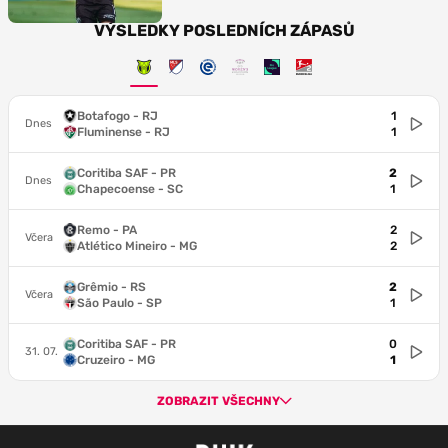
VÝSLEDKY POSLEDNÍCH ZÁPASŮ
Botafogo - RJ
1
Dnes
Fluminense - RJ
1
Coritiba SAF - PR
2
Dnes
Chapecoense - SC
1
Remo - PA
2
Včera
Atlético Mineiro - MG
2
Grêmio - RS
2
Včera
São Paulo - SP
1
Coritiba SAF - PR
0
31. 07.
Cruzeiro - MG
1
ZOBRAZIT VŠECHNY