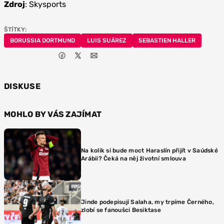
Zdroj
: Skysports
ŠTÍTKY:
BORUSSIA DORTMUND
LUIS SUÁREZ
SEBASTIEN HALLER
DISKUSE
MOHLO BY VÁS ZAJÍMAT
Na kolik si bude moct Haraslín přijít v Saúdské
Arábii? Čeká na něj životní smlouva
Jinde podepisují Salaha, my trpíme Černého,
zlobí se fanoušci Besiktase