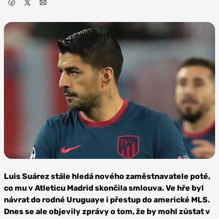
Zdroj: Anton Zajcev,
CC BY-SA 3.0
Luis Suárez stále hledá nového zaměstnavatele poté,
co mu v Atleticu Madrid skončila smlouva. Ve hře byl
návrat do rodné Uruguaye i přestup do americké MLS.
Dnes se ale objevily zprávy o tom, že by mohl zůstat v