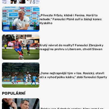
„Přivezte Frťalu, klidně i Fenina. Horší to
nebude.“ Fanoušci Plzně zuří a žádají konec
Hyského
Krutý návrat do reality? Fanoušci Zbrojovky
reagují na prohru s Libercem, chválí Slovan
„Jsme nejtrapnější tým v lize. Rosický, otevři
oči a vyhoď půlku kádru,“ zlobí fanoušci Sparty
POPULÁRNÍ
„Priske ven. Sabotuje sezónu, týmu nemá co