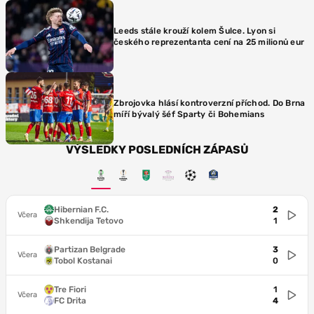
Leeds stále krouží kolem Šulce. Lyon si
českého reprezentanta cení na 25 milionů eur
Zbrojovka hlásí kontroverzní příchod. Do Brna
míří bývalý šéf Sparty či Bohemians
VÝSLEDKY POSLEDNÍCH ZÁPASŮ
Hibernian F.C.
2
Včera
Shkendija Tetovo
1
Partizan Belgrade
3
Včera
Tobol Kostanai
0
Tre Fiori
1
Včera
FC Drita
4