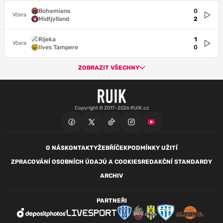
Bohemians
0
Včera
Midtjylland
2
Rijeka
1
Včera
Ilves Tampere
0
ZOBRAZIT VŠECHNY
Copyright © 2017–2026 RUIK.cz
O NÁS
KONTAKTY
ŽEBŘÍČEK
PODMÍNKY UŽITÍ
ZPRACOVÁNÍ OSOBNÍCH ÚDAJŮ A COOKIES
REDAKČNÍ STANDARDY
ARCHIV
PARTNEŘI