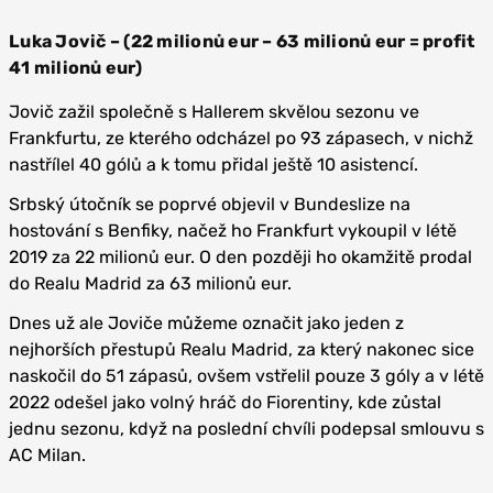
Luka Jovič – (22 milionů eur – 63 milionů eur = profit
41 milionů eur)
Jovič zažil společně s Hallerem skvělou sezonu ve
Frankfurtu, ze kterého odcházel po 93 zápasech, v nichž
nastřílel 40 gólů a k tomu přidal ještě 10 asistencí.
Srbský útočník se poprvé objevil v Bundeslize na
hostování s Benfiky, načež ho Frankfurt vykoupil v létě
2019 za 22 milionů eur. O den později ho okamžitě prodal
do Realu Madrid za 63 milionů eur.
Dnes už ale Joviče můžeme označit jako jeden z
nejhorších přestupů Realu Madrid, za který nakonec sice
naskočil do 51 zápasů, ovšem vstřelil pouze 3 góly a v létě
2022 odešel jako volný hráč do Fiorentiny, kde zůstal
jednu sezonu, když na poslední chvíli podepsal smlouvu s
AC Milan.