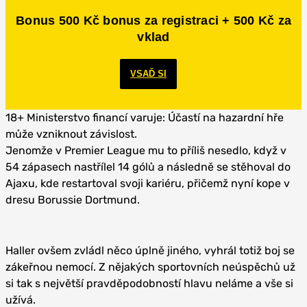
Bonus 500 Kč bonus za registraci + 500 Kč za
vklad
VSAĎ SI
18+ Ministerstvo financí varuje: Účastí na hazardní hře
může vzniknout závislost.
Jenomže v Premier League mu to příliš nesedlo, když v
54 zápasech nastřílel 14 gólů a následně se stěhoval do
Ajaxu, kde restartoval svoji kariéru, přičemž nyní kope v
dresu Borussie Dortmund.
Haller ovšem zvládl něco úplně jiného, vyhrál totiž boj se
zákeřnou nemocí. Z nějakých sportovních neúspěchů už
si tak s největší pravděpodobností hlavu neláme a vše si
užívá.