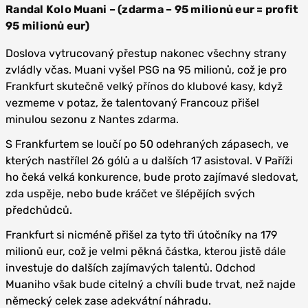
Randal Kolo Muani – (zdarma – 95 milionů eur = profit
95 milionů eur)
Doslova vytrucovaný přestup nakonec všechny strany
zvládly včas. Muani vyšel PSG na 95 milionů, což je pro
Frankfurt skutečně velký přínos do klubové kasy, když
vezmeme v potaz, že talentovaný Francouz přišel
minulou sezonu z Nantes zdarma.
S Frankfurtem se loučí po 50 odehraných zápasech, ve
kterých nastřílel 26 gólů a u dalších 17 asistoval. V Paříži
ho čeká velká konkurence, bude proto zajímavé sledovat,
zda uspěje, nebo bude kráčet ve šlépějích svých
předchůdců.
Frankfurt si nicméně přišel za tyto tři útočníky na 179
milionů eur, což je velmi pěkná částka, kterou jistě dále
investuje do dalších zajímavých talentů. Odchod
Muaniho však bude citelný a chvíli bude trvat, než najde
německý celek zase adekvátní náhradu.