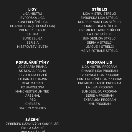
LIGY
STŘELCI
LIGA MISTRŮ
LIGA MISTRŮ STŘELCI
EVROPSKÁ LIGA
EVROPSKÁ LIGA STŘELCI
KONFERENČNÍ LIGA
KONFERENČNÍ LIGA STŘELCI
CHANCE LIGA (1. ČESKÁ LIGA)
CHANCE LIGA STŘELCI
PREMIER LEAGUE
PREMIER LEAGUE STŘELCI
LA LIGA
LA LIGY STŘELCI
BUNDESLIGA
BUNDESLIGA STŘELCI
SERIE A
SERIA A STŘELCI
MISTROVSTVÍ SVĚTA
LEAGUE 1 STŘELCI
MS VE FOTBALE STŘELCI
POPULÁRNÍ TÝMY
PROGRAM LIG
AC SPARTA PRAHA
LIGA MISTRŮ PROGRAM
SK SLAVIA PRAHA
CHANCE LIGA PROGRAM
FC VIKTORIA PLZEŇ
EVROPSKÁ LIGA PROGRAM
FC BANÍK OSTRAVA
KONFERENČNÍ LIGA PROGRAM
REAL MADRID
PREMIER LEAGUE PROGRAM
FC BARCELONA
LA LIGA PROGRAM
MANCHESTER UNITED
BUNDESLIGA PROGRAM
ARSENAL
SERIE A PROGRAM
PSG
EXTRALIGA PROGRAM
CHELSEA
NHL PROGRAM
BAYERN MNICHOV
SÁZENÍ
ŽEBŘÍČEK SÁZKOVÝCH KANCELÁŘÍ
ŠKOLA SÁZENÍ