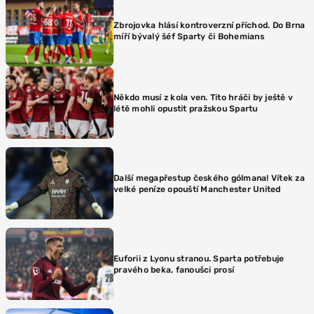
Zbrojovka hlásí kontroverzní příchod. Do Brna
míří bývalý šéf Sparty či Bohemians
Někdo musí z kola ven. Tito hráči by ještě v
létě mohli opustit pražskou Spartu
Další megapřestup českého gólmana! Vítek za
velké peníze opouští Manchester United
Euforii z Lyonu stranou. Sparta potřebuje
pravého beka, fanoušci prosí