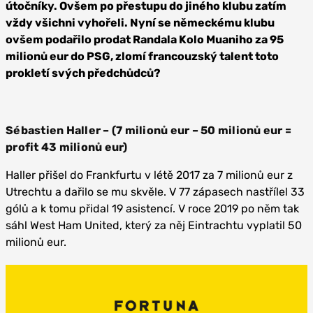
útočníky. Ovšem po přestupu do jiného klubu zatím
vždy všichni vyhořeli. Nyní se německému klubu
ovšem podařilo prodat Randala Kolo Muaniho za 95
milionů eur do PSG, zlomí francouzský talent toto
prokletí svých předchůdců?
Sébastien Haller – (7 milionů eur – 50 milionů eur =
profit 43 milionů eur)
Haller přišel do Frankfurtu v létě 2017 za 7 milionů eur z
Utrechtu a dařilo se mu skvěle. V 77 zápasech nastřílel 33
gólů a k tomu přidal 19 asistencí. V roce 2019 po něm tak
sáhl West Ham United, který za něj Eintrachtu vyplatil 50
milionů eur.