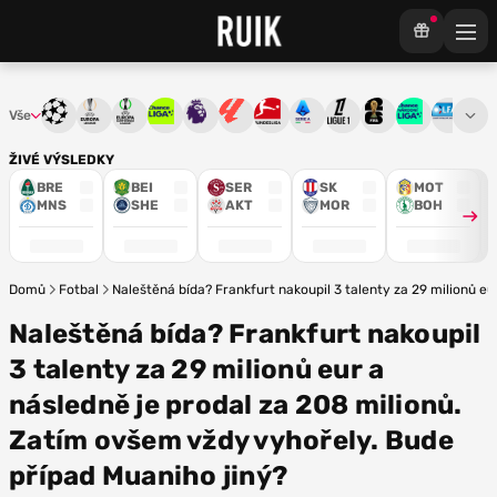
Vše
Liga mistrů
Evropská liga
Konferenční liga
Chance liga
Premier League
La Liga
Bundesliga
Serie A
Ligue 1
Mistrovství světa
Chance Národ
3. ČFL
M
ŽIVÉ VÝSLEDKY
BRE
BEI
SER
SK
MOT
MNS
SHE
AKT
MOR
BOH
Domů
Fotbal
Naleštěná bída? Frankfurt nakoupil 3 talenty za 29 milionů e
Naleštěná bída? Frankfurt nakoupil
3 talenty za 29 milionů eur a
následně je prodal za 208 milionů.
Zatím ovšem vždy vyhořely. Bude
případ Muaniho jiný?