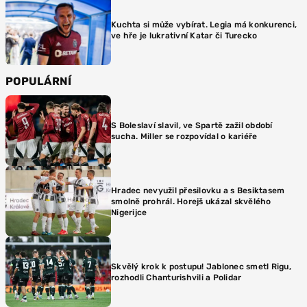
Kuchta si může vybírat. Legia má konkurenci,
ve hře je lukrativní Katar či Turecko
POPULÁRNÍ
S Boleslaví slavil, ve Spartě zažil období
sucha. Miller se rozpovídal o kariéře
Hradec nevyužil přesilovku a s Besiktasem
smolně prohrál. Horejš ukázal skvělého
Nigerijce
Skvělý krok k postupu! Jablonec smetl Rigu,
rozhodli Chanturishvili a Polidar