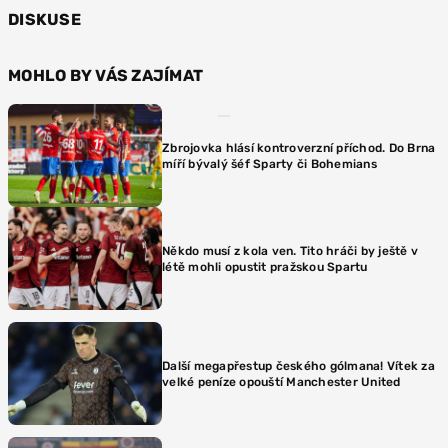
DISKUSE
MOHLO BY VÁS ZAJÍMAT
Zbrojovka hlásí kontroverzní příchod. Do Brna
míří bývalý šéf Sparty či Bohemians
Někdo musí z kola ven. Tito hráči by ještě v
létě mohli opustit pražskou Spartu
Další megapřestup českého gólmana! Vítek za
velké peníze opouští Manchester United