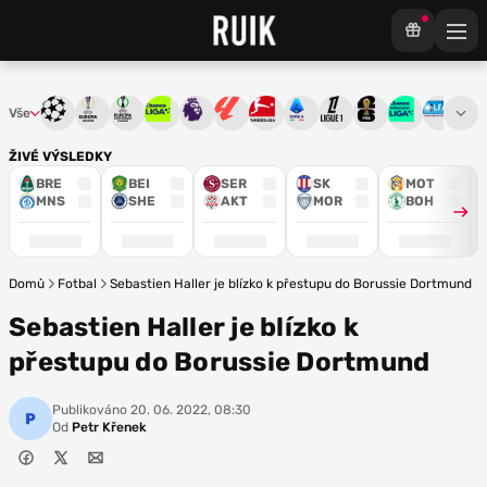
Vše
Liga mistrů
Evropská liga
Konferenční liga
Chance liga
Premier League
La Liga
Bundesliga
Serie A
Ligue 1
Mistrovství světa
Chance Národ
3. ČFL
M
ŽIVÉ VÝSLEDKY
BRE
BEI
SER
SK
MOT
MNS
SHE
AKT
MOR
BOH
Domů
Fotbal
Sebastien Haller je blízko k přestupu do Borussie Dortmund
Sebastien Haller je blízko k
přestupu do Borussie Dortmund
Publikováno
20. 06. 2022, 08:30
Od
Petr Křenek