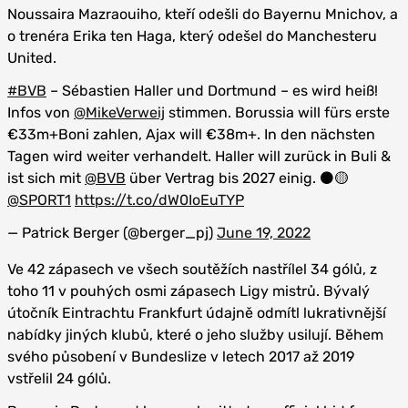
Noussaira Mazraouiho, kteří odešli do Bayernu Mnichov, a
o trenéra Erika ten Haga, který odešel do Manchesteru
United.
#BVB
– Sébastien Haller und Dortmund – es wird heiß!
Infos von
@MikeVerweij
stimmen. Borussia will fürs erste
€33m+Boni zahlen, Ajax will €38m+. In den nächsten
Tagen wird weiter verhandelt. Haller will zurück in Buli &
ist sich mit
@BVB
über Vertrag bis 2027 einig. ⚫️🟡
@SPORT1
https://t.co/dW0IoEuTYP
— Patrick Berger (@berger_pj)
June 19, 2022
Ve 42 zápasech ve všech soutěžích nastřílel 34 gólů, z
toho 11 v pouhých osmi zápasech Ligy mistrů. Bývalý
útočník Eintrachtu Frankfurt údajně odmítl lukrativnější
nabídky jiných klubů, které o jeho služby usilují. Během
svého působení v Bundeslize v letech 2017 až 2019
vstřelil 24 gólů.