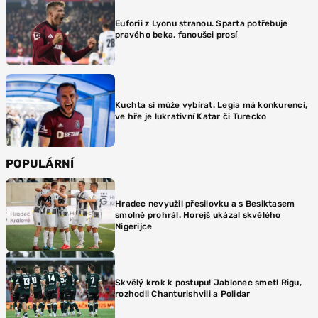
Euforii z Lyonu stranou. Sparta potřebuje
pravého beka, fanoušci prosí
Kuchta si může vybírat. Legia má konkurenci,
ve hře je lukrativní Katar či Turecko
POPULÁRNÍ
Hradec nevyužil přesilovku a s Besiktasem
smolně prohrál. Horejš ukázal skvělého
Nigerijce
Skvělý krok k postupu! Jablonec smetl Rigu,
rozhodli Chanturishvili a Polidar