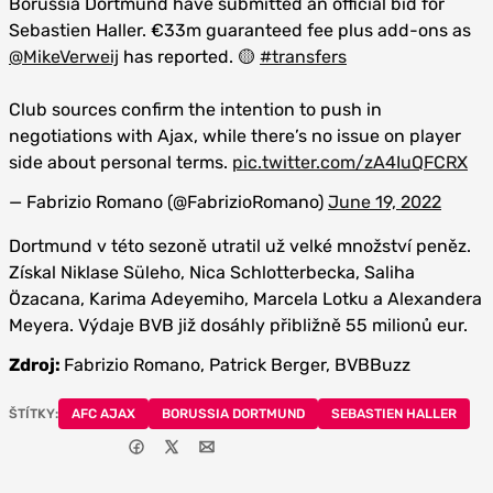
Borussia Dortmund have submitted an official bid for
Sebastien Haller. €33m guaranteed fee plus add-ons as
@MikeVerweij
has reported. 🟡
#transfers
Club sources confirm the intention to push in
negotiations with Ajax, while there’s no issue on player
side about personal terms.
pic.twitter.com/zA4IuQFCRX
— Fabrizio Romano (@FabrizioRomano)
June 19, 2022
Dortmund v této sezoně utratil už velké množství peněz.
Získal Niklase Süleho, Nica Schlotterbecka, Saliha
Özacana, Karima Adeyemiho, Marcela Lotku a Alexandera
Meyera. Výdaje BVB již dosáhly přibližně 55 milionů eur.
Zdroj:
Fabrizio Romano, Patrick Berger, BVBBuzz
ŠTÍTKY:
AFC AJAX
BORUSSIA DORTMUND
SEBASTIEN HALLER