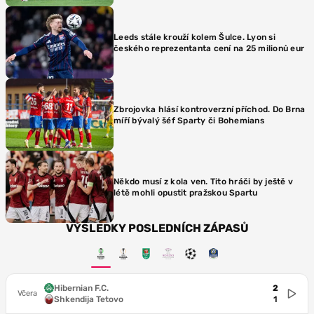
Leeds stále krouží kolem Šulce. Lyon si
českého reprezentanta cení na 25 milionů eur
Zbrojovka hlásí kontroverzní příchod. Do Brna
míří bývalý šéf Sparty či Bohemians
Někdo musí z kola ven. Tito hráči by ještě v
létě mohli opustit pražskou Spartu
VÝSLEDKY POSLEDNÍCH ZÁPASŮ
Hibernian F.C.
2
Včera
Shkendija Tetovo
1