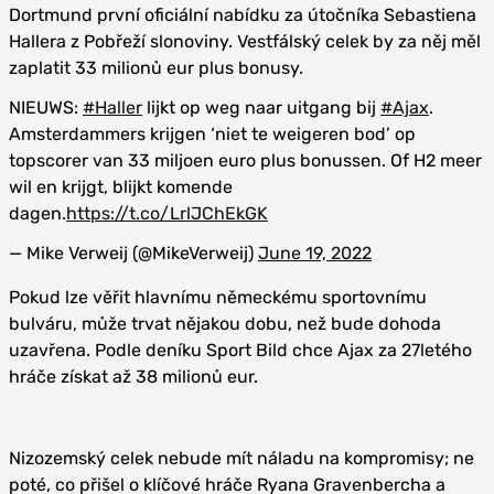
Dortmund první oficiální nabídku za útočníka Sebastiena
Hallera z Pobřeží slonoviny. Vestfálský celek by za něj měl
zaplatit 33 milionů eur plus bonusy.
NIEUWS:
#Haller
lijkt op weg naar uitgang bij
#Ajax
.
Amsterdammers krijgen ‘niet te weigeren bod’ op
topscorer van 33 miljoen euro plus bonussen. Of H2 meer
wil en krijgt, blijkt komende
dagen.
https://t.co/LrlJChEkGK
— Mike Verweij (@MikeVerweij)
June 19, 2022
Pokud lze věřit hlavnímu německému sportovnímu
bulváru, může trvat nějakou dobu, než bude dohoda
uzavřena. Podle deníku Sport Bild chce Ajax za 27letého
hráče získat až 38 milionů eur.
Nizozemský celek nebude mít náladu na kompromisy; ne
poté, co přišel o klíčové hráče Ryana Gravenbercha a