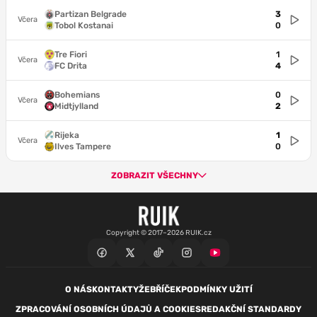
Partizan Belgrade
3
Včera
Tobol Kostanai
0
Tre Fiori
1
Včera
FC Drita
4
Bohemians
0
Včera
Midtjylland
2
Rijeka
1
Včera
Ilves Tampere
0
ZOBRAZIT VŠECHNY
Copyright © 2017–2026 RUIK.cz
O NÁS
KONTAKTY
ŽEBŘÍČEK
PODMÍNKY UŽITÍ
ZPRACOVÁNÍ OSOBNÍCH ÚDAJŮ A COOKIES
REDAKČNÍ STANDARDY