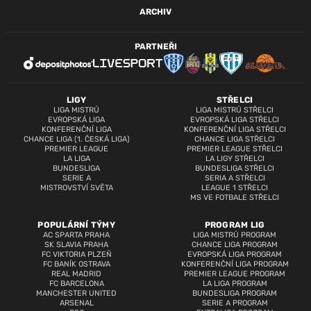
ARCHIV
PARTNEŘI
LIGY
STŘELCI
LIGA MISTRŮ
LIGA MISTRŮ STŘELCI
EVROPSKÁ LIGA
EVROPSKÁ LIGA STŘELCI
KONFERENČNÍ LIGA
KONFERENČNÍ LIGA STŘELCI
CHANCE LIGA (1. ČESKÁ LIGA)
CHANCE LIGA STŘELCI
PREMIER LEAGUE
PREMIER LEAGUE STŘELCI
LA LIGA
LA LIGY STŘELCI
BUNDESLIGA
BUNDESLIGA STŘELCI
SERIE A
SERIA A STŘELCI
MISTROVSTVÍ SVĚTA
LEAGUE 1 STŘELCI
MS VE FOTBALE STŘELCI
POPULÁRNÍ TÝMY
PROGRAM LIG
AC SPARTA PRAHA
LIGA MISTRŮ PROGRAM
SK SLAVIA PRAHA
CHANCE LIGA PROGRAM
FC VIKTORIA PLZEŇ
EVROPSKÁ LIGA PROGRAM
FC BANÍK OSTRAVA
KONFERENČNÍ LIGA PROGRAM
REAL MADRID
PREMIER LEAGUE PROGRAM
FC BARCELONA
LA LIGA PROGRAM
MANCHESTER UNITED
BUNDESLIGA PROGRAM
ARSENAL
SERIE A PROGRAM