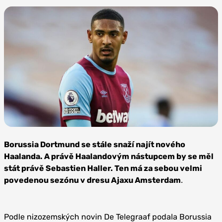
Zdroj: West
Ham United
Borussia Dortmund se stále snaží najít nového
Haalanda. A právě Haalandovým nástupcem by se měl
stát právě Sebastien Haller. Ten má za sebou velmi
povedenou sezónu v dresu Ajaxu Amsterdam
.
Podle nizozemských novin De Telegraaf podala Borussia