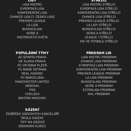
LIGY
STŘELCI
LIGA MISTRŮ
LIGA MISTRŮ STŘELCI
EVROPSKÁ LIGA
EVROPSKÁ LIGA STŘELCI
KONFERENČNÍ LIGA
KONFERENČNÍ LIGA STŘELCI
CHANCE LIGA (1. ČESKÁ LIGA)
CHANCE LIGA STŘELCI
PREMIER LEAGUE
PREMIER LEAGUE STŘELCI
LA LIGA
LA LIGY STŘELCI
BUNDESLIGA
BUNDESLIGA STŘELCI
SERIE A
SERIA A STŘELCI
MISTROVSTVÍ SVĚTA
LEAGUE 1 STŘELCI
MS VE FOTBALE STŘELCI
POPULÁRNÍ TÝMY
PROGRAM LIG
AC SPARTA PRAHA
LIGA MISTRŮ PROGRAM
SK SLAVIA PRAHA
CHANCE LIGA PROGRAM
FC VIKTORIA PLZEŇ
EVROPSKÁ LIGA PROGRAM
FC BANÍK OSTRAVA
KONFERENČNÍ LIGA PROGRAM
REAL MADRID
PREMIER LEAGUE PROGRAM
FC BARCELONA
LA LIGA PROGRAM
MANCHESTER UNITED
BUNDESLIGA PROGRAM
ARSENAL
SERIE A PROGRAM
PSG
EXTRALIGA PROGRAM
CHELSEA
NHL PROGRAM
BAYERN MNICHOV
SÁZENÍ
ŽEBŘÍČEK SÁZKOVÝCH KANCELÁŘÍ
ŠKOLA SÁZENÍ
TIPY NA SÁZENÍ
SROVNÁNÍ KURZŮ