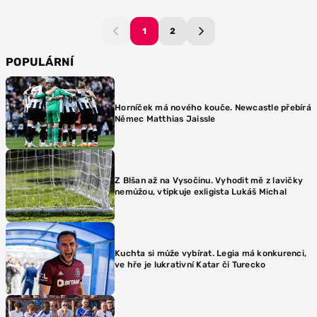
1
2
POPULÁRNÍ
Horníček má nového kouče. Newcastle přebírá
Němec Matthias Jaissle
Z Blšan až na Vysočinu. Vyhodit mě z lavičky
nemůžou, vtipkuje exligista Lukáš Michal
Kuchta si může vybírat. Legia má konkurenci,
ve hře je lukrativní Katar či Turecko