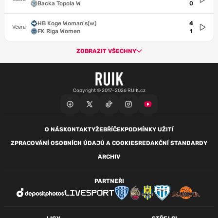
Backa Topola W
0
HB Koge Woman's(w)
4
Včera
FK Riga Women
1
ZOBRAZIT VŠECHNY
Copyright © 2017–2026 RUIK.cz
O NÁS
KONTAKTY
ŽEBŘÍČEK
PODMÍNKY UŽITÍ
ZPRACOVÁNÍ OSOBNÍCH ÚDAJŮ A COOKIES
REDAKČNÍ STANDARDY
ARCHIV
PARTNEŘI