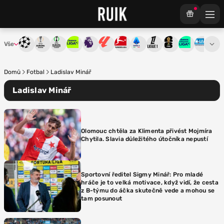
Vše
Liga mistrů
Evropská liga
Konferenční liga
Chance liga
Premier League
La Liga
Bundesliga
Serie A
Ligue 1
Mistrovství světa
Chance Národ
3. ČFL
M
Domů
Fotbal
Ladislav Minář
Ladislav Minář
Olomouc chtěla za Klimenta přivést Mojmíra
Chytila. Slavia důležitého útočníka nepustí
Sportovní ředitel Sigmy Minář: Pro mladé
hráče je to velká motivace, když vidí, že cesta
z B-týmu do áčka skutečně vede a mohou se
tam posunout