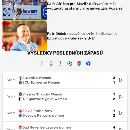
Další Afričan pro Slavii? Sešívaní se měli
vyptávat na ofenzivního univerzála Auxerre
Petr Dědek neuspěl se svými miliardami.
Extraligové kluby řekly „NE“
VÝSLEDKY POSLEDNÍCH ZÁPASŮ
Juventus Women
2
Včera
SCU Torreense Women
1
Vllaznia Shkoder Women
1
Včera
TJ Spartak Myjava Women
2
Slavia Praha ženy
1
Včera
Glasgow Rangers Women
2
Oud Heverlee Leuven Women
4
Včera