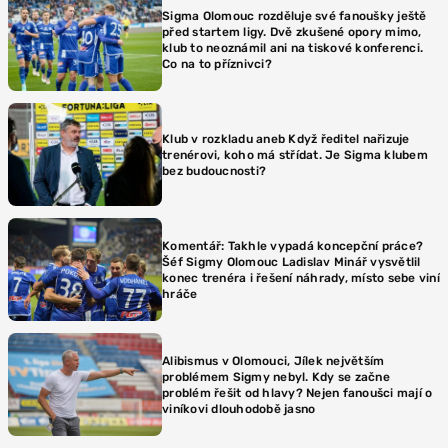
Sigma Olomouc rozděluje své fanoušky ještě
před startem ligy. Dvě zkušené opory mimo,
klub to neoznámil ani na tiskové konferenci.
Co na to příznivci?
Klub v rozkladu aneb Když ředitel nařizuje
trenérovi, koho má střídat. Je Sigma klubem
bez budoucnosti?
Komentář: Takhle vypadá koncepční práce?
Šéf Sigmy Olomouc Ladislav Minář vysvětlil
konec trenéra i řešení náhrady, místo sebe viní
hráče
Alibismus v Olomouci, Jílek největším
problémem Sigmy nebyl. Kdy se začne
problém řešit od hlavy? Nejen fanoušci mají o
viníkovi dlouhodobě jasno