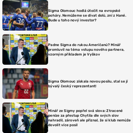
Sigma Olomouc hodlá útočit na evropské
poháry. Nemůžeme se dívat dolů, zní z Hané.
Bude u toho nový investor?
Padne Sigma do rukou Američanů? Minář
promluvil na téma vstupu nového partnera,
vzorným příkladem je Vyškov
Sigma Olomouc získala novou posilu, stal se jí
bývalý český reprezentant!
Minář ze Sigmy popřel svá slova: Ztracené
peníze za přestup Chytila dle svých slov
nahradil, zároveň ale přiznal, že si klub nemůže
dovolit více posil