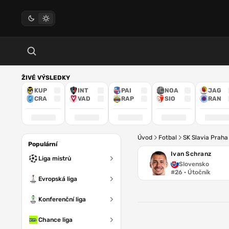
ŽIVÉ VÝSLEDKY
KUP
INT
PAI
NOA
JAG
CRA
VAD
RAP
SIO
RAN
Úvod
Fotbal
SK Slavia Praha
Populární
Ivan Schranz
Liga mistrů
Slovensko
#26 · Útočník
Evropská liga
Konferenční liga
Chance liga