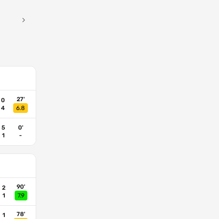
27'
0
4
6.8
5
0'
1
-
90'
2
1
7.9
78'
1