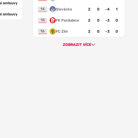
í smlouvy
14
Slovácko
2
0
-4
1
í smlouvy
15
FK Pardubice
2
0
-3
0
16
FC Zlín
2
0
-3
0
ZOBRAZIT VÍCE