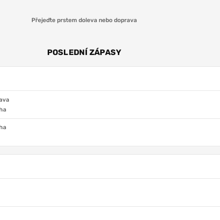
Přejeďte prstem doleva nebo doprava
POSLEDNÍ ZÁPASY
rava
aha
aha