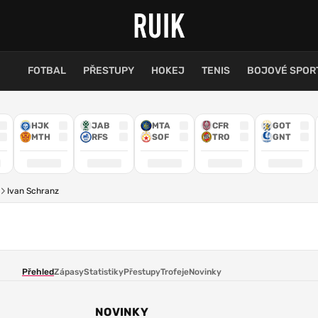
FOTBAL
PŘESTUPY
HOKEJ
TENIS
BOJOVÉ SPOR
HJK
JAB
MTA
CFR
GOT
MTH
RFS
SOF
TRO
GNT
Ivan Schranz
Přehled
Zápasy
Statistiky
Přestupy
Trofeje
Novinky
NOVINKY