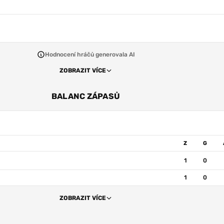
Hodnocení hráčů generovala AI
ZOBRAZIT VÍCE
BALANC ZÁPASŮ
Z
G
1
0
1
0
ZOBRAZIT VÍCE