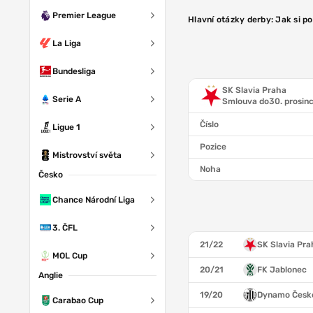
Premier League
Hlavní otázky derby: Jak si p
La Liga
Bundesliga
SK Slavia Praha
Serie A
Smlouva do
30. prosin
Číslo
Ligue 1
Pozice
Mistrovství světa
Noha
Česko
Chance Národní Liga
3. ČFL
21/22
SK Slavia Pra
MOL Cup
20/21
FK Jablonec
Anglie
19/20
Dynamo České
Carabao Cup