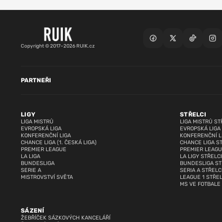
Copyright © 2017–2026 RUIK.cz
PARTNEŘI
LIGY
STŘELCI
LIGA MISTRŮ
LIGA MISTRŮ ST
EVROPSKÁ LIGA
EVROPSKÁ LIGA
KONFERENČNÍ LIGA
KONFERENČNÍ L
CHANCE LIGA (1. ČESKÁ LIGA)
CHANCE LIGA S
PREMIER LEAGUE
PREMIER LEAGU
LA LIGA
LA LIGY STŘELCI
BUNDESLIGA
BUNDESLIGA ST
SERIE A
SERIA A STŘELC
MISTROVSTVÍ SVĚTA
LEAGUE 1 STŘEL
MS VE FOTBALE
SÁZENÍ
ŽEBŘÍČEK SÁZKOVÝCH KANCELÁŘÍ