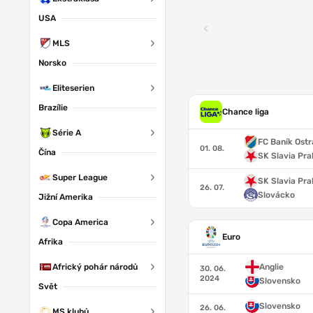
USA
MLS
Norsko
Eliteserien
Brazílie
Chance liga
Série A
FC Baník Ost
01. 08.
Čína
SK Slavia Pr
Super League
SK Slavia Pr
26. 07.
Slovácko
Jižní Amerika
Copa America
Euro
Afrika
Africký pohár národů
Anglie
30. 06.
2024
Slovensko
Svět
Slovensko
26. 06.
MS klubů