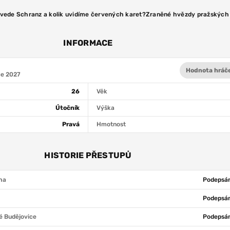
ovede Schranz a kolik uvidíme červených karet?
Zraněné hvězdy pražských 
INFORMACE
Hodnota hráč
ce 2027
26
Věk
Útočník
Výška
Pravá
Hmotnost
HISTORIE PŘESTUPŮ
ha
Podepsán
Podepsán
 Budějovice
Podepsán