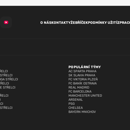
O NÁS
KONTAKTY
ŽEBŘÍČEK
PODMÍNKY UŽITÍ
ZPRAC
POPULÁRNÍ TÝMY
ŘELCI
AC SPARTA PRAHA
 STŘELCI
SK SLAVIA PRAHA
IGA STŘELCI
FC VIKTORIA PLZEŇ
TŘELCI
FC BANÍK OSTRAVA
E STŘELCI
REAL MADRID
FC BARCELONA
ŘELCI
MANCHESTER UNITED
I
ARSENAL
CI
PSG
 STŘELCI
CHELSEA
BAYERN MNICHOV