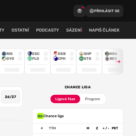
PŘIHLÁSIT SE
TY
OSTATNÍ
PODCASTY
SÁZENÍ
NAPIŠ ČLÁNEK
RIG
ESC
DEB
SHP
HRA
GYO
FLO
CPH
STG
BES
CHANCE LIGA
26/27
Ligová fáze
Program
Chance liga
#
TÝM
M
Z
+ / -
PKT