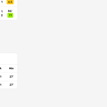
1
6.5
86'
1
2
7.1
A
Min
1
27'
1
27'