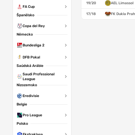
19/20
AEL Limassol
FA Cup
17/18
FK Dukla Pra
Španělsko
Copa del Rey
Německo
Bundesliga 2
DFB Pokal
Saúdská Arábie
Saudi Professional
League
Nizozemsko
Eredivisie
Belgie
Pro League
Polsko
Ekstraklasa