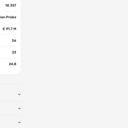
18 357
ian Priske
€ 91,7 M
36
23
24,8