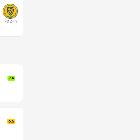
FC Zlín
7.4
6.5