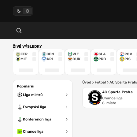
ŽIVÉ VÝSLEDKY
FER
BEN
VLT
SLA
POV
MIT
ARI
DUK
PRB
PIS
Úvod
Fotbal
AC Sparta Prah
Populární
AC Sparta Praha
Liga mistrů
Chance liga
8. místo
Evropská liga
Konferenční liga
Chance liga