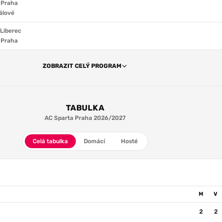
 Praha
álové
 Liberec
 Praha
ZOBRAZIT CELÝ PROGRAM
TABULKA
AC Sparta Praha 2026/2027
Celá tabulka
Domácí
Hosté
M
V
2
2