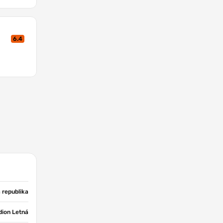
6.4
 republika
dion Letná