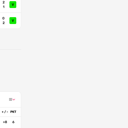
2
V
1
0
V
2
+ / -
PKT
+8
6