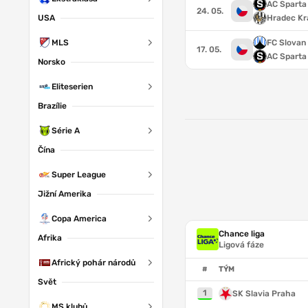
AC Sparta
24. 05.
USA
Hradec Kr
MLS
FC Slovan
17. 05.
AC Sparta
Norsko
Eliteserien
Brazílie
Série A
Čína
Super League
Jižní Amerika
Copa America
Chance liga
Afrika
Ligová fáze
Africký pohár národů
#
TÝM
Svět
1
SK Slavia Praha
MS klubů