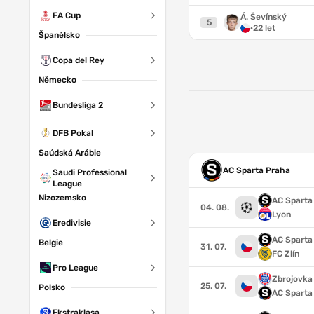
FA Cup
Á. Ševínský
5
·
22 let
Španělsko
Copa del Rey
Německo
Bundesliga 2
DFB Pokal
Saúdská Arábie
AC Sparta Praha
Saudi Professional
League
Nizozemsko
AC Sparta
04. 08.
Lyon
Eredivisie
AC Sparta
Belgie
31. 07.
FC Zlín
Pro League
Zbrojovka
25. 07.
Polsko
AC Sparta
Ekstraklasa