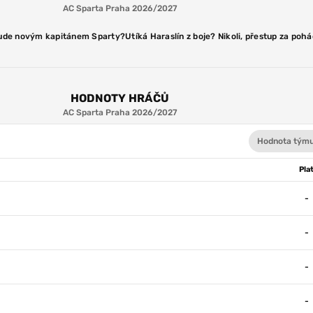
AC Sparta Praha 2026/2027
bude novým kapitánem Sparty?
Utíká Haraslín z boje? Nikoli, přestup za po
HODNOTY HRÁČŮ
AC Sparta Praha 2026/2027
Hodnota týmu
Pla
-
-
-
-