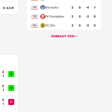
14
Slovácko
2
0
-4
1
€ 4,5 M
15
FK Pardubice
2
0
-3
0
16
FC Zlín
2
0
-3
0
ZOBRAZIT VÍCE
2
V
1
3
V
1
3
P
1