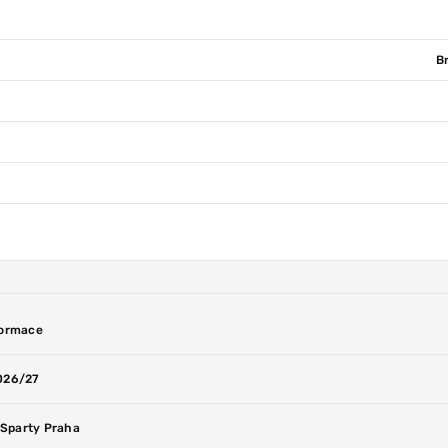
Br
formace
2026/27
 Sparty Praha