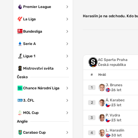
Premier League
Haraslín je na odchodu. Kdo 
La Liga
Bundesliga
Serie A
Ligue 1
AC Sparta Praha
Česká republika
Mistrovství světa
#
Hráč
Česko
J. Brunes
1
Chance Národní Liga
·
26 let
Á. Karabec
3. ČFL
2
·
23 let
MOL Cup
P. Vydra
3
·
23 let
Anglie
L. Haraslín
Carabao Cup
4
·
30 let