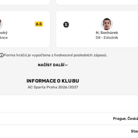
6.5
nský
H. Sochůrek
ánce
38
·
Záložník
Forma hráčů je vypočtena z hodnocení posledních zápasů.
NAČÍST DALŠÍ
INFORMACE O KLUBU
AC Sparta Praha 2026/2027
Prague, Česká
Sta