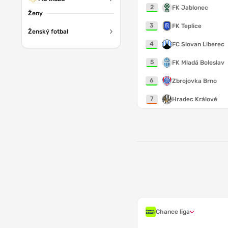
2
FK Jablonec
Ženy
3
FK Teplice
Ženský fotbal
4
FC Slovan Liberec
5
FK Mladá Boleslav
6
Zbrojovka Brno
7
Hradec Králové
Chance liga