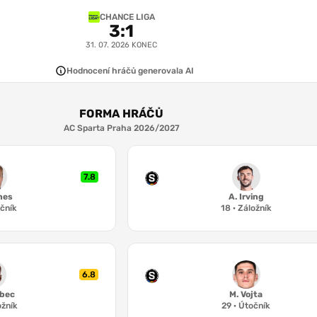
CHANCE LIGA
6.9
6.8
7.8
6.5
3
:
1
 Suchomel
Á. Ševínský
A. Sørensen
J. Mercado
31. 07. 2026
KONEC
8.2
6.6
Hodnocení hráčů generovala AI
1-4-2-3-1
A. Irving
H. Sochůrek
6.4
7.3
6.2
FORMA HRÁČŮ
J. Alcocer
Á. Karabec
L. Haraslín
AC Sparta Praha 2026/2027
7.8
J. Brunes
7.8
nes
A. Irving
čník
18
·
Záložník
6.8
abec
M. Vojta
ožník
29
·
Útočník