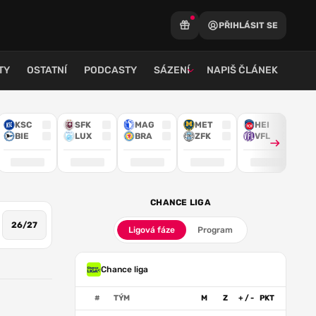
PŘIHLÁSIT SE
TY
OSTATNÍ
PODCASTY
SÁZENÍ
NAPIŠ ČLÁNEK
KSC
SFK
MAG
MET
HEI
BIE
LUX
BRA
ZFK
VFL
CHANCE LIGA
26/27
Ligová fáze
Program
Chance liga
#
TÝM
M
Z
+ / -
PKT