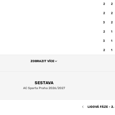
2
2
2
2
3
2
2
1
3
1
2
1
ZOBRAZIT VÍCE
SESTAVA
AC Sparta Praha 2026/2027
LIGOVÁ FÁZE - 2.
6.8
J. Surovčík