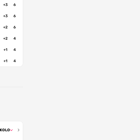
+3
6
+3
6
+2
6
+2
4
+1
4
+1
4
 KOLO