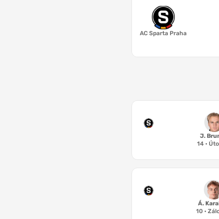
M.
AC Sparta Praha
J. Bru
14
·
Úto
Á. Kar
10
·
Zál