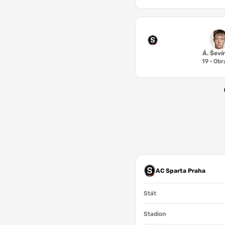
Á. Ševí
19
·
Obr
AC Sparta Praha
Stát
Stadion