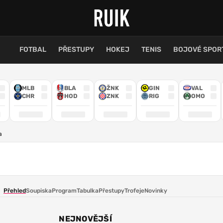
FOTBAL
PŘESTUPY
HOKEJ
TENIS
BOJOVÉ SPOR
MLB
BLA
ŽNK
GIN
VAL
CHR
HOD
ZNK
RIG
OMO
a
Přehled
Soupiska
Program
Tabulka
Přestupy
Trofeje
Novinky
NEJNOVĚJŠÍ