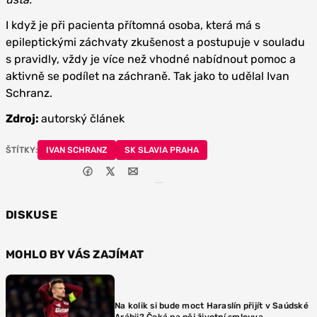
I když je při pacienta přítomná osoba, která má s
epileptickými záchvaty zkušenost a postupuje v souladu
s pravidly, vždy je více než vhodné nabídnout pomoc a
aktivně se podílet na záchraně. Tak jako to udělal Ivan
Schranz.
Zdroj:
autorský článek
ŠTÍTKY:
IVAN SCHRANZ
SK SLAVIA PRAHA
DISKUSE
MOHLO BY VÁS ZAJÍMAT
Na kolik si bude moct Haraslín přijít v Saúdské
Arábii? Čeká na něj životní smlouva