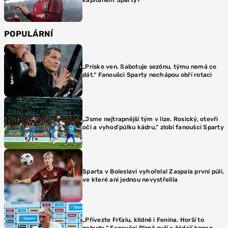
POPULÁRNÍ
„Priske ven. Sabotuje sezónu, týmu nemá co
dát.“ Fanoušci Sparty nechápou obří rotaci
„Jsme nejtrapnější tým v lize. Rosický, otevři
oči a vyhoď půlku kádru,“ zlobí fanoušci Sparty
Sparta v Boleslavi vyhořela! Zaspala první půli,
ve které ani jednou nevystřelila
„Přivezte Frťalu, klidně i Fenina. Horší to
nebude.“ Fanoušci Plzně zuří a žádají konec