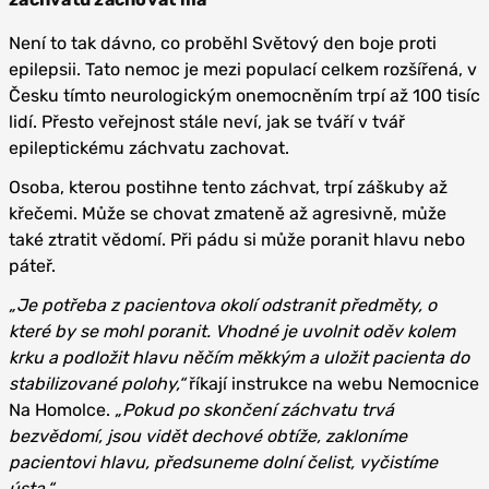
Není to tak dávno, co proběhl Světový den boje proti
epilepsii. Tato nemoc je mezi populací celkem rozšířená, v
Česku tímto neurologickým onemocněním trpí až 100 tisíc
lidí. Přesto veřejnost stále neví, jak se tváří v tvář
epileptickému záchvatu zachovat.
Osoba, kterou postihne tento záchvat, trpí záškuby až
křečemi. Může se chovat zmateně až agresivně, může
také ztratit vědomí. Při pádu si může poranit hlavu nebo
páteř.
„Je potřeba z pacientova okolí odstranit předměty, o
které by se mohl poranit. Vhodné je uvolnit oděv kolem
krku a podložit hlavu něčím měkkým a uložit pacienta do
stabilizované polohy,“
říkají instrukce na webu Nemocnice
Na Homolce.
„Pokud po skončení záchvatu trvá
bezvědomí, jsou vidět dechové obtíže, zakloníme
pacientovi hlavu, předsuneme dolní čelist, vyčistíme
ústa.“