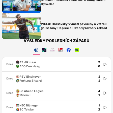
Hyského
VIDEO: Hrošovský vymetl pavučiny a vstřelil
gól sezony! Teplice a Plzeň vyrovnaly rekord
VÝSLEDKY POSLEDNÍCH ZÁPASŮ
AZ Alkmaar
2
Dnes
ADO Den Haag
0
PSV Eindhoven
2
Dnes
Fortuna Sittard
2
Go Ahead Eagles
4
Dnes
Willem II
1
NEC Nijmegen
1
Dnes
SC Telstar
2