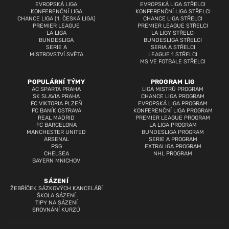
EVROPSKÁ LIGA
EVROPSKÁ LIGA STŘELCI
KONFERENČNÍ LIGA
KONFERENČNÍ LIGA STŘELCI
CHANCE LIGA (1. ČESKÁ LIGA)
CHANCE LIGA STŘELCI
PREMIER LEAGUE
PREMIER LEAGUE STŘELCI
LA LIGA
LA LIGY STŘELCI
BUNDESLIGA
BUNDESLIGA STŘELCI
SERIE A
SERIA A STŘELCI
MISTROVSTVÍ SVĚTA
LEAGUE 1 STŘELCI
MS VE FOTBALE STŘELCI
POPULÁRNÍ TÝMY
PROGRAM LIG
AC SPARTA PRAHA
LIGA MISTRŮ PROGRAM
SK SLAVIA PRAHA
CHANCE LIGA PROGRAM
FC VIKTORIA PLZEŇ
EVROPSKÁ LIGA PROGRAM
FC BANÍK OSTRAVA
KONFERENČNÍ LIGA PROGRAM
REAL MADRID
PREMIER LEAGUE PROGRAM
FC BARCELONA
LA LIGA PROGRAM
MANCHESTER UNITED
BUNDESLIGA PROGRAM
ARSENAL
SERIE A PROGRAM
PSG
EXTRALIGA PROGRAM
CHELSEA
NHL PROGRAM
BAYERN MNICHOV
SÁZENÍ
ŽEBŘÍČEK SÁZKOVÝCH KANCELÁŘÍ
ŠKOLA SÁZENÍ
TIPY NA SÁZENÍ
SROVNÁNÍ KURZŮ