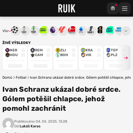
Vše
Liga mistrů
Evropská liga
Konferenční liga
Chance liga
Premier League
La Liga
Bundesliga
Serie A
Ligue 1
Mistrovství světa
Chance Národ
3. ČFL
M
ŽIVÉ VÝSLEDKY
NER
REM
ZLI
KRA
TEP
HOU
CAM
BOH
VIK
PLZ
Domů
Fotbal
Ivan Schranz ukázal dobré srdce. Gólem potěšil chlapce, jeh
Ivan Schranz ukázal dobré srdce.
Gólem potěšil chlapce, jehož
pomohl zachránit
Publikováno
04. 05. 2025, 13:28
Od
Lukáš Karas