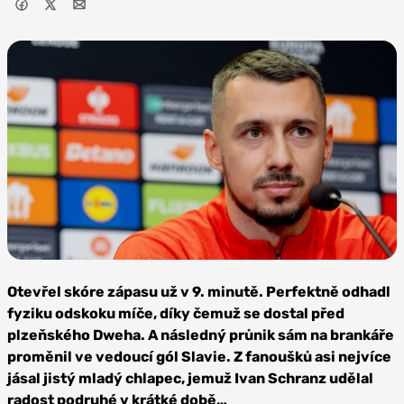
Foto: SK
Slavia Praha
Otevřel skóre zápasu už v 9. minutě. Perfektně odhadl
fyziku odskoku míče, díky čemuž se dostal před
plzeňského Dweha. A následný průnik sám na brankáře
proměnil ve vedoucí gól Slavie. Z fanoušků asi nejvíce
jásal jistý mladý chlapec, jemuž Ivan Schranz udělal
radost podruhé v krátké době…