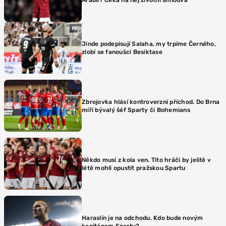
Jinde podepisují Salaha, my trpíme Černého,
zlobí se fanoušci Besiktase
Zbrojovka hlásí kontroverzní příchod. Do Brna
míří bývalý šéf Sparty či Bohemians
Někdo musí z kola ven. Tito hráči by ještě v
létě mohli opustit pražskou Spartu
Haraslín je na odchodu. Kdo bude novým
kapitánem Sparty?