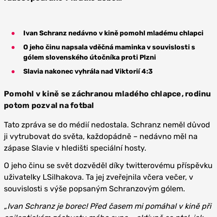
Ivan Schranz nedávno v kině pomohl mladému chlapci
O jeho činu napsala vděčná maminka v souvislosti s
gólem slovenského útočníka proti Plzni
Slavia nakonec vyhrála nad Viktorií 4:3
Pomohl v kině se záchranou mladého chlapce, rodinu
potom pozval na fotbal
Tato zpráva se do médií nedostala. Schranz neměl důvod
ji vytrubovat do světa, každopádně – nedávno měl na
zápase Slavie v hledišti speciální hosty.
O jeho činu se svět dozvěděl díky twitterovému příspěvku
uživatelky LSilhakova. Ta jej zveřejnila včera večer, v
souvislosti s výše popsaným Schranzovým gólem.
„Ivan Schranz je borec! Před časem mi pomáhal v kině při