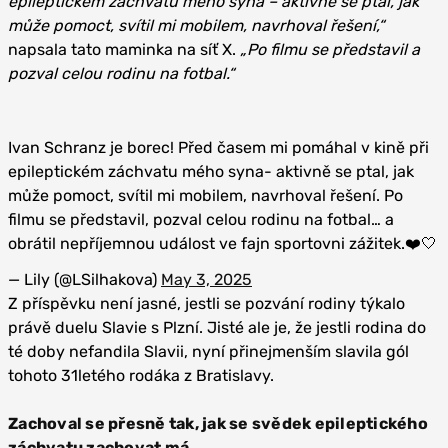
epileptickém záchvatu mého syna – aktivně se ptal, jak
může pomoct, svítil mi mobilem, navrhoval řešení,“
napsala tato maminka na síť X.
„Po filmu se představil a
pozval celou rodinu na fotbal.“
Ivan Schranz je borec! Před časem mi pomáhal v kině při
epileptickém záchvatu mého syna- aktivně se ptal, jak
může pomoct, svítil mi mobilem, navrhoval řešení. Po
filmu se představil, pozval celou rodinu na fotbal… a
obrátil nepříjemnou událost ve fajn sportovni zážitek.❤️🤍
— Lily (@LSilhakova)
May 3, 2025
Z příspěvku není jasné, jestli se pozvání rodiny týkalo
právě duelu Slavie s Plzní. Jisté ale je, že jestli rodina do
té doby nefandila Slavii, nyní přinejmenším slavila gól
tohoto 31letého rodáka z Bratislavy.
Zachoval se přesně tak, jak se svědek epileptického
záchvatu zachovat má