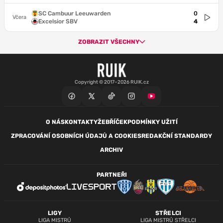
SC Cambuur Leeuwarden
0
Včera
Excelsior SBV
4
ZOBRAZIT VŠECHNY
Copyright © 2017–2026 RUIK.cz
O NÁS
KONTAKTY
ŽEBŘÍČEK
PODMÍNKY UŽITÍ
ZPRACOVÁNÍ OSOBNÍCH ÚDAJŮ A COOKIES
REDAKČNÍ STANDARDY
ARCHIV
PARTNEŘI
LIGY
STŘELCI
LIGA MISTRŮ
LIGA MISTRŮ STŘELCI