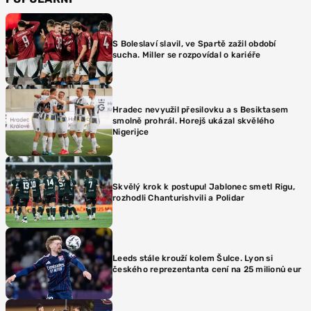
S Boleslaví slavil, ve Spartě zažil období
sucha. Miller se rozpovídal o kariéře
Hradec nevyužil přesilovku a s Besiktasem
smolně prohrál. Horejš ukázal skvělého
Nigerijce
Skvělý krok k postupu! Jablonec smetl Rigu,
rozhodli Chanturishvili a Polidar
Leeds stále krouží kolem Šulce. Lyon si
českého reprezentanta cení na 25 milionů eur