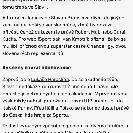
tomu třeba ve Slavii.
A tak nějak logicky se Slovan Bratislava dívá i do jiných
zemí na nejlepší slovenské hráče, které by dokázal
přivést, čehož důkazem je právě Robert Mak nebo Juraj
Kucka. Pro web
iSport
pak Ivan Kmotrík přiznal, že by se
mu líbil příchod dvou superstar české Chance ligy, dvou
slovenských reprezentantů.
Vysněný návrat odchovance
Zaprvé jde o
Lukáše Haraslína
. Co se akademie týče,
Slovan nedokáže konkurovat Žilině nebo Trnavě. Ale
Haraslín je velkou pýchou jeho akademie. V prvním týmu
však nikdy nehrál, protože na úrovni U19 přestoupil do
italské Parmy. Přes Itálii a Polsko se nakonec dostal právě
do Česka, kde hraje za Spartu.
Té dost výrazným způsobem pomohl ke dvěma titulům, a i
letos, ačkoliv se vůbec nedaří klubu, je největším