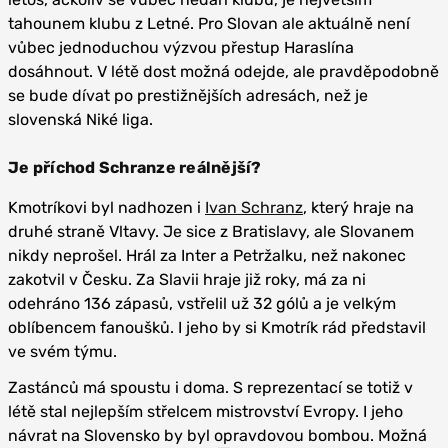
tahounem klubu z Letné. Pro Slovan ale aktuálně není
vůbec jednoduchou výzvou přestup Haraslína
dosáhnout. V létě dost možná odejde, ale pravděpodobně
se bude dívat po prestižnějších adresách, než je
slovenská Niké liga.
Je příchod Schranze reálnější?
Kmotríkovi byl nadhozen i
Ivan Schranz
, který hraje na
druhé straně Vltavy. Je sice z Bratislavy, ale Slovanem
nikdy neprošel. Hrál za Inter a Petržalku, než nakonec
zakotvil v Česku. Za Slavii hraje již roky, má za ni
odehráno 136 zápasů, vstřelil už 32 gólů a je velkým
oblíbencem fanoušků. I jeho by si Kmotrík rád představil
ve svém týmu.
Zastánců má spoustu i doma. S reprezentací se totiž v
létě stal nejlepším střelcem mistrovství Evropy. I jeho
návrat na Slovensko by byl opravdovou bombou. Možná