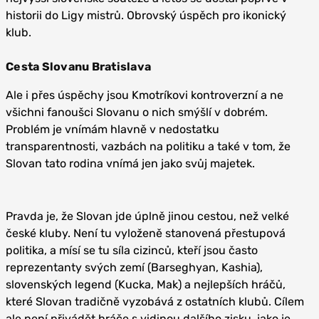
historii do Ligy mistrů. Obrovský úspěch pro ikonický
klub.
Cesta Slovanu Bratislava
Ale i přes úspěchy jsou Kmotríkovi kontroverzní a ne
všichni fanoušci Slovanu o nich smýšlí v dobrém.
Problém je vnímám hlavně v nedostatku
transparentnosti, vazbách na politiku a také v tom, že
Slovan tato rodina vnímá jen jako svůj majetek.
Pravda je, že Slovan jde úplně jinou cestou, než velké
české kluby. Není tu vyloženě stanovená přestupová
politika, a mísí se tu síla cizinců, kteří jsou často
reprezentanty svých zemí (Barseghyan, Kashia),
slovenských legend (Kucka, Mak) a nejlepších hráčů,
které Slovan tradičně vyzobává z ostatních klubů. Cílem
ale není přivádět hráče s vidinou dalšího zisku, jako je