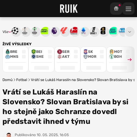
Vše
Liga mistrů
Evropská liga
Konferenční liga
Chance liga
Premier League
La Liga
Bundesliga
Serie A
Ligue 1
Mistrovství světa
Chance Národ
3. ČFL
M
ŽIVÉ VÝSLEDKY
BRE
BEI
SER
SK
MOT
MNS
SHE
AKT
MOR
BOH
Domů
Fotbal
Vrátí se Lukáš Haraslín na Slovensko? Slovan Bratislava by s
Vrátí se Lukáš Haraslín na
Slovensko? Slovan Bratislava by si
ho stejně jako Schranze dovedl
představit ihned v týmu
Publikováno
10. 05. 2025, 16:05