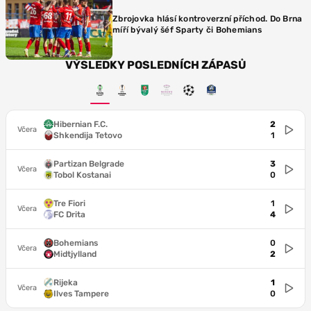
Zbrojovka hlásí kontroverzní příchod. Do Brna
míří bývalý šéf Sparty či Bohemians
VÝSLEDKY POSLEDNÍCH ZÁPASŮ
Hibernian F.C.
2
Včera
Shkendija Tetovo
1
Partizan Belgrade
3
Včera
Tobol Kostanai
0
Tre Fiori
1
Včera
FC Drita
4
Bohemians
0
Včera
Midtjylland
2
Rijeka
1
Včera
Ilves Tampere
0