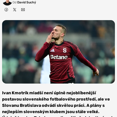
Od
David Suchý
Foto: AC
Sparta Praha
Ivan Kmotrík mladší není úplně nejoblíbenější
postavou slovenského fotbalového prostředí, ale ve
Slovanu Bratislava odvádí skvělou práci. A plány s
nejlepším slovenským klubem jsou stále velké.