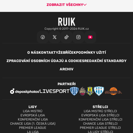
ZOBRAZIT VŠECHNY
Copyright © 2017–2026 RUIK.cz
O NÁS
KONTAKTY
ŽEBŘÍČEK
PODMÍNKY UŽITÍ
ZPRACOVÁNÍ OSOBNÍCH ÚDAJŮ A COOKIES
REDAKČNÍ STANDARDY
ARCHIV
PARTNEŘI
LIGY
STŘELCI
LIGA MISTRŮ
LIGA MISTRŮ STŘELCI
EVROPSKÁ LIGA
EVROPSKÁ LIGA STŘELCI
KONFERENČNÍ LIGA
KONFERENČNÍ LIGA STŘELCI
CHANCE LIGA (1. ČESKÁ LIGA)
CHANCE LIGA STŘELCI
PREMIER LEAGUE
PREMIER LEAGUE STŘELCI
LA LIGA
LA LIGY STŘELCI