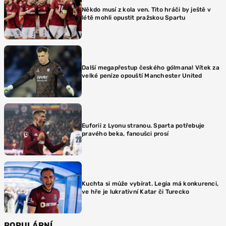
Někdo musí z kola ven. Tito hráči by ještě v
létě mohli opustit pražskou Spartu
Další megapřestup českého gólmana! Vítek za
velké peníze opouští Manchester United
Euforii z Lyonu stranou. Sparta potřebuje
pravého beka, fanoušci prosí
Kuchta si může vybírat. Legia má konkurenci,
ve hře je lukrativní Katar či Turecko
POPULÁRNÍ