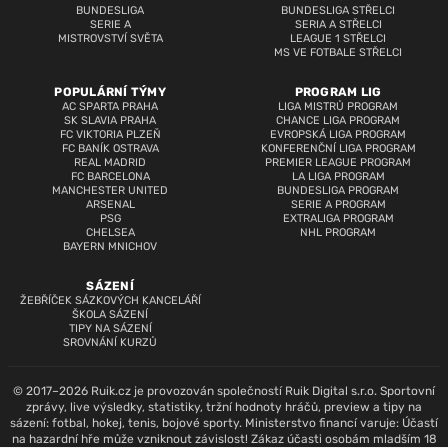
BUNDESLIGA
BUNDESLIGA STŘELCI
SERIE A
SERIA A STŘELCI
MISTROVSTVÍ SVĚTA
LEAGUE 1 STŘELCI
MS VE FOTBALE STŘELCI
POPULÁRNÍ TÝMY
PROGRAM LIG
AC SPARTA PRAHA
LIGA MISTRŮ PROGRAM
SK SLAVIA PRAHA
CHANCE LIGA PROGRAM
FC VIKTORIA PLZEŇ
EVROPSKÁ LIGA PROGRAM
FC BANÍK OSTRAVA
KONFERENČNÍ LIGA PROGRAM
REAL MADRID
PREMIER LEAGUE PROGRAM
FC BARCELONA
LA LIGA PROGRAM
MANCHESTER UNITED
BUNDESLIGA PROGRAM
ARSENAL
SERIE A PROGRAM
PSG
EXTRALIGA PROGRAM
CHELSEA
NHL PROGRAM
BAYERN MNICHOV
SÁZENÍ
ŽEBŘÍČEK SÁZKOVÝCH KANCELÁŘÍ
ŠKOLA SÁZENÍ
TIPY NA SÁZENÍ
SROVNÁNÍ KURZŮ
© 2017–2026 Ruik.cz je provozován společností Ruik Digital s.r.o. Sportovní
zprávy, live výsledky, statistiky, tržní hodnoty hráčů, preview a tipy na
sázení: fotbal, hokej, tenis, bojové sporty. Ministerstvo financí varuje: Účastí
na hazardní hře může vzniknout závislost! Zákaz účasti osobám mladším 18