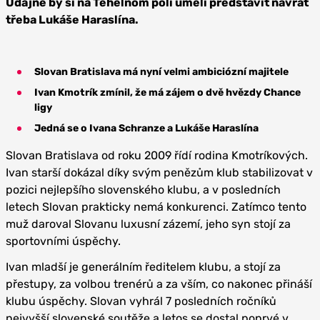
Údajně by si na Tehelnom poli uměli představit návrat
třeba Lukáše Haraslína.
Slovan Bratislava má nyní velmi ambiciózní majitele
Ivan Kmotrík zmínil, že má zájem o dvě hvězdy Chance
ligy
Jedná se o Ivana Schranze a Lukáše Haraslína
Slovan Bratislava od roku 2009 řídí rodina Kmotríkových.
Ivan starší dokázal díky svým penězům klub stabilizovat v
pozici nejlepšího slovenského klubu, a v posledních
letech Slovan prakticky nemá konkurenci. Zatímco tento
muž daroval Slovanu luxusní zázemí, jeho syn stojí za
sportovními úspěchy.
Ivan mladší je generálním ředitelem klubu, a stojí za
přestupy, za volbou trenérů a za vším, co nakonec přináší
klubu úspěchy. Slovan vyhrál 7 posledních ročníků
nejvyšší slovenské soutěže a letos se dostal poprvé v