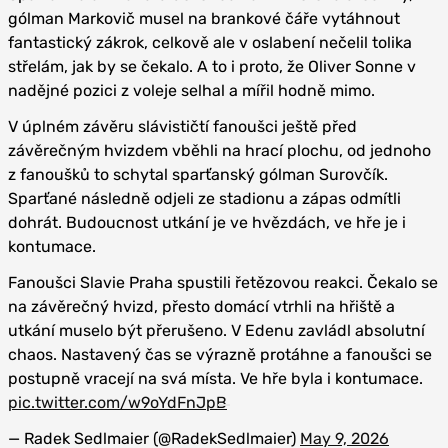
gólman Markovič musel na brankové čáře vytáhnout
fantastický zákrok, celkově ale v oslabení nečelil tolika
střelám, jak by se čekalo. A to i proto, že Oliver Sonne v
nadějné pozici z voleje selhal a mířil hodně mimo.
V úplném závěru slávističtí fanoušci ještě před
závěrečným hvizdem vběhli na hrací plochu, od jednoho
z fanoušků to schytal sparťanský gólman Surovčík.
Sparťané následně odjeli ze stadionu a zápas odmítli
dohrát. Budoucnost utkání je ve hvězdách, ve hře je i
kontumace.
Fanoušci Slavie Praha spustili řetězovou reakci. Čekalo se
na závěrečný hvizd, přesto domácí vtrhli na hřiště a
utkání muselo být přerušeno. V Edenu zavládl absolutní
chaos. Nastavený čas se výrazně protáhne a fanoušci se
postupně vracejí na svá místa. Ve hře byla i kontumace.
pic.twitter.com/w9oYdFnJpB
— Radek Sedlmaier (@RadekSedlmaier)
May 9, 2026