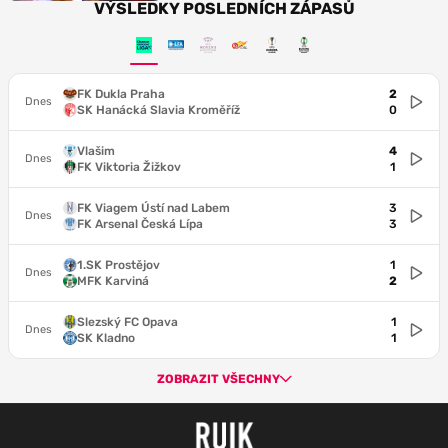
VÝSLEDKY POSLEDNÍCH ZÁPASŮ
FK Dukla Praha
2
Dnes
SK Hanácká Slavia Kroměříž
0
Vlašim
4
Dnes
FK Viktoria Žižkov
1
FK Viagem Ústí nad Labem
3
Dnes
FK Arsenal Česká Lípa
3
1.SK Prostějov
1
Dnes
MFK Karviná
2
Slezský FC Opava
1
Dnes
SK Kladno
1
ZOBRAZIT VŠECHNY