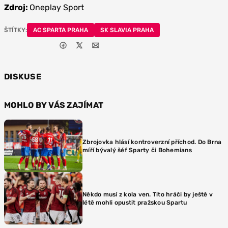
Zdroj:
Oneplay Sport
ŠTÍTKY:
AC SPARTA PRAHA
SK SLAVIA PRAHA
DISKUSE
MOHLO BY VÁS ZAJÍMAT
Zbrojovka hlásí kontroverzní příchod. Do Brna
míří bývalý šéf Sparty či Bohemians
Někdo musí z kola ven. Tito hráči by ještě v
létě mohli opustit pražskou Spartu