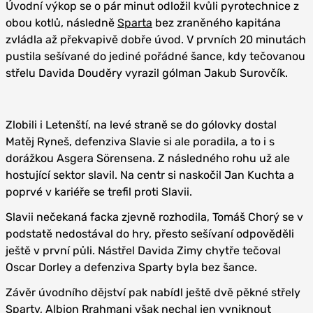
Úvodní výkop se o pár minut odložil kvůli pyrotechnice z
obou kotlů, následně
Sparta
bez zraněného kapitána
zvládla až překvapivě dobře úvod. V prvních 20 minutách
pustila sešívané do jediné pořádné šance, kdy tečovanou
střelu Davida Douděry vyrazil gólman Jakub Surovčík.
Zlobili i Letenští, na levé straně se do gólovky dostal
Matěj Ryneš, defenziva Slavie si ale poradila, a to i s
dorážkou Asgera Sörensena. Z následného rohu už ale
hostující sektor slavil. Na centr si naskočil Jan Kuchta a
poprvé v kariéře se trefil proti Slavii.
Slavii nečekaná facka zjevně rozhodila, Tomáš Chorý se v
podstatě nedostával do hry, přesto sešívaní odpověděli
ještě v první půli. Nástřel Davida Zimy chytře tečoval
Oscar Dorley a defenziva Sparty byla bez šance.
Závěr úvodního dějství pak nabídl ještě dvě pěkné střely
Sparty, Albion Rrahmani však nechal jen vyniknout