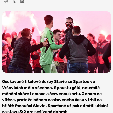
Foto: Pavel Mazáč /
CNC / Profimedia
Očekávané titulové derby Slavie se Spartou ve
Vršovicích mělo všechno. Spoustu gólů, neustálé
měnění skóre i emoce a červenou kartu. Jenom ne
vítěze, protože během nastaveného času vtrhli na
hřiště fanoušci Slavie. Sparťané už pak odmítli utkání
za stavu 3:2 pro sešívané dohrát
.