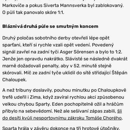
Markoviče a pokus Siverta Mannsverka byl zablokovaný.
O půli tak panovalo skóre 1:1.
Bláznivá druhá půle se smutným koncem
Druhý poločas sobotního derby otevřeli lépe opět
sparťani, kteří si rychle vzali opět vedení. Povedený
signál zavřel na zadní tyči Asger Sörensen a bylo to 1:2.
Jenže jen opravdu nakrátko. Slávisté se následně dvakrát
marně dožadovali penalty, aby v 52. minutě stejně
skórovali. Míč ze zadní tyče uklidil do sítě střídající Štěpán
Chaloupek.
A než tribuny doslavily, pouhou minutku po Chaloupkově
trefě udeřil i Zima, když zavíral rychlou akci způsobenou
velkou chybou Sparty. Eden pochopitelně ožil a hráčům
přibylo na sebevědomí. Než ale sešívaní zápas zabili,
šli
do desíti kvůli nesportovnímu zákroku Tomáše Chorého
.
Sparta hrála v závěru dokonce na tři hrotové útočníky,