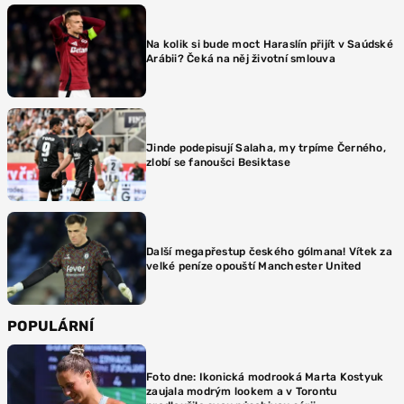
Na kolik si bude moct Haraslín přijít v Saúdské
Arábii? Čeká na něj životní smlouva
Jinde podepisují Salaha, my trpíme Černého,
zlobí se fanoušci Besiktase
Další megapřestup českého gólmana! Vítek za
velké peníze opouští Manchester United
POPULÁRNÍ
Foto dne: Ikonická modrooká Marta Kostyuk
zaujala modrým lookem a v Torontu