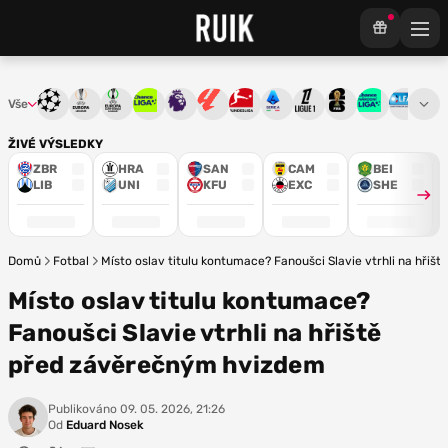
Vše
Liga mistrů
Evropská liga
Konferenční liga
Chance liga
Premier League
La Liga
Bundesliga
Serie A
Ligue 1
Mistrovství světa
Chance Národ
3. ČFL
M
ŽIVÉ VÝSLEDKY
ZBR
HRA
SAN
CAM
BEI
LIB
UNI
KFU
EXC
SHE
Domů
Fotbal
Místo oslav titulu kontumace? Fanoušci Slavie vtrhli na hři
Místo oslav titulu kontumace?
Fanoušci Slavie vtrhli na hřiště
před závěrečným hvizdem
Publikováno
09. 05. 2026, 21:26
Od
Eduard Nosek