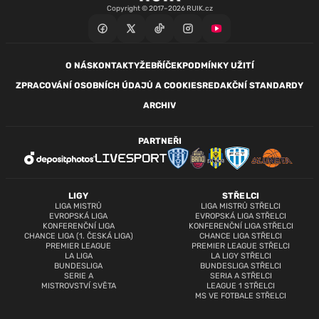
Copyright © 2017–2026 RUIK.cz
O NÁS
KONTAKTY
ŽEBŘÍČEK
PODMÍNKY UŽITÍ
ZPRACOVÁNÍ OSOBNÍCH ÚDAJŮ A COOKIES
REDAKČNÍ STANDARDY
ARCHIV
PARTNEŘI
LIGY
STŘELCI
LIGA MISTRŮ
LIGA MISTRŮ STŘELCI
EVROPSKÁ LIGA
EVROPSKÁ LIGA STŘELCI
KONFERENČNÍ LIGA
KONFERENČNÍ LIGA STŘELCI
CHANCE LIGA (1. ČESKÁ LIGA)
CHANCE LIGA STŘELCI
PREMIER LEAGUE
PREMIER LEAGUE STŘELCI
LA LIGA
LA LIGY STŘELCI
BUNDESLIGA
BUNDESLIGA STŘELCI
SERIE A
SERIA A STŘELCI
MISTROVSTVÍ SVĚTA
LEAGUE 1 STŘELCI
MS VE FOTBALE STŘELCI