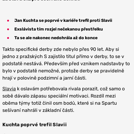
Jan Kuchta se poprvé v kariéře trefil proti Slavii
Exslávista tím rozjel nečekanou přestřelku
Ta se ale nakonec nedohrála až do konce
Takto specifické derby zde nebylo přes 90 let. Aby si
jedno z pražských S zajistilo titul přímo v derby, to se v
podstatě nestává. Především před vznikem nadstavby to
bylo v podstatě nemožné, protože derby se pravidelně
hrají v polovině podzimní a jarní části.
Slavia
k oslavám potřebovala rivala porazit, což samo o
sobě dávalo zápasu speciální motivaci. Rozdíl mezi
oběma týmy totiž činil osm bodů, které si na Spartu
sešívaní nahráli v základní části.
Kuchta poprvé trefil Slavii