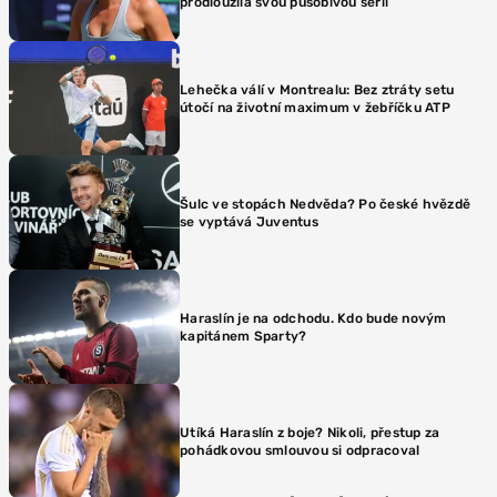
prodloužila svou působivou sérii
Lehečka válí v Montrealu: Bez ztráty setu
útočí na životní maximum v žebříčku ATP
Šulc ve stopách Nedvěda? Po české hvězdě
se vyptává Juventus
Haraslín je na odchodu. Kdo bude novým
kapitánem Sparty?
Utíká Haraslín z boje? Nikoli, přestup za
pohádkovou smlouvou si odpracoval