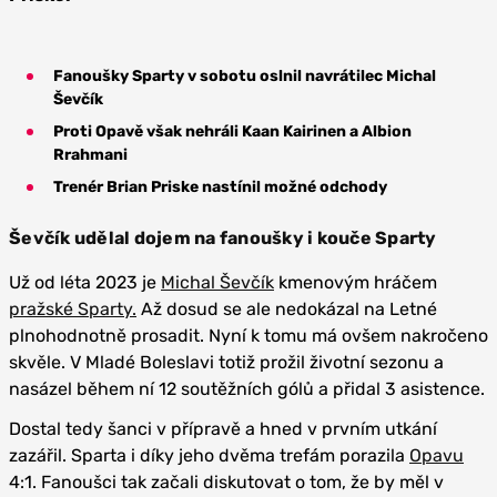
Fanoušky Sparty v sobotu oslnil navrátilec Michal
Ševčík
Proti Opavě však nehráli Kaan Kairinen a Albion
Rrahmani
Trenér Brian Priske nastínil možné odchody
Ševčík udělal dojem na fanoušky i kouče Sparty
Už od léta 2023 je
Michal Ševčík
kmenovým hráčem
pražské Sparty.
Až dosud se ale nedokázal na Letné
plnohodnotně prosadit. Nyní k tomu má ovšem nakročeno
skvěle. V Mladé Boleslavi totiž prožil životní sezonu a
nasázel během ní 12 soutěžních gólů a přidal 3 asistence.
Dostal tedy šanci v přípravě a hned v prvním utkání
zazářil. Sparta i díky jeho dvěma trefám porazila
Opavu
4:1. Fanoušci tak začali diskutovat o tom, že by měl v