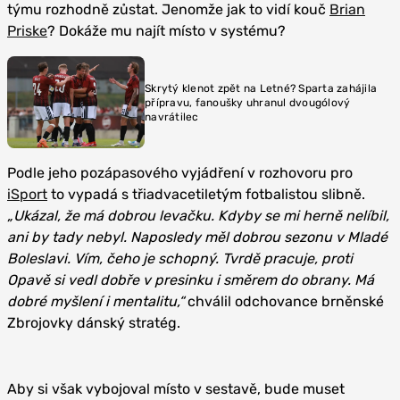
týmu rozhodně zůstat. Jenomže jak to vidí kouč
Brian
Priske
? Dokáže mu najít místo v systému?
Skrytý klenot zpět na Letné? Sparta zahájila
přípravu, fanoušky uhranul dvougólový
navrátilec
Podle jeho pozápasového vyjádření v rozhovoru pro
iSport
to vypadá s třiadvacetiletým fotbalistou slibně.
„Ukázal, že má dobrou levačku. Kdyby se mi herně nelíbil,
ani by tady nebyl. Naposledy měl dobrou sezonu v Mladé
Boleslavi. Vím, čeho je schopný. Tvrdě pracuje, proti
Opavě si vedl dobře v presinku i směrem do obrany. Má
dobré myšlení i mentalitu,“
chválil odchovance brněnské
Zbrojovky dánský stratég.
Aby si však vybojoval místo v sestavě, bude muset