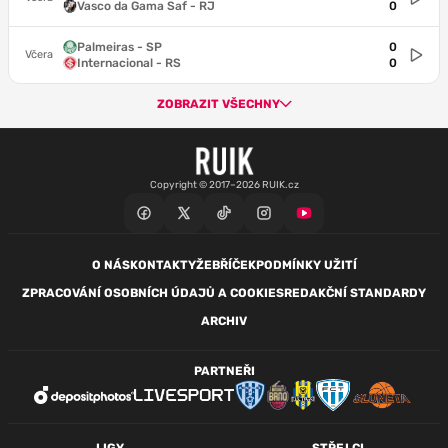
Vasco da Gama Saf - RJ
0
Palmeiras - SP
0
Včera
Internacional - RS
0
ZOBRAZIT VŠECHNY
Copyright © 2017–2026 RUIK.cz
O NÁS
KONTAKTY
ŽEBŘÍČEK
PODMÍNKY UŽITÍ
ZPRACOVÁNÍ OSOBNÍCH ÚDAJŮ A COOKIES
REDAKČNÍ STANDARDY
ARCHIV
PARTNEŘI