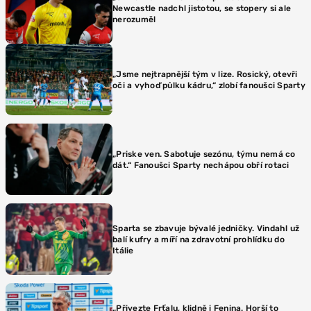
Newcastle nadchl jistotou, se stopery si ale
nerozuměl
„Jsme nejtrapnější tým v lize. Rosický, otevři
oči a vyhoď půlku kádru,“ zlobí fanoušci Sparty
„Priske ven. Sabotuje sezónu, týmu nemá co
dát.“ Fanoušci Sparty nechápou obří rotaci
Sparta se zbavuje bývalé jedničky. Vindahl už
balí kufry a míří na zdravotní prohlídku do
Itálie
„Přivezte Frťalu, klidně i Fenina. Horší to