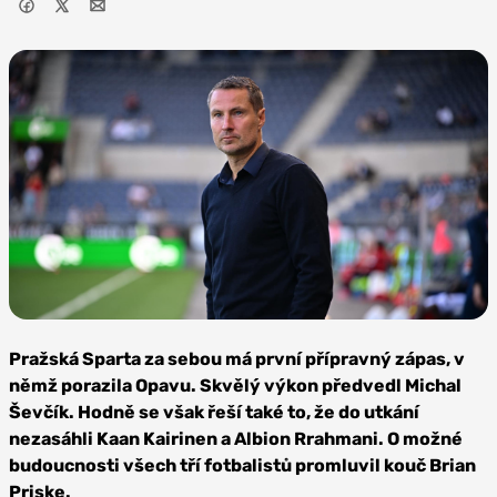
Foto: AC
Sparta Praha
Pražská Sparta za sebou má první přípravný zápas, v
němž porazila Opavu. Skvělý výkon předvedl Michal
Ševčík. Hodně se však řeší také to, že do utkání
nezasáhli Kaan Kairinen a Albion Rrahmani. O možné
budoucnosti všech tří fotbalistů promluvil kouč Brian
Priske.