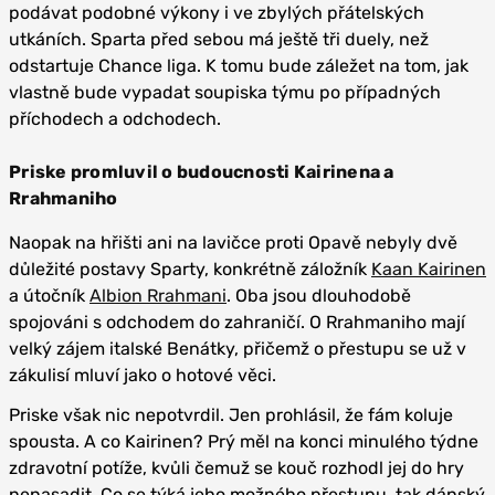
podávat podobné výkony i ve zbylých přátelských
utkáních. Sparta před sebou má ještě tři duely, než
odstartuje Chance liga. K tomu bude záležet na tom, jak
vlastně bude vypadat soupiska týmu po případných
příchodech a odchodech.
Priske promluvil o budoucnosti Kairinena a
Rrahmaniho
Naopak na hřišti ani na lavičce proti Opavě nebyly dvě
důležité postavy Sparty, konkrétně záložník
Kaan Kairinen
a útočník
Albion Rrahmani
. Oba jsou dlouhodobě
spojováni s odchodem do zahraničí. O Rrahmaniho mají
velký zájem italské Benátky, přičemž o přestupu se už v
zákulisí mluví jako o hotové věci.
Priske však nic nepotvrdil. Jen prohlásil, že fám koluje
spousta. A co Kairinen? Prý měl na konci minulého týdne
zdravotní potíže, kvůli čemuž se kouč rozhodl jej do hry
nenasadit. Co se týká jeho možného přestupu, tak dánský