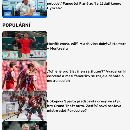
nebude.“ Fanoušci Plzně zuří a žádají konec
Hyského
POPULÁRNÍ
Menšík znovu září. Mladá vlna dobývá Masters
v Montrealu
„Tohle je pro Slavii jen za žlutou?“ Ayaosi unikl
červené a mezi fanoušky se rozjela debata o
metru sudích
Hokejová Sparta představila dresy ve stylu
hry Grand Theft Auto. Zastíní nová sestava
mistrovské Pardubice?