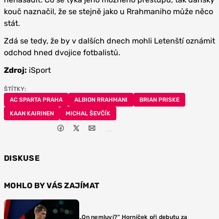
kouč naznačil, že se stejně jako u Rrahmaniho může něco
stát.
Zdá se tedy, že by v dalších dnech mohli Letenští oznámit
odchod hned dvojice fotbalistů.
Zdroj:
iSport
ŠTÍTKY:
AC SPARTA PRAHA
ALBION RRAHMANI
BRIAN PRISKE
KAAN KAIRINEN
MICHAL ŠEVČÍK
DISKUSE
MOHLO BY VÁS ZAJÍMAT
„On nemluví?“ Horníček při debutu za