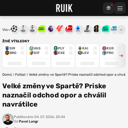
Vše
Liga mistrů
Evropská liga
Konferenční liga
Chance liga
Premier League
La Liga
Bundesliga
Serie A
Ligue 1
Mistrovství světa
Chance Národ
3. ČFL
M
ŽIVÉ VÝSLEDKY
SIR
VAS
PLY
KAI
KUR
BRO
DIF
EXE
LEV
PRO
Domů
Fotbal
Velké změny ve Spartě? Priske naznačil odchod opor a chválil
Velké změny ve Spartě? Priske
naznačil odchod opor a chválil
navrátilce
Publikováno
04. 07. 2026, 20:34
Od
Pavel Langr