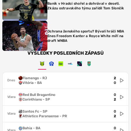
Baník v Hradci shořel a dohrával v deseti.
Zkázu ostravského týmu zařídil Tom Slončík
Ochrana ženského sportu? Bývalí hráči NBA
Enes Freedom Kanter a Royce White míří na
draft WNBA
VÝSLEDKY POSLEDNÍCH ZÁPASŮ
Flamengo - RJ
2
Dnes
Vitória - BA
0
Red Bull Bragantino
0
Včera
Corinthians - SP
2
Santos Fc - SP
0
Včera
Athletico Paranaense - PR
2
Bahia - BA
0
Včera