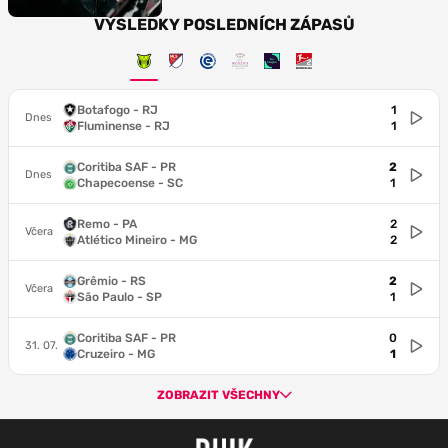
VÝSLEDKY POSLEDNÍCH ZÁPASŮ
Botafogo - RJ
1
Dnes
Fluminense - RJ
1
Coritiba SAF - PR
2
Dnes
Chapecoense - SC
1
Remo - PA
2
Včera
Atlético Mineiro - MG
2
Grêmio - RS
2
Včera
São Paulo - SP
1
Coritiba SAF - PR
0
31. 07.
Cruzeiro - MG
1
ZOBRAZIT VŠECHNY