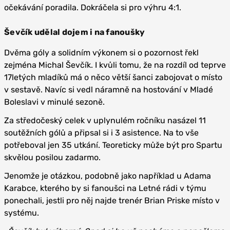
očekávání poradila. Dokráčela si pro výhru 4:1.
Ševčík udělal dojem i na fanoušky
Dvěma góly a solidním výkonem si o pozornost řekl
zejména Michal Ševčík. I kvůli tomu, že na rozdíl od teprve
17letých mladíků má o něco větší šanci zabojovat o místo
v sestavě. Navíc si vedl náramně na hostování v Mladé
Boleslavi v minulé sezoně.
Za středočeský celek v uplynulém ročníku nasázel 11
soutěžních gólů a připsal si i 3 asistence. Na to vše
potřeboval jen 35 utkání. Teoreticky může být pro Spartu
skvělou posilou zadarmo.
Jenomže je otázkou, podobně jako například u Adama
Karabce, kterého by si fanoušci na Letné rádi v týmu
ponechali, jestli pro něj najde trenér Brian Priske místo v
systému.