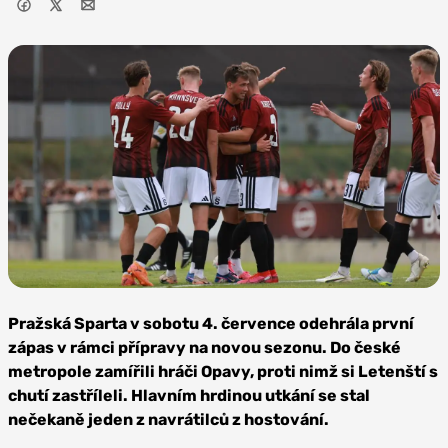
Foto: AC
Sparta Praha
Pražská Sparta v sobotu 4. července odehrála první
zápas v rámci přípravy na novou sezonu. Do české
metropole zamířili hráči Opavy, proti nimž si Letenští s
chutí zastříleli. Hlavním hrdinou utkání se stal
nečekaně jeden z navrátilců z hostování.