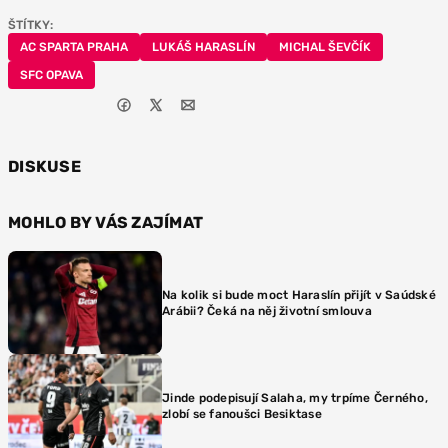
ŠTÍTKY:
AC SPARTA PRAHA
LUKÁŠ HARASLÍN
MICHAL ŠEVČÍK
SFC OPAVA
DISKUSE
MOHLO BY VÁS ZAJÍMAT
Na kolik si bude moct Haraslín přijít v Saúdské
Arábii? Čeká na něj životní smlouva
Jinde podepisují Salaha, my trpíme Černého,
zlobí se fanoušci Besiktase