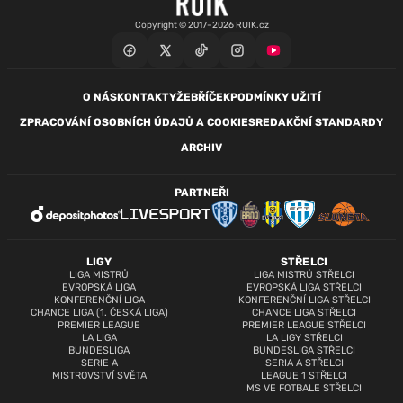
Copyright © 2017–2026 RUIK.cz
O NÁS
KONTAKTY
ŽEBŘÍČEK
PODMÍNKY UŽITÍ
ZPRACOVÁNÍ OSOBNÍCH ÚDAJŮ A COOKIES
REDAKČNÍ STANDARDY
ARCHIV
PARTNEŘI
LIGY
STŘELCI
LIGA MISTRŮ
LIGA MISTRŮ STŘELCI
EVROPSKÁ LIGA
EVROPSKÁ LIGA STŘELCI
KONFERENČNÍ LIGA
KONFERENČNÍ LIGA STŘELCI
CHANCE LIGA (1. ČESKÁ LIGA)
CHANCE LIGA STŘELCI
PREMIER LEAGUE
PREMIER LEAGUE STŘELCI
LA LIGA
LA LIGY STŘELCI
BUNDESLIGA
BUNDESLIGA STŘELCI
SERIE A
SERIA A STŘELCI
MISTROVSTVÍ SVĚTA
LEAGUE 1 STŘELCI
MS VE FOTBALE STŘELCI