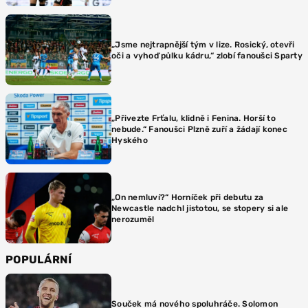
„Jsme nejtrapnější tým v lize. Rosický, otevři
oči a vyhoď půlku kádru,“ zlobí fanoušci Sparty
„Přivezte Frťalu, klidně i Fenina. Horší to
nebude.“ Fanoušci Plzně zuří a žádají konec
Hyského
„On nemluví?“ Horníček při debutu za
Newcastle nadchl jistotou, se stopery si ale
nerozuměl
POPULÁRNÍ
Souček má nového spoluhráče. Solomon