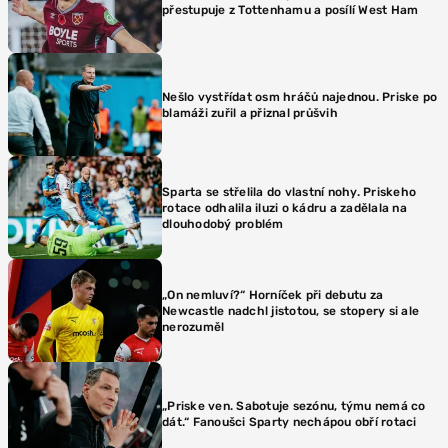
přestupuje z Tottenhamu a posílí West Ham
Nešlo vystřídat osm hráčů najednou. Priske po
blamáži zuřil a přiznal průšvih
Sparta se střelila do vlastní nohy. Priskeho
rotace odhalila iluzi o kádru a zadělala na
dlouhodobý problém
„On nemluví?“ Horníček při debutu za
Newcastle nadchl jistotou, se stopery si ale
nerozuměl
„Priske ven. Sabotuje sezónu, týmu nemá co
dát.“ Fanoušci Sparty nechápou obří rotaci