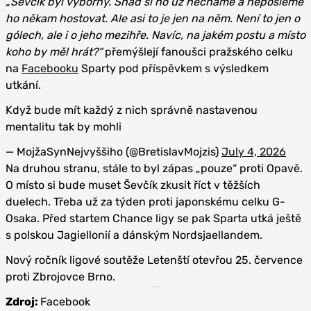
„Ševčík byl výborný. Snad si ho už necháme a nepošleme
ho někam hostovat. Ale asi to je jen na něm. Není to jen o
gólech, ale i o jeho mezihře. Navíc, na jakém postu a místo
koho by měl hrát?“
přemýšlejí fanoušci pražského celku
na
Facebooku
Sparty pod příspěvkem s výsledkem
utkání.
Když bude mít každý z nich správně nastavenou
mentalitu tak by mohli
— MojžaSynNejvyššiho (@BretislavMojzis)
July 4, 2026
Na druhou stranu, stále to byl zápas „pouze“ proti Opavě.
O místo si bude muset Ševčík zkusit říct v těžších
duelech. Třeba už za týden proti japonskému celku G-
Osaka. Před startem Chance ligy se pak Sparta utká ještě
s polskou Jagiellonií a dánským Nordsjaellandem.
Nový ročník ligové soutěže Letenští otevřou 25. července
proti Zbrojovce Brno.
Zdroj:
Facebook