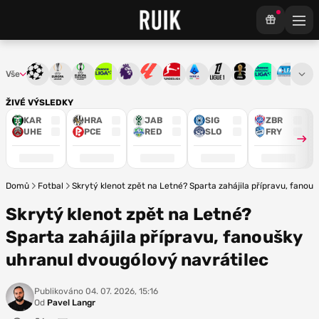
Vše
Liga mistrů
Evropská liga
Konferenční liga
Chance liga
Premier League
La Liga
Bundesliga
Serie A
Ligue 1
Mistrovství světa
Chance Národ
3. ČFL
M
ŽIVÉ VÝSLEDKY
KAR
HRA
JAB
SIG
ZBR
UHE
PCE
RED
SLO
FRY
Domů
Fotbal
Skrytý klenot zpět na Letné? Sparta zahájila přípravu, fanou
Skrytý klenot zpět na Letné?
Sparta zahájila přípravu, fanoušky
uhranul dvougólový navrátilec
Publikováno
04. 07. 2026, 15:16
Od
Pavel Langr