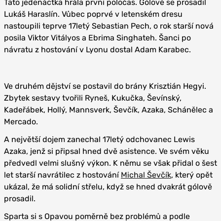
Tato jedenáctka hrála první poločas. Gólově se prosadil
Lukáš Haraslín. Vůbec poprvé v letenském dresu
nastoupili teprve 17letý Sebastian Pech, o rok starší nová
posila Viktor Vitályos a Ebrima Singhateh. Šanci po
návratu z hostování v Lyonu dostal Adam Karabec.
Ve druhém dějství se postavil do brány Krisztián Hegyi.
Zbytek sestavy tvořili Ryneš, Kukučka, Ševínský,
Kadeřábek, Hollý, Mannsverk, Ševčík, Azaka, Schánělec a
Mercado.
A největší dojem zanechal 17letý odchovanec Lewis
Azaka, jenž si připsal hned dvě asistence. Ve svém věku
předvedl velmi slušný výkon. K němu se však přidal o šest
let starší navrátilec z hostování
Michal Ševčík
, který opět
ukázal, že má solidní střelu, když se hned dvakrát gólově
prosadil.
Sparta si s Opavou poměrně bez problémů a podle