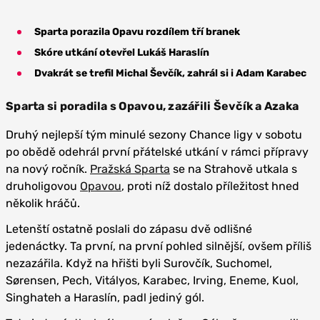
Sparta porazila Opavu rozdílem tří branek
Skóre utkání otevřel Lukáš Haraslín
Dvakrát se trefil Michal Ševčík, zahrál si i Adam Karabec
Sparta si poradila s Opavou, zazářili Ševčík a Azaka
Druhý nejlepší tým minulé sezony Chance ligy v sobotu
po obědě odehrál první přátelské utkání v rámci přípravy
na nový ročník.
Pražská Sparta
se na Strahově utkala s
druholigovou
Opavou
, proti níž dostalo příležitost hned
několik hráčů.
Letenští ostatně poslali do zápasu dvě odlišné
jedenáctky. Ta první, na první pohled silnější, ovšem příliš
nezazářila. Když na hřišti byli Surovčík, Suchomel,
Sørensen, Pech, Vitályos, Karabec, Irving, Eneme, Kuol,
Singhateh a Haraslín, padl jediný gól.