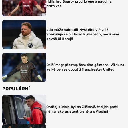
řídila hru Sparty proti Lyonu a nadchla
příznivce
Kdo může nahradit Hyského v Plzni?
Spekuluje se o čtyřech jménech, mezi nimi
Kováč či Horejš
Další megapřestup českého gólmana! Vítek za
velké peníze opouští Manchester United
POPULÁRNÍ
Ondřej Kúdela byl na Žižkově, teď jde proti
němu jako asistent trenéra s Vlašimí