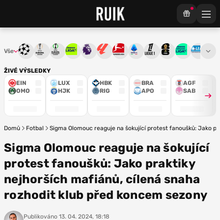
Vše
Liga mistrů
Evropská liga
Konferenční liga
Chance liga
Premier League
La Liga
Bundesliga
Serie A
Ligue 1
Mistrovství světa
Chance Národ
3. ČFL
M
ŽIVÉ VÝSLEDKY
EIN
LUX
HBK
BRA
AGF
OMO
HJK
RIG
APO
SAB
Domů
Fotbal
Sigma Olomouc reaguje na šokující protest fanoušků: Jako pr
Sigma Olomouc reaguje na šokující
protest fanoušků: Jako praktiky
nejhorších mafiánů, cílená snaha
rozhodit klub před koncem sezony
Publikováno
13. 04. 2024, 18:18