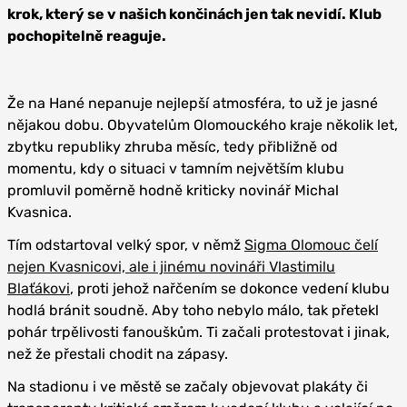
krok, který se v našich končinách jen tak nevidí. Klub
pochopitelně reaguje.
Že na Hané nepanuje nejlepší atmosféra, to už je jasné
nějakou dobu. Obyvatelům Olomouckého kraje několik let,
zbytku republiky zhruba měsíc, tedy přibližně od
momentu, kdy o situaci v tamním největším klubu
promluvil poměrně hodně kriticky novinář Michal
Kvasnica.
Tím odstartoval velký spor, v němž
Sigma Olomouc čelí
nejen Kvasnicovi, ale i jinému novináři Vlastimilu
Blaťákovi
, proti jehož nařčením se dokonce vedení klubu
hodlá bránit soudně. Aby toho nebylo málo, tak přetekl
pohár trpělivosti fanouškům. Ti začali protestovat i jinak,
než že přestali chodit na zápasy.
Na stadionu i ve městě se začaly objevovat plakáty či