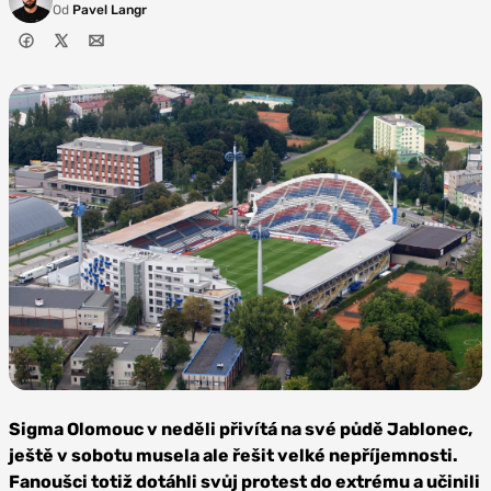
Od
Pavel Langr
Zdroj: SK
Sigma
Sigma Olomouc v neděli přivítá na své půdě Jablonec,
Olomouc
ještě v sobotu musela ale řešit velké nepříjemnosti.
Fanoušci totiž dotáhli svůj protest do extrému a učinili