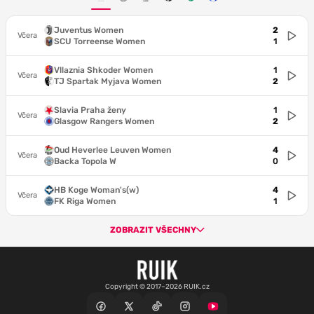
Juventus Women
2
Včera
SCU Torreense Women
1
Vllaznia Shkoder Women
1
Včera
TJ Spartak Myjava Women
2
Slavia Praha ženy
1
Včera
Glasgow Rangers Women
2
Oud Heverlee Leuven Women
4
Včera
Backa Topola W
0
HB Koge Woman's(w)
4
Včera
FK Riga Women
1
ZOBRAZIT VŠECHNY
Copyright © 2017–2026 RUIK.cz