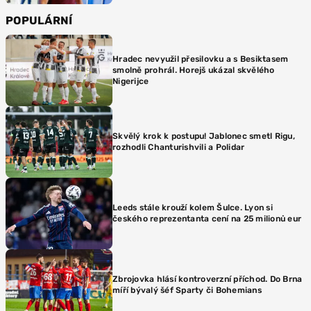
POPULÁRNÍ
Hradec nevyužil přesilovku a s Besiktasem
smolně prohrál. Horejš ukázal skvělého
Nigerijce
Skvělý krok k postupu! Jablonec smetl Rigu,
rozhodli Chanturishvili a Polidar
Leeds stále krouží kolem Šulce. Lyon si
českého reprezentanta cení na 25 milionů eur
Zbrojovka hlásí kontroverzní příchod. Do Brna
míří bývalý šéf Sparty či Bohemians