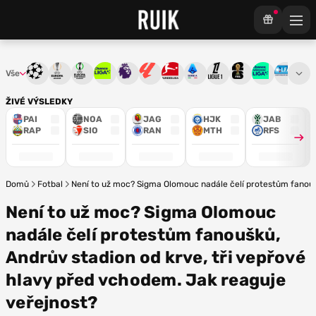
Vše
Liga mistrů
Evropská liga
Konferenční liga
Chance liga
Premier League
La Liga
Bundesliga
Serie A
Ligue 1
Mistrovství světa
Chance Národ
3. ČFL
M
ŽIVÉ VÝSLEDKY
PAI
NOA
JAG
HJK
JAB
RAP
SIO
RAN
MTH
RFS
Domů
Fotbal
Není to už moc? Sigma Olomouc nadále čelí protestům fanouš
Není to už moc? Sigma Olomouc
nadále čelí protestům fanoušků,
Andrův stadion od krve, tři vepřové
hlavy před vchodem. Jak reaguje
veřejnost?