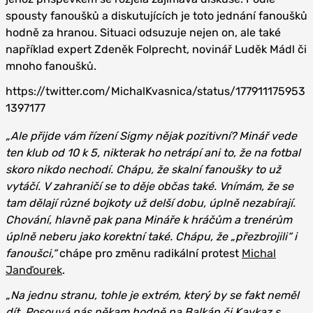
spousty fanoušků a diskutujících je toto jednání fanoušků
hodně za hranou. Situaci odsuzuje nejen on, ale také
například expert Zdeněk Folprecht, novinář Luděk Mádl či
mnoho fanoušků.
https://twitter.com/MichalKvasnica/status/177911175953
1397177
„Ale přijde vám řízení Sigmy nějak pozitivní? Minář vede
ten klub od 10 k 5, nikterak ho netrápí ani to, že na fotbal
skoro nikdo nechodí. Chápu, že skalní fanoušky to už
vytáčí. V zahraničí se to děje občas také. Vnímám, že se
tam dělají různé bojkoty už delší dobu, úplně nezabírají.
Chování, hlavně pak pana Mináře k hráčům a trenérům
úplně neberu jako korektní také. Chápu, že „přezbrojili“ i
fanoušci,“
chápe pro změnu radikální protest
Michal
Janďourek
.
„Na jednu stranu, tohle je extrém, který by se fakt neměl
dít. Posouvá nás někam hodně na Balkán či Kavkaz s