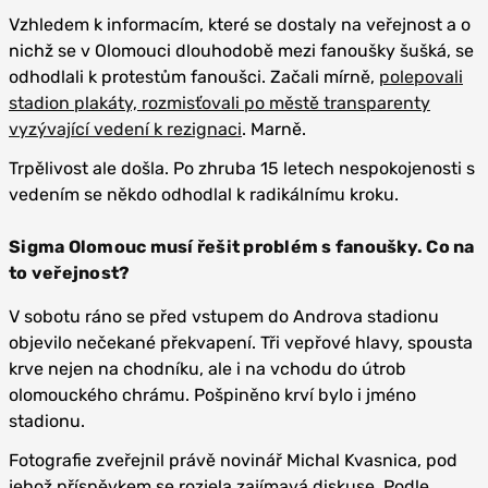
Vzhledem k informacím, které se dostaly na veřejnost a o
nichž se v Olomouci dlouhodobě mezi fanoušky šušká, se
odhodlali k protestům fanoušci. Začali mírně,
polepovali
stadion plakáty, rozmisťovali po městě transparenty
vyzývající vedení k rezignaci
. Marně.
Trpělivost ale došla. Po zhruba 15 letech nespokojenosti s
vedením se někdo odhodlal k radikálnímu kroku.
Sigma Olomouc musí řešit problém s fanoušky. Co na
to veřejnost?
V sobotu ráno se před vstupem do Androva stadionu
objevilo nečekané překvapení. Tři vepřové hlavy, spousta
krve nejen na chodníku, ale i na vchodu do útrob
olomouckého chrámu. Pošpiněno krví bylo i jméno
stadionu.
Fotografie zveřejnil právě novinář Michal Kvasnica, pod
jehož příspěvkem se rozjela zajímavá diskuse. Podle