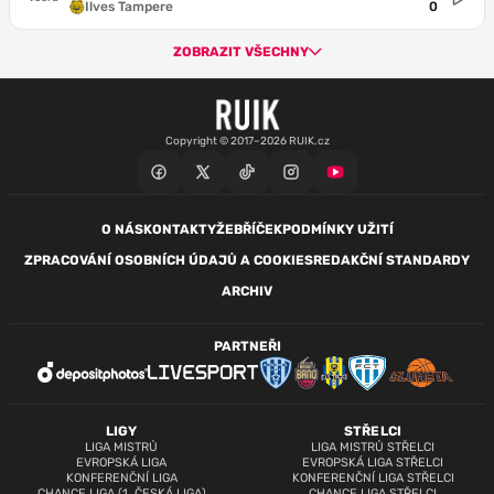
Ilves Tampere
0
ZOBRAZIT VŠECHNY
Copyright © 2017–2026 RUIK.cz
O NÁS
KONTAKTY
ŽEBŘÍČEK
PODMÍNKY UŽITÍ
ZPRACOVÁNÍ OSOBNÍCH ÚDAJŮ A COOKIES
REDAKČNÍ STANDARDY
ARCHIV
PARTNEŘI
LIGY
STŘELCI
LIGA MISTRŮ
LIGA MISTRŮ STŘELCI
EVROPSKÁ LIGA
EVROPSKÁ LIGA STŘELCI
KONFERENČNÍ LIGA
KONFERENČNÍ LIGA STŘELCI
CHANCE LIGA (1. ČESKÁ LIGA)
CHANCE LIGA STŘELCI