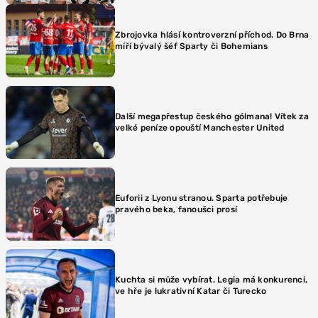
Zbrojovka hlásí kontroverzní příchod. Do Brna
míří bývalý šéf Sparty či Bohemians
Další megapřestup českého gólmana! Vítek za
velké peníze opouští Manchester United
Euforii z Lyonu stranou. Sparta potřebuje
pravého beka, fanoušci prosí
Kuchta si může vybírat. Legia má konkurenci,
ve hře je lukrativní Katar či Turecko