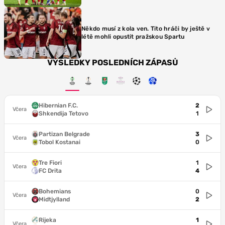
Někdo musí z kola ven. Tito hráči by ještě v
létě mohli opustit pražskou Spartu
VÝSLEDKY POSLEDNÍCH ZÁPASŮ
Hibernian F.C.
2
Včera
Shkendija Tetovo
1
Partizan Belgrade
3
Včera
Tobol Kostanai
0
Tre Fiori
1
Včera
FC Drita
4
Bohemians
0
Včera
Midtjylland
2
Rijeka
1
Včera