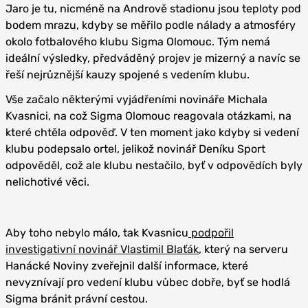
Jaro je tu, nicméně na Andrově stadionu jsou teploty pod
bodem mrazu, kdyby se měřilo podle nálady a atmosféry
okolo fotbalového klubu Sigma Olomouc. Tým nemá
ideální výsledky, předváděný projev je mizerný a navíc se
řeší nejrůznější kauzy spojené s vedením klubu.
Vše začalo některými vyjádřeními novináře Michala
Kvasnici, na což Sigma Olomouc reagovala otázkami, na
které chtěla odpověď. V ten moment jako kdyby si vedení
klubu podepsalo ortel, jelikož novinář Deníku Sport
odpověděl, což ale klubu nestačilo, byť v odpovědích byly
nelichotivé věci.
Aby toho nebylo málo, tak Kvasnicu
podpořil
investigativní novinář Vlastimil Blaťák
, který na serveru
Hanácké Noviny zveřejnil další informace, které
nevyznívají pro vedení klubu vůbec dobře, byť se hodlá
Sigma bránit právní cestou.