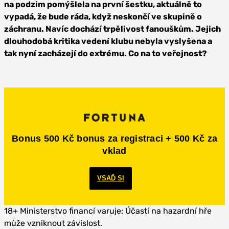
na podzim pomýšlela na první šestku, aktuálně to
vypadá, že bude ráda, když neskončí ve skupině o
záchranu. Navíc dochází trpělivost fanouškům. Jejich
dlouhodobá kritika vedení klubu nebyla vyslyšena a
tak nyní zacházejí do extrému. Co na to veřejnost?
Bonus 500 Kč bonus za registraci + 500 Kč za
vklad
VSAĎ SI
18+ Ministerstvo financí varuje: Účastí na hazardní hře
může vzniknout závislost.