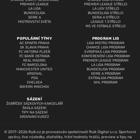
PREMIER LEAGUE
PREMIER LEAGUE STŘELCI
LA LIGA
LA LIGY STŘELCI
BUNDESLIGA
BUNDESLIGA STŘELCI
SERIE A
SERIA A STŘELCI
MISTROVSTVÍ SVĚTA
LEAGUE 1 STŘELCI
MS VE FOTBALE STŘELCI
POPULÁRNÍ TÝMY
PROGRAM LIG
AC SPARTA PRAHA
LIGA MISTRŮ PROGRAM
SK SLAVIA PRAHA
CHANCE LIGA PROGRAM
FC VIKTORIA PLZEŇ
EVROPSKÁ LIGA PROGRAM
FC BANÍK OSTRAVA
KONFERENČNÍ LIGA PROGRAM
REAL MADRID
PREMIER LEAGUE PROGRAM
FC BARCELONA
LA LIGA PROGRAM
MANCHESTER UNITED
BUNDESLIGA PROGRAM
ARSENAL
SERIE A PROGRAM
PSG
EXTRALIGA PROGRAM
CHELSEA
NHL PROGRAM
BAYERN MNICHOV
SÁZENÍ
ŽEBŘÍČEK SÁZKOVÝCH KANCELÁŘÍ
ŠKOLA SÁZENÍ
TIPY NA SÁZENÍ
SROVNÁNÍ KURZŮ
© 2017–2026 Ruik.cz je provozován společností Ruik Digital s.r.o. Sportovní
zprávy, live výsledky, statistiky, tržní hodnoty hráčů, preview a tipy na