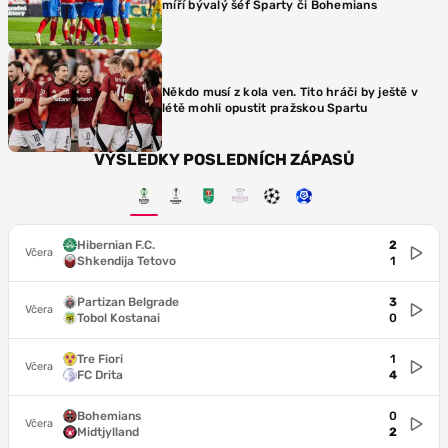
míří bývalý šéf Sparty či Bohemians
Někdo musí z kola ven. Tito hráči by ještě v
létě mohli opustit pražskou Spartu
VÝSLEDKY POSLEDNÍCH ZÁPASŮ
Hibernian F.C.
2
Včera
Shkendija Tetovo
1
Partizan Belgrade
3
Včera
Tobol Kostanai
0
Tre Fiori
1
Včera
FC Drita
4
Bohemians
0
Včera
Midtjylland
2