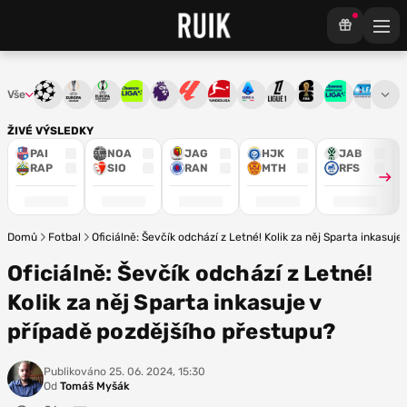
Vše
Liga mistrů
Evropská liga
Konferenční liga
Chance liga
Premier League
La Liga
Bundesliga
Serie A
Ligue 1
Mistrovství světa
Chance Národ
3. ČFL
M
ŽIVÉ VÝSLEDKY
PAI
NOA
JAG
HJK
JAB
RAP
SIO
RAN
MTH
RFS
Domů
Fotbal
Oficiálně: Ševčík odchází z Letné! Kolik za něj Sparta inkasuj
Oficiálně: Ševčík odchází z Letné!
Kolik za něj Sparta inkasuje v
případě pozdějšího přestupu?
Publikováno
25. 06. 2024, 15:30
Od
Tomáš Myšák