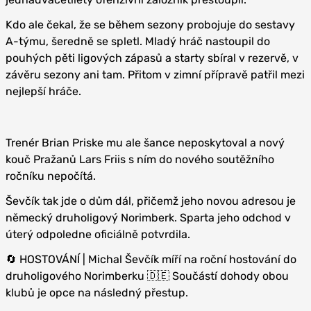
Kdo ale čekal, že se během sezony probojuje do sestavy
A-týmu, šeredně se spletl. Mladý hráč nastoupil do
pouhých pěti ligových zápasů a starty sbíral v rezervě, v
závěru sezony ani tam. Přitom v zimní přípravě patřil mezi
nejlepší hráče.
Trenér Brian Priske mu ale šance neposkytoval a nový
kouč Pražanů Lars Friis s ním do nového soutěžního
ročníku nepočítá.
Ševčík tak jde o dům dál, přičemž jeho novou adresou je
německý druholigový Norimberk. Sparta jeho odchod v
úterý odpoledne oficiálně potvrdila.
🔄 HOSTOVÁNÍ | Michal Ševčík míří na roční hostování do
druholigového Norimberku 🇩🇪 Součástí dohody obou
klubů je opce na následný přestup.