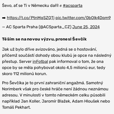
Ševo, ať se Ti v Německu daří! ✊
#acsparta
➡️
https://t.co/PtnMqSZQTj
pic.twitter.com/0bOlk4Dqm9
— AC Sparta Praha (@ACSparta_CZ)
June 25, 2024
Těším se na novou výzvu, pronesl Ševčík
Jak už bylo dříve avizováno, jedná se o hostování,
přičemž součástí dohody obou klubů je opce na následný
přestup. Server
inFotbal
pak informoval o tom, že ona
opce by se měla pohybovat okolo 4,5 milionů eur, tedy
skoro 112 milionů korun.
Pro Ševčíka je to první zahraniční angažmá. Samotný
Norimberk však pro české hráče není žádnou neznámou
adresou. V minulosti v tomto německém celku působili
například Jan Koller, Jaromír Blažek, Adam Hloušek nebo
Tomáš Pekhart.