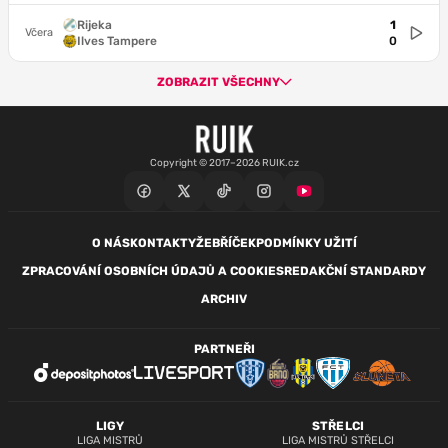
Rijeka
1
Včera
Ilves Tampere
0
ZOBRAZIT VŠECHNY
Copyright © 2017–2026 RUIK.cz
O NÁS
KONTAKTY
ŽEBŘÍČEK
PODMÍNKY UŽITÍ
ZPRACOVÁNÍ OSOBNÍCH ÚDAJŮ A COOKIES
REDAKČNÍ STANDARDY
ARCHIV
PARTNEŘI
LIGY
STŘELCI
LIGA MISTRŮ
LIGA MISTRŮ STŘELCI