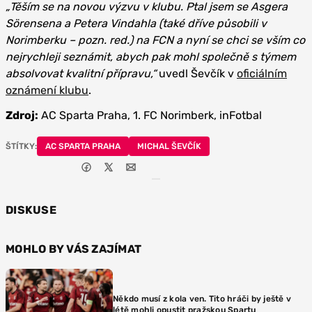
„Těším se na novou výzvu v klubu. Ptal jsem se Asgera
Sörensena a Petera Vindahla (také dříve působili v
Norimberku – pozn. red.) na FCN a nyní se chci se vším co
nejrychleji seznámit, abych pak mohl společně s týmem
absolvovat kvalitní přípravu,“
uvedl Ševčík v
oficiálním
oznámení klubu
.
Zdroj:
AC Sparta Praha, 1. FC Norimberk, inFotbal
ŠTÍTKY:
AC SPARTA PRAHA
MICHAL ŠEVČÍK
DISKUSE
MOHLO BY VÁS ZAJÍMAT
Někdo musí z kola ven. Tito hráči by ještě v
létě mohli opustit pražskou Spartu