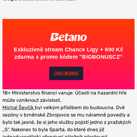
Exkluzivně stream Chance Ligy + 600 Kč
zdarma s promo kódem "BIGBONUSCZ"
CHCI BONUS
18+ Ministerstvo financí varuje: Účastí na hazardní hře
může vzniknout závislost.
Michal Ševčík
byl velkým příslibem do budoucna. Dvě
sezóny v brněnské Zbrojovce se mu náramně povedly a
bylo tak jasné, že si jeho služby pojistí jedno z pražských
„S“. Nakonec to byla Sparta, do které dnes již
jednadvacetiletý ofenzivní záložník přestoupil.