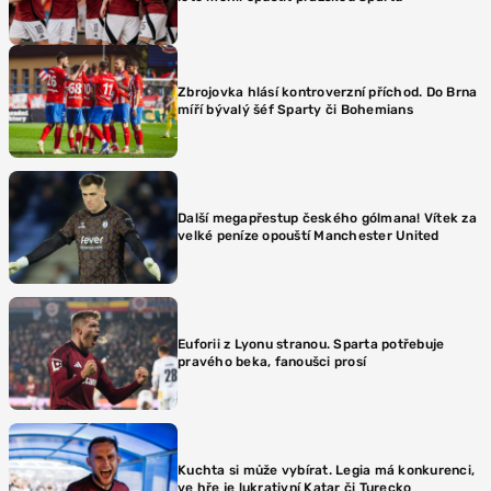
Zbrojovka hlásí kontroverzní příchod. Do Brna
míří bývalý šéf Sparty či Bohemians
Další megapřestup českého gólmana! Vítek za
velké peníze opouští Manchester United
Euforii z Lyonu stranou. Sparta potřebuje
pravého beka, fanoušci prosí
Kuchta si může vybírat. Legia má konkurenci,
ve hře je lukrativní Katar či Turecko