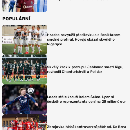
POPULÁRNÍ
Hradec nevyužil přesilovku a s Besiktasem
smolně prohrál. Horejš ukázal skvělého
Nigerijce
Skvělý krok k postupu! Jablonec smetl Rigu,
rozhodli Chanturishvili a Polidar
Leeds stále krouží kolem Šulce. Lyon si
českého reprezentanta cení na 25 milionů eur
Zbrojovka hlásí kontroverzní příchod. Do Brna