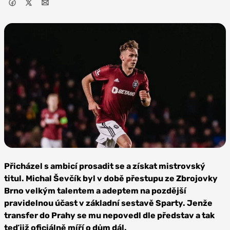
Foto: AC
Sparta Praha
Přicházel s ambicí prosadit se a získat mistrovský
titul. Michal Ševčík byl v době přestupu ze Zbrojovky
Brno velkým talentem a adeptem na pozdější
pravidelnou účast v základní sestavě Sparty. Jenže
transfer do Prahy se mu nepovedl dle představ a tak
teď již oficiálně míří o dům dál.