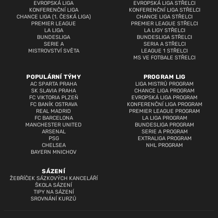
EVROPSKÁ LIGA
EVROPSKÁ LIGA STŘELCI
KONFERENČNÍ LIGA
KONFERENČNÍ LIGA STŘELCI
CHANCE LIGA (1. ČESKÁ LIGA)
CHANCE LIGA STŘELCI
PREMIER LEAGUE
PREMIER LEAGUE STŘELCI
LA LIGA
LA LIGY STŘELCI
BUNDESLIGA
BUNDESLIGA STŘELCI
SERIE A
SERIA A STŘELCI
MISTROVSTVÍ SVĚTA
LEAGUE 1 STŘELCI
MS VE FOTBALE STŘELCI
POPULÁRNÍ TÝMY
PROGRAM LIG
AC SPARTA PRAHA
LIGA MISTRŮ PROGRAM
SK SLAVIA PRAHA
CHANCE LIGA PROGRAM
FC VIKTORIA PLZEŇ
EVROPSKÁ LIGA PROGRAM
FC BANÍK OSTRAVA
KONFERENČNÍ LIGA PROGRAM
REAL MADRID
PREMIER LEAGUE PROGRAM
FC BARCELONA
LA LIGA PROGRAM
MANCHESTER UNITED
BUNDESLIGA PROGRAM
ARSENAL
SERIE A PROGRAM
PSG
EXTRALIGA PROGRAM
CHELSEA
NHL PROGRAM
BAYERN MNICHOV
SÁZENÍ
ŽEBŘÍČEK SÁZKOVÝCH KANCELÁŘÍ
ŠKOLA SÁZENÍ
TIPY NA SÁZENÍ
SROVNÁNÍ KURZŮ