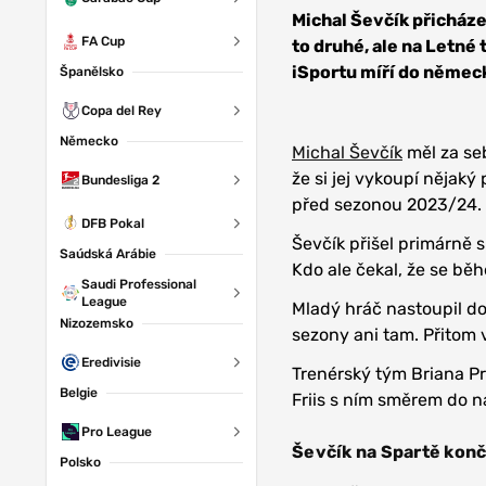
Sparta Praha
Michal Ševčík přicházel
FA Cup
to druhé, ale na Letné
iSportu míří do něme
Španělsko
Copa del Rey
Německo
Michal Ševčík
měl za se
že si jej vykoupí nějaký
Bundesliga 2
před sezonou 2023/24.
DFB Pokal
Ševčík přišel primárně
Saúdská Arábie
Kdo ale čekal, že se bě
Saudi Professional
League
Mladý hráč nastoupil do
Nizozemsko
sezony ani tam. Přitom v
Eredivisie
Trenérský tým Briana Pr
Belgie
Friis s ním směrem do n
Pro League
Ševčík na Spartě konč
Polsko