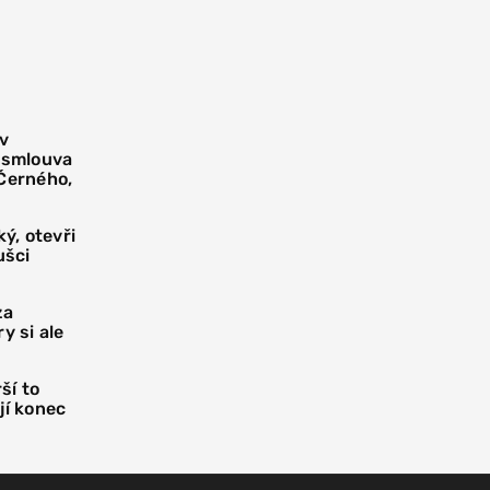
 v
í smlouva
 Černého,
ý, otevři
ušci
za
y si ale
ší to
jí konec