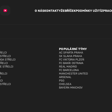
O NÁS
KONTAKTY
ŽEBŘÍČEK
PODMÍNKY UŽITÍ
ZPRAC
POPULÁRNÍ TÝMY
ŘELCI
AC SPARTA PRAHA
 STŘELCI
SK SLAVIA PRAHA
IGA STŘELCI
FC VIKTORIA PLZEŇ
TŘELCI
FC BANÍK OSTRAVA
E STŘELCI
REAL MADRID
FC BARCELONA
ŘELCI
MANCHESTER UNITED
I
ARSENAL
CI
PSG
 STŘELCI
CHELSEA
BAYERN MNICHOV