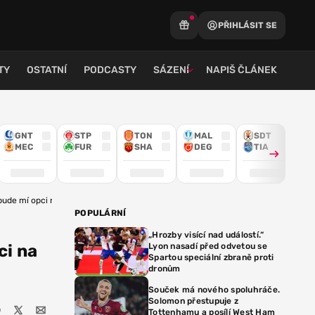
PŘIHLÁSIT SE
TY
OSTATNÍ
PODCASTY
SÁZENÍ
NAPIŠ ČLÁNEK
GNT
STP
TON
MAL
SDT
MEC
FUR
SHA
DEG
TIA
bude mí opci na přestup
POPULÁRNÍ
„Hrozby visící nad událostí.“
ci na
Lyon nasadí před odvetou se
Spartou speciální zbraně proti
dronům
Souček má nového spoluhráče.
Solomon přestupuje z
Tottenhamu a posílí West Ham