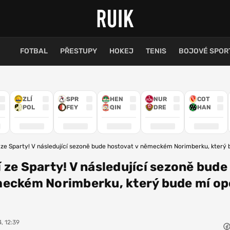
FOTBAL
PŘESTUPY
HOKEJ
TENIS
BOJOVÉ SPOR
ZLÍ
SPR
HEN
NUR
COT
POL
FEY
QIN
DRE
HAN
 ze Sparty! V následující sezoně bude hostovat v německém Norimberku, který 
 ze Sparty! V následující sezoně bude
meckém Norimberku, který bude mí op
, 12:39