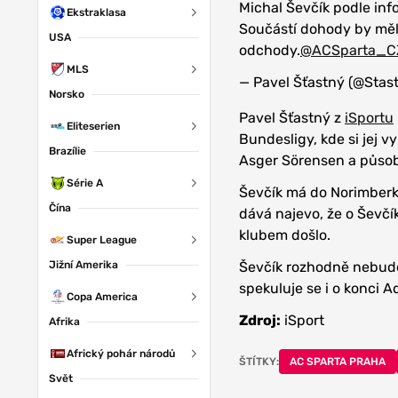
Michal Ševčík podle in
Ekstraklasa
Součástí dohody by měla
USA
odchody.
@ACSparta_C
MLS
— Pavel Šťastný (@Stas
Norsko
Pavel Šťastný z
iSportu
Eliteserien
Bundesligy, kde si jej v
Brazílie
Asger Sörensen a působi
Série A
Ševčík má do Norimberku
Čína
dává najevo, že o Ševčí
klubem došlo.
Super League
Jižní Amerika
Ševčík rozhodně nebude
spekuluje se i o konci A
Copa America
Zdroj:
iSport
Afrika
Africký pohár národů
ŠTÍTKY:
AC SPARTA PRAHA
Svět