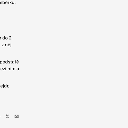
mberku.
o do 2.
 z něj
 podstatě
ezi ním a
ejdr,