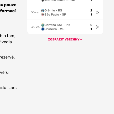
Atlético Mineiro - MG
2
 mu pouze
nformací
Grêmio - RS
2
Včera
São Paulo - SP
1
Coritiba SAF - PR
0
31. 07.
Cruzeiro - MG
1
b o tom,
ZOBRAZIT VŠECHNY
řivedla
rezervě.
ávěru
odu. Lars