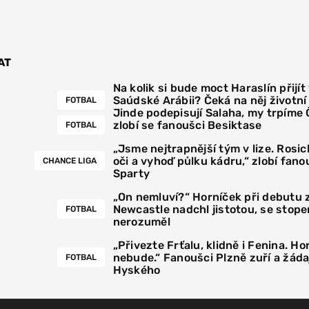
AT
Na kolik si bude moct Haraslín přijít
Saúdské Arábii? Čeká na něj životn
FOTBAL
Jinde podepisují Salaha, my trpíme
zlobí se fanoušci Besiktase
FOTBAL
„Jsme nejtrapnější tým v lize. Rosick
oči a vyhoď půlku kádru,“ zlobí fano
CHANCE LIGA
Sparty
„On nemluví?“ Horníček při debutu 
Newcastle nadchl jistotou, se stoper
FOTBAL
nerozuměl
„Přivezte Frťalu, klidně i Fenina. Hor
nebude.“ Fanoušci Plzně zuří a žáda
FOTBAL
Hyského