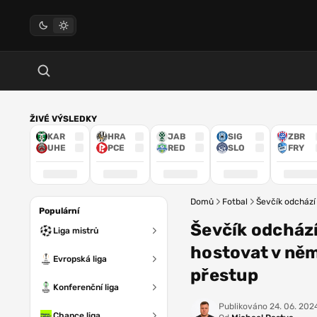
ŽIVÉ VÝSLEDKY
KAR
HRA
JAB
SIG
ZBR
UHE
PCE
RED
SLO
FRY
Domů
Fotbal
Ševčík odchází
Populární
Ševčík odchází
Liga mistrů
hostovat v ně
Evropská liga
přestup
Konferenční liga
Publikováno
24. 06. 2024
Chance liga