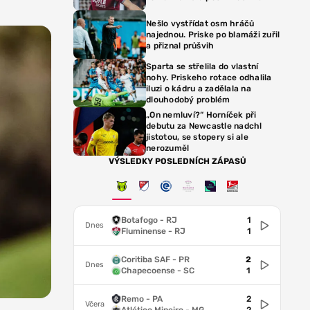
Nešlo vystřídat osm hráčů
najednou. Priske po blamáži zuřil
a přiznal průšvih
Sparta se střelila do vlastní
nohy. Priskeho rotace odhalila
iluzi o kádru a zadělala na
dlouhodobý problém
„On nemluví?“ Horníček při
debutu za Newcastle nadchl
jistotou, se stopery si ale
nerozuměl
VÝSLEDKY POSLEDNÍCH ZÁPASŮ
Botafogo - RJ
1
Dnes
Fluminense - RJ
1
Coritiba SAF - PR
2
Dnes
Chapecoense - SC
1
Remo - PA
2
Včera