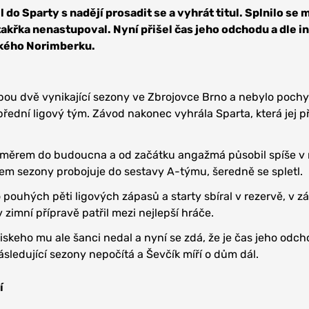
 do Sparty s nadějí prosadit se a vyhrát titul. Splnilo se
 takřka nenastupoval. Nyní přišel čas jeho odchodu a dle i
ckého Norimberku.
bou dvě vynikající sezony ve Zbrojovce Brno a nebylo pochy
 přední ligový tým. Závod nakonec vyhrála Sparta, která jej p
 směrem do budoucna a od začátku angažmá působil spíše v 
hem sezony probojuje do sestavy A-týmu, šeredně se spletl.
 pouhých pěti ligových zápasů a starty sbíral v rezervě, v z
 zimní přípravě patřil mezi nejlepší hráče.
iskeho mu ale šanci nedal a nyní se zdá, že je čas jeho odch
ásledující sezony nepočítá a Ševčík míří o dům dál.
í