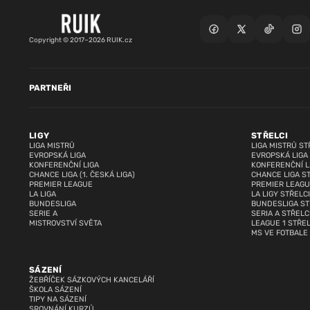
Copyright © 2017–2026 RUIK.cz
PARTNEŘI
LIGY
STŘELCI
LIGA MISTRŮ
LIGA MISTRŮ ST
EVROPSKÁ LIGA
EVROPSKÁ LIGA
KONFERENČNÍ LIGA
KONFERENČNÍ L
CHANCE LIGA (1. ČESKÁ LIGA)
CHANCE LIGA S
PREMIER LEAGUE
PREMIER LEAGU
LA LIGA
LA LIGY STŘELCI
BUNDESLIGA
BUNDESLIGA ST
SERIE A
SERIA A STŘELC
MISTROVSTVÍ SVĚTA
LEAGUE 1 STŘEL
MS VE FOTBALE
SÁZENÍ
ŽEBŘÍČEK SÁZKOVÝCH KANCELÁŘÍ
ŠKOLA SÁZENÍ
TIPY NA SÁZENÍ
SROVNÁNÍ KURZŮ