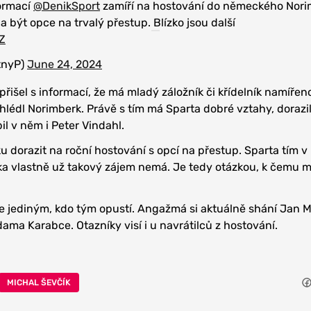
formací
@DenikSport
zamíří na hostování do německého Nori
 být opce na trvalý přestup. Blízko jsou další
Z
tnyP)
June 24, 2024
přišel s informací, že má mladý záložník či křídelník namířen
yhlédl Norimberk. Právě s tím má Sparta dobré vztahy, dorazil
l v něm i Peter Vindahl.
 dorazit na roční hostování s opcí na přestup. Sparta tím v
ka vlastně už takový zájem nemá. Je tedy otázkou, k čemu m
 jediným, kdo tým opustí. Angažmá si aktuálně shání Jan M
dama Karabce. Otazníky visí i u navrátilců z hostování.
MICHAL ŠEVČÍK