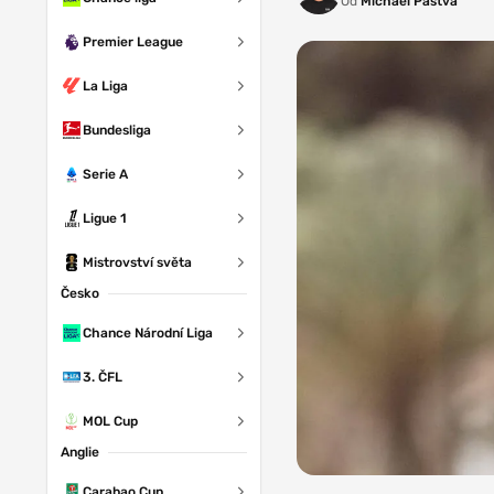
Od
Michael Pastva
Premier League
La Liga
Bundesliga
Serie A
Ligue 1
Mistrovství světa
Česko
Chance Národní Liga
3. ČFL
MOL Cup
Anglie
Foto: AC
Carabao Cup