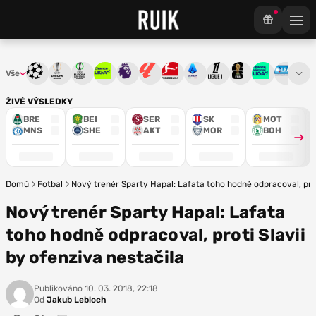
Vše
Liga mistrů
Evropská liga
Konferenční liga
Chance liga
Premier League
La Liga
Bundesliga
Serie A
Ligue 1
Mistrovství světa
Chance Národ
3. ČFL
M
ŽIVÉ VÝSLEDKY
BRE
BEI
SER
SK
MOT
MNS
SHE
AKT
MOR
BOH
Domů
Fotbal
Nový trenér Sparty Hapal: Lafata toho hodně odpracoval, prot
Nový trenér Sparty Hapal: Lafata
toho hodně odpracoval, proti Slavii
by ofenziva nestačila
Publikováno
10. 03. 2018, 22:18
Od
Jakub Lebloch