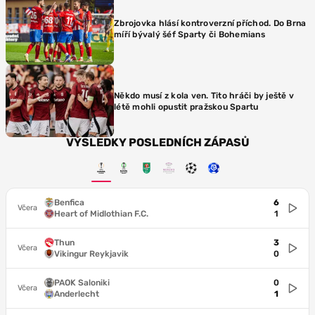
Zbrojovka hlásí kontroverzní příchod. Do Brna
míří bývalý šéf Sparty či Bohemians
Někdo musí z kola ven. Tito hráči by ještě v
létě mohli opustit pražskou Spartu
VÝSLEDKY POSLEDNÍCH ZÁPASŮ
Benfica
6
Včera
Heart of Midlothian F.C.
1
Thun
3
Včera
Vikingur Reykjavik
0
PAOK Saloniki
0
Včera
Anderlecht
1