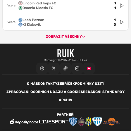
Lincoln Red Imps FC
1
Včera
Omonia Nicosia FC
1
Lech Poznan
1
Včera
KI Klaksvik
0
ZOBRAZIT VŠECHNY
Copyright © 2017–2026 RUIK.cz
O NÁS
KONTAKTY
ŽEBŘÍČEK
PODMÍNKY UŽITÍ
ZPRACOVÁNÍ OSOBNÍCH ÚDAJŮ A COOKIES
REDAKČNÍ STANDARDY
ARCHIV
PARTNEŘI