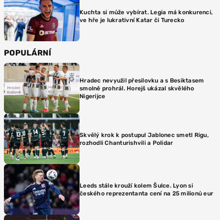
Kuchta si může vybírat. Legia má konkurenci,
ve hře je lukrativní Katar či Turecko
POPULÁRNÍ
Hradec nevyužil přesilovku a s Besiktasem
smolně prohrál. Horejš ukázal skvělého
Nigerijce
Skvělý krok k postupu! Jablonec smetl Rigu,
rozhodli Chanturishvili a Polidar
Leeds stále krouží kolem Šulce. Lyon si
českého reprezentanta cení na 25 milionů eur