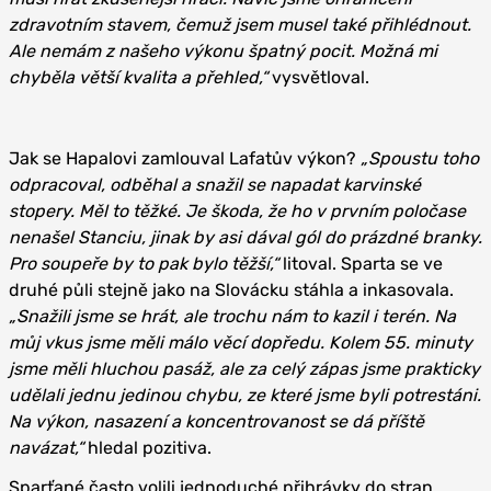
zdravotním stavem, čemuž jsem musel také přihlédnout.
Ale nemám z našeho výkonu špatný pocit. Možná mi
chyběla větší kvalita a přehled,“
vysvětloval.
Jak se Hapalovi zamlouval Lafatův výkon?
„Spoustu toho
odpracoval, odběhal a snažil se napadat karvinské
stopery. Měl to těžké. Je škoda, že ho v prvním poločase
nenašel Stanciu, jinak by asi dával gól do prázdné branky.
Pro soupeře by to pak bylo těžší,“
litoval. Sparta se ve
druhé půli stejně jako na Slovácku stáhla a inkasovala.
„Snažili jsme se hrát, ale trochu nám to kazil i terén. Na
můj vkus jsme měli málo věcí dopředu. Kolem 55. minuty
jsme měli hluchou pasáž, ale za celý zápas jsme prakticky
udělali jednu jedinou chybu, ze které jsme byli potrestáni.
Na výkon, nasazení a koncentrovanost se dá příště
navázat,“
hledal pozitiva.
Sparťané často volili jednoduché přihrávky do stran,