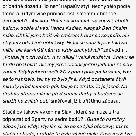
případně dozadu. To není Hapalův styl. Nechybělo podle
trenéra rudým více přímočarosti směrem k brance
domácích?
„Asi ano. Hráči na stranách se snažili, chtěli
balony, dobře si vedl Venca Kadlec. Naopak Ben Chaim
málo. Chtěli jsme hrát víc směrem k brance soupeře, ale
chyběly odvážné přihrávky. Hráči se snažili prostrkávat
míče, ale karvinští nám to vždy zachytávali,“
zdůvodnil.
„Fotbal je o chybách. A ty dělají i velká mužstva. Znovu se
budu opakovat, ale my jsme udělali jednu jedinou za celý
zápas. Kdybychom vedli 2:0 z první půle po té šanci, kdy
se to nabízelo, tak by to bylo jiné. Když dostanete čtyři
minuty před koncem gól, tak je to ztráta. To je jasné. Na
druhou stranu máme před sebou derby a budeme se
snažit ho zvládnout,“
směřoval již k příštímu zápasu.
Stačil by takový výkon na Slavii, která se může zítra
odpoutat od Sparty na sedm bodů?
„Bude to náročný
zápas jako vždy. Myslím si, že co se týká ofenzivy, tak to
stačit nebude, protože to bylo vážné málo. Zase mužstvo