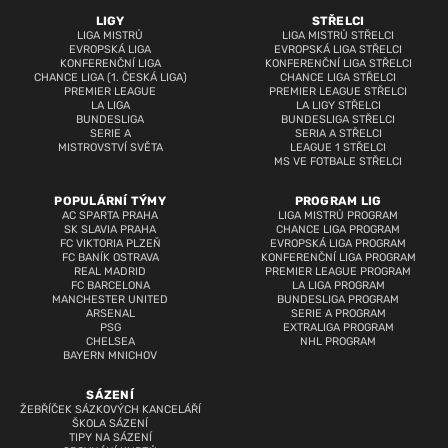
LIGY
STŘELCI
LIGA MISTRŮ
LIGA MISTRŮ STŘELCI
EVROPSKÁ LIGA
EVROPSKÁ LIGA STŘELCI
KONFERENČNÍ LIGA
KONFERENČNÍ LIGA STŘELCI
CHANCE LIGA (1. ČESKÁ LIGA)
CHANCE LIGA STŘELCI
PREMIER LEAGUE
PREMIER LEAGUE STŘELCI
LA LIGA
LA LIGY STŘELCI
BUNDESLIGA
BUNDESLIGA STŘELCI
SERIE A
SERIA A STŘELCI
MISTROVSTVÍ SVĚTA
LEAGUE 1 STŘELCI
MS VE FOTBALE STŘELCI
POPULÁRNÍ TÝMY
PROGRAM LIG
AC SPARTA PRAHA
LIGA MISTRŮ PROGRAM
SK SLAVIA PRAHA
CHANCE LIGA PROGRAM
FC VIKTORIA PLZEŇ
EVROPSKÁ LIGA PROGRAM
FC BANÍK OSTRAVA
KONFERENČNÍ LIGA PROGRAM
REAL MADRID
PREMIER LEAGUE PROGRAM
FC BARCELONA
LA LIGA PROGRAM
MANCHESTER UNITED
BUNDESLIGA PROGRAM
ARSENAL
SERIE A PROGRAM
PSG
EXTRALIGA PROGRAM
CHELSEA
NHL PROGRAM
BAYERN MNICHOV
SÁZENÍ
ŽEBŘÍČEK SÁZKOVÝCH KANCELÁŘÍ
ŠKOLA SÁZENÍ
TIPY NA SÁZENÍ