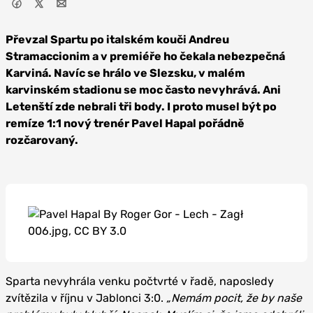
Převzal Spartu po italském kouči Andreu
Stramaccionim a v premiéře ho čekala nebezpečná
Karviná. Navíc se hrálo ve Slezsku, v malém
karvinském stadionu se moc často nevyhrává. Ani
Letenští zde nebrali tři body. I proto musel být po
remíze 1:1 nový trenér Pavel Hapal pořádně
rozčarovaný.
Sparta nevyhrála venku počtvrté v řadě, naposledy
zvítězila v říjnu v Jablonci 3:0.
„Nemám pocit, že by naše