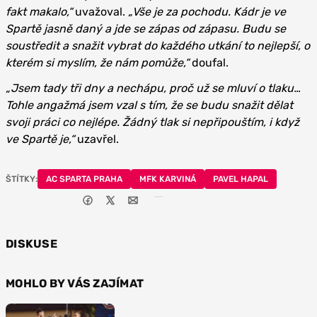
fakt makalo,“
uvažoval.
„Vše je za pochodu. Kádr je ve
Spartě jasně daný a jde se zápas od zápasu. Budu se
soustředit a snažit vybrat do každého utkání to nejlepší, o
kterém si myslím, že nám pomůže,“
doufal.
„Jsem tady tři dny a nechápu, proč už se mluví o tlaku…
Tohle angažmá jsem vzal s tím, že se budu snažit dělat
svoji práci co nejlépe. Žádný tlak si nepřipouštím, i když
ve Spartě je,“
uzavřel.
ŠTÍTKY:
AC SPARTA PRAHA
MFK KARVINÁ
PAVEL HAPAL
DISKUSE
MOHLO BY VÁS ZAJÍMAT