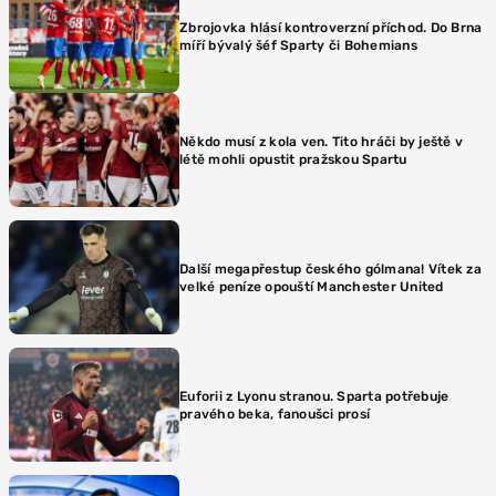
Zbrojovka hlásí kontroverzní příchod. Do Brna
míří bývalý šéf Sparty či Bohemians
Někdo musí z kola ven. Tito hráči by ještě v
létě mohli opustit pražskou Spartu
Další megapřestup českého gólmana! Vítek za
velké peníze opouští Manchester United
Euforii z Lyonu stranou. Sparta potřebuje
pravého beka, fanoušci prosí