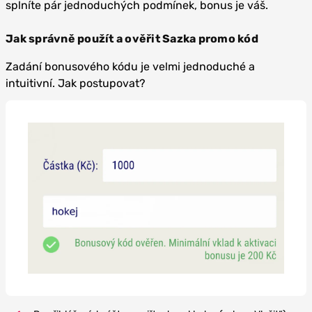
splníte pár jednoduchých podmínek, bonus je váš.
Jak správně použít a ověřit Sazka promo kód
Zadání bonusového kódu je velmi jednoduché a
intuitivní. Jak postupovat?