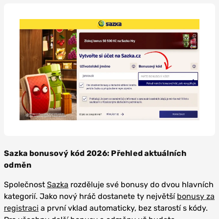
Sazka bonusový kód 2026: Přehled aktuálních
odměn
Společnost
Sazka
rozděluje své bonusy do dvou hlavních
kategorií. Jako nový hráč dostanete ty největší
bonusy za
registraci
a první vklad automaticky, bez starostí s kódy.