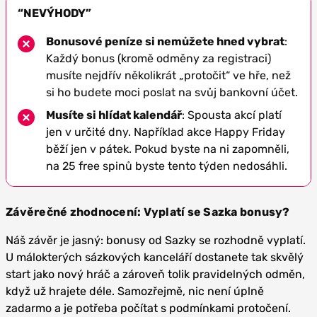
“NEVÝHODY”
Bonusové peníze si nemůžete hned vybrat
:
Každý bonus (kromě odměny za registraci)
musíte nejdřív několikrát „protočit“ ve hře, než
si ho budete moci poslat na svůj bankovní účet.
Musíte si hlídat kalendář
: Spousta akcí platí
jen v určité dny. Například akce Happy Friday
běží jen v pátek. Pokud byste na ni zapomněli,
na 25 free spinů byste tento týden nedosáhli.
Závěrečné zhodnocení: Vyplatí se Sazka bonusy?
Náš závěr je jasný: bonusy od Sazky se rozhodně vyplatí.
U málokterých sázkových kanceláří dostanete tak skvělý
start jako nový hráč a zároveň tolik pravidelných odměn,
když už hrajete déle. Samozřejmě, nic není úplně
zadarmo a je potřeba počítat s podmínkami protočení.