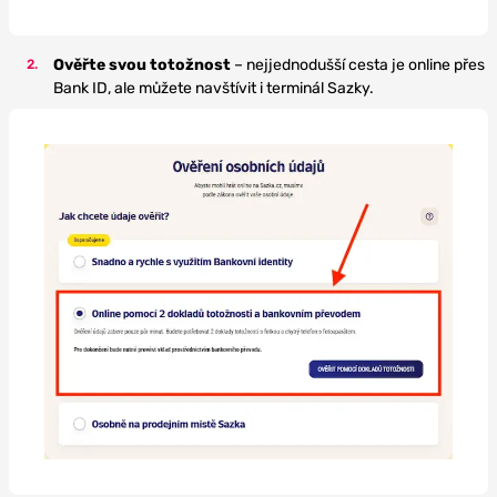
Ověřte svou totožnost
– nejjednodušší cesta je online přes
Bank ID, ale můžete navštívit i terminál Sazky.