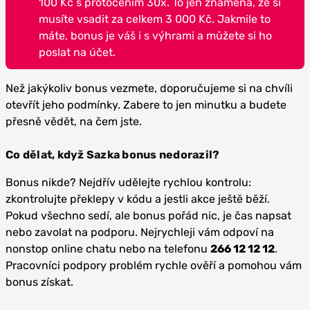
100 Kč s protočením 30x. To jen znamená, že si
musíte vsadit za celkem 3 000 Kč. Jakmile to
máte, bonus je váš i s výhrami a můžete si ho
poslat na účet.
Než jakýkoliv bonus vezmete, doporučujeme si na chvíli
otevřít jeho podmínky. Zabere to jen minutku a budete
přesně vědět, na čem jste.
Co dělat, když Sazka bonus nedorazil?
Bonus nikde? Nejdřív udělejte rychlou kontrolu:
zkontrolujte překlepy v kódu a jestli akce ještě běží.
Pokud všechno sedí, ale bonus pořád nic, je čas napsat
nebo zavolat na podporu. Nejrychleji vám odpoví na
nonstop online chatu nebo na telefonu
266 12 12 12
.
Pracovníci podpory problém rychle ověří a pomohou vám
bonus získat.