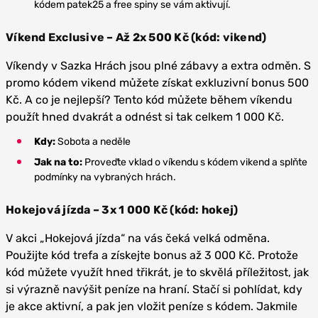
kódem patek25 a free spiny se vám aktivují.
Víkend Exclusive – Až 2x 500 Kč (kód: vikend)
Víkendy v Sazka Hrách jsou plné zábavy a extra odměn. S
promo kódem vikend můžete získat exkluzivní bonus 500
Kč. A co je nejlepší? Tento kód můžete během víkendu
použít hned dvakrát a odnést si tak celkem 1 000 Kč.
Kdy:
Sobota a neděle
Jak na to:
Proveďte vklad o víkendu s kódem vikend a splňte
podmínky na vybraných hrách.
Hokejová jízda – 3x 1 000 Kč (kód: hokej)
V akci „Hokejová jízda“ na vás čeká velká odměna.
Použijte kód trefa a získejte bonus až 3 000 Kč. Protože
kód můžete využít hned třikrát, je to skvělá příležitost, jak
si výrazně navýšit peníze na hraní. Stačí si pohlídat, kdy
je akce aktivní, a pak jen vložit peníze s kódem. Jakmile