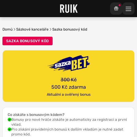
Domů
Sázkové kanceláře
Sazka bonusový kód
SAZKA BONUSOVÝ KÓD
300 Kč
500 Kč zdarma
Aktuální a ověřený bonus
Co získáte s bonusovým kódem?
Bonusy pro nové hráče získáte je automaticky za registraci a první
vklad.
Pro získání pravidelných bonusů k dalším vkladům je nutné zadat
promo kód.