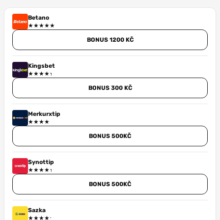
Betano
BONUS 1200 KČ
Kingsbet
BONUS 300 KČ
Merkurxtip
BONUS 500KČ
Synottip
BONUS 500KČ
Sazka