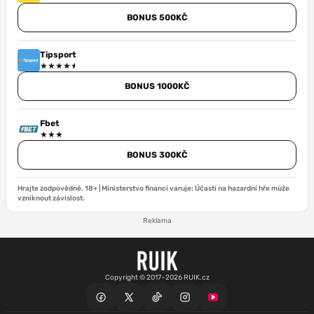
BONUS 500KČ
Tipsport
BONUS 1000KČ
Fbet
BONUS 300KČ
Hrajte zodpovědně. 18+ | Ministerstvo financí varuje: Účastí na hazardní hře může
vzniknout závislost.
Reklama
Copyright © 2017–2026 RUIK.cz