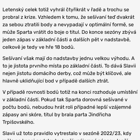
Letenský celek totiž vyhrál čtyřikrát v řadě a trochu se
probral z krize. Vzhledem k tomu, že sešívaní teď dvakrát
za sebou ztratili body a nevypadají v optimální formě, se
může Sparta vrátit do boje o titul. Do konce sezóny zbývá
jeden zápas v základní části a dalších pět v nadstavbě,
celkově je tedy ve hře 18 bodů.
Sešívaní však mají do nadstavby jednu velkou výhodu. A
to je jistota prvního místa po základní části. To dává Slavii
nejen jistotu domácího derby, což může být klíčové, ale
hlavně uklidňující bod v případě dalších ztrát.
V případě rovnosti bodů totiž na konci rozhoduje umístění
v základní části. Pokud tak Sparta dorovná sešívané v
počtu bodů, nebudou hrát roli případné lepší vzájemné
zápasy ani skóre, titul by brala parta Jindřicha
Trpišovského.
Slavii už toto pravidlo vytrestalo v sezóně 2022/23, kdy