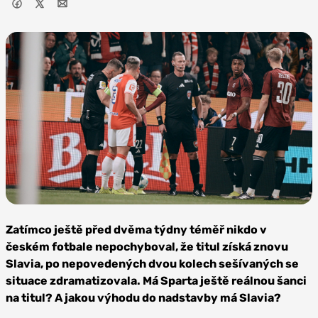
Foto: AC
Sparta Praha
Zatímco ještě před dvěma týdny téměř nikdo v
českém fotbale nepochyboval, že titul získá znovu
Slavia, po nepovedených dvou kolech sešívaných se
situace zdramatizovala. Má Sparta ještě reálnou šanci
na titul? A jakou výhodu do nadstavby má Slavia?