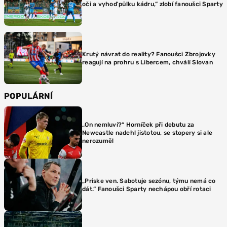
oči a vyhoď půlku kádru,“ zlobí fanoušci Sparty
Krutý návrat do reality? Fanoušci Zbrojovky
reagují na prohru s Libercem, chválí Slovan
POPULÁRNÍ
„On nemluví?“ Horníček při debutu za
Newcastle nadchl jistotou, se stopery si ale
nerozuměl
„Priske ven. Sabotuje sezónu, týmu nemá co
dát.“ Fanoušci Sparty nechápou obří rotaci