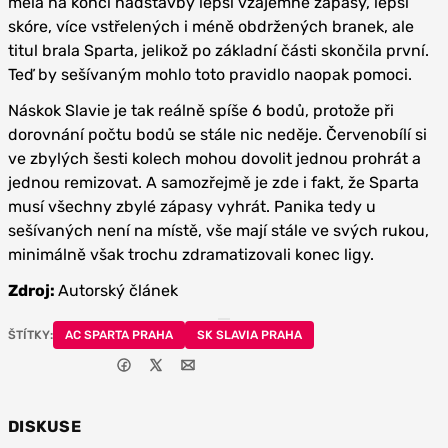
měla na konci nadstavby lepší vzájemné zápasy, lepší
skóre, více vstřelených i méně obdržených branek, ale
titul brala Sparta, jelikož po základní části skončila první.
Teď by sešívaným mohlo toto pravidlo naopak pomoci.
Náskok Slavie je tak reálně spíše 6 bodů, protože při
dorovnání počtu bodů se stále nic neděje. Červenobílí si
ve zbylých šesti kolech mohou dovolit jednou prohrát a
jednou remizovat. A samozřejmě je zde i fakt, že Sparta
musí všechny zbylé zápasy vyhrát. Panika tedy u
sešívaných není na místě, vše mají stále ve svých rukou,
minimálně však trochu zdramatizovali konec ligy.
Zdroj:
Autorský článek
ŠTÍTKY:
AC SPARTA PRAHA
SK SLAVIA PRAHA
DISKUSE