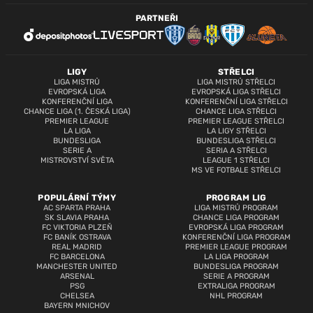
PARTNEŘI
LIGY
STŘELCI
LIGA MISTRŮ
LIGA MISTRŮ STŘELCI
EVROPSKÁ LIGA
EVROPSKÁ LIGA STŘELCI
KONFERENČNÍ LIGA
KONFERENČNÍ LIGA STŘELCI
CHANCE LIGA (1. ČESKÁ LIGA)
CHANCE LIGA STŘELCI
PREMIER LEAGUE
PREMIER LEAGUE STŘELCI
LA LIGA
LA LIGY STŘELCI
BUNDESLIGA
BUNDESLIGA STŘELCI
SERIE A
SERIA A STŘELCI
MISTROVSTVÍ SVĚTA
LEAGUE 1 STŘELCI
MS VE FOTBALE STŘELCI
POPULÁRNÍ TÝMY
PROGRAM LIG
AC SPARTA PRAHA
LIGA MISTRŮ PROGRAM
SK SLAVIA PRAHA
CHANCE LIGA PROGRAM
FC VIKTORIA PLZEŇ
EVROPSKÁ LIGA PROGRAM
FC BANÍK OSTRAVA
KONFERENČNÍ LIGA PROGRAM
REAL MADRID
PREMIER LEAGUE PROGRAM
FC BARCELONA
LA LIGA PROGRAM
MANCHESTER UNITED
BUNDESLIGA PROGRAM
ARSENAL
SERIE A PROGRAM
PSG
EXTRALIGA PROGRAM
CHELSEA
NHL PROGRAM
BAYERN MNICHOV