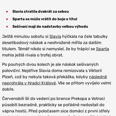
Slavia ztratila dvakrát za sebou
Sparta se může vrátit do boje o titul
Sešívaní mají do nadstavby velkou výhodu
Ještě minulou sobotu si
Slavia
hýčkala na čele tabulky
desetibodový náskok a neohroženě mířila za dalším
titulem. Téměř nikdo si nemyslel, že by trápící se
Sparta
mohla ještě rivala o trofej obrat.
Po pouhých dvou kolech je ale náskok sešívaných
poloviční. Nejdříve Slavia doma remizovala s Viktorií
Plzeň, což by nebyla taková překážka, kdyby
následně
neprohrála v Hradci Králové
. Vše se přitom vyvíjelo velmi
dobře.
Červenobílí šli do vedení po brance Prekopa a Votroci
působili bezradně, prakticky se pořádně nedostali do
vápna hostů. Před poločasem sice domácí z první střely