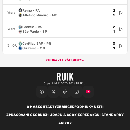
Remo - PA
2
Včera
Atlético Mineiro - MG
2
Grêmio - RS
2
Včera
São Paulo - SP
1
Coritiba SAF - PR
0
31. 07.
Cruzeiro - MG
1
ZOBRAZIT VŠECHNY
Copyright © 2017–2026 RUIK.cz
O NÁS
KONTAKTY
ŽEBŘÍČEK
PODMÍNKY UŽITÍ
ZPRACOVÁNÍ OSOBNÍCH ÚDAJŮ A COOKIES
REDAKČNÍ STANDARDY
ARCHIV