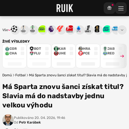
Vše
Liga mistrů
Evropská liga
Konferenční liga
Chance liga
Premier League
La Liga
Bundesliga
Serie A
Ligue 1
Mistrovství světa
Chance Národ
3. ČFL
M
ŽIVÉ VÝSLEDKY
COR
BOT
KAR
HRA
JAB
CHA
FLU
UHE
PCE
RED
Domů
Fotbal
Má Sparta znovu šanci získat titul? Slavia má do nadstavby 
Má Sparta znovu šanci získat titul?
Slavia má do nadstavby jednu
velkou výhodu
Publikováno
20. 04. 2026, 19:46
Od
Petr Karábek