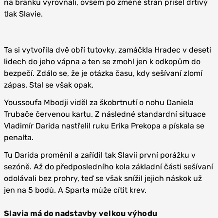
na branku vyrovnali, ovšem po změně stran přišel drtivý
tlak Slavie.
Ta si vytvořila dvě obří tutovky, zamáčkla Hradec v deseti
lidech do jeho vápna a ten se zmohl jen k odkopům do
bezpečí. Zdálo se, že je otázka času, kdy sešívaní zlomí
zápas. Stal se však opak.
Youssoufa Mbodji viděl za škobrtnutí o nohu Daniela
Trubače červenou kartu. Z následné standardní situace
Vladimír Darida nastřelil ruku Erika Prekopa a pískala se
penalta.
Tu Darida proměnil a zařídil tak Slavii první porážku v
sezóně. Až do předposledního kola základní části sešívaní
odolávali bez prohry, teď se však snížil jejich náskok už
jen na 5 bodů. A Sparta může cítit krev.
Slavia má do nadstavby velkou výhodu