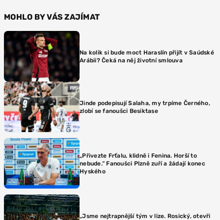
MOHLO BY VÁS ZAJÍMAT
Na kolik si bude moct Haraslín přijít v Saúdské
Arábii? Čeká na něj životní smlouva
Jinde podepisují Salaha, my trpíme Černého,
zlobí se fanoušci Besiktase
„Přivezte Frťalu, klidně i Fenina. Horší to
nebude.“ Fanoušci Plzně zuří a žádají konec
Hyského
„Jsme nejtrapnější tým v lize. Rosický, otevři