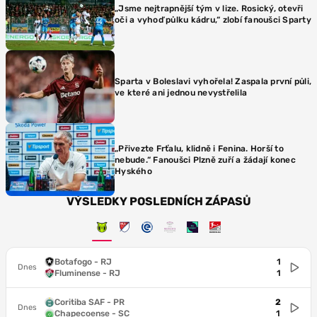
„Jsme nejtrapnější tým v lize. Rosický, otevři
oči a vyhoď půlku kádru,“ zlobí fanoušci Sparty
Sparta v Boleslavi vyhořela! Zaspala první půli,
ve které ani jednou nevystřelila
„Přivezte Frťalu, klidně i Fenina. Horší to
nebude.“ Fanoušci Plzně zuří a žádají konec
Hyského
VÝSLEDKY POSLEDNÍCH ZÁPASŮ
Botafogo - RJ
1
Dnes
Fluminense - RJ
1
Coritiba SAF - PR
2
Dnes
Chapecoense - SC
1