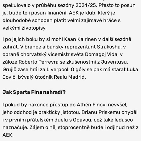
spekulovalo v průběhu sezóny 2024/25. Přesto to posun
je, bude to i posun finanční. AEK je klub, který je
dlouhodobě schopen platit velmi zajímavé hráče s
velkými životopisy.
I po jejich boku by si mohl Kaan Kairinen v další sezóně
zahrát. V brance albánský reprezentant Strakosha, v
obraně chorvatský vicemistr světa Domagoj Vida, v
záloze Roberto Perreyra se zkušenostmi z Juventusu,
Grujič zase hrál za Liverpool. O góly se pak má starat Luka
Jovič, bývalý útočník Realu Madrid.
Jak Sparta Fina nahradí?
I pokud by nakonec přestup do Athén Finovi nevyšel,
jeho odchod je prakticky jistotou. Brianu Priskemu chyběl
i v prvním přátelském duelu s Opavou, což také ledasco
naznačuje. Zájem o něj stoprocentně bude i odjinud než z
AEK.