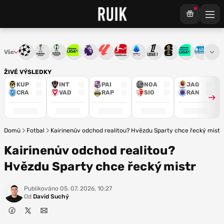
Vše
Liga mistrů
Evropská liga
Konferenční liga
Chance liga
Premier League
La Liga
Bundesliga
Serie A
Ligue 1
Mistrovství světa
Chance Národ
3. ČFL
M
ŽIVÉ VÝSLEDKY
KUP
INT
PAI
NOA
JAG
CRA
VAD
RAP
SIO
RAN
Domů
Fotbal
Kairinenův odchod realitou? Hvězdu Sparty chce řecký mistr
Kairinenův odchod realitou?
Hvězdu Sparty chce řecký mistr
Publikováno
05. 07. 2026, 10:27
Od
David Suchý