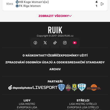
HB Koge Woman's(w)
4
Včera
FK Riga Women
1
ZOBRAZIT VŠECHNY
Copyright © 2017–2026 RUIK.cz
O NÁS
KONTAKTY
ŽEBŘÍČEK
PODMÍNKY UŽITÍ
ZPRACOVÁNÍ OSOBNÍCH ÚDAJŮ A COOKIES
REDAKČNÍ STANDARDY
ARCHIV
PARTNEŘI
LIGY
STŘELCI
LIGA MISTRŮ
LIGA MISTRŮ STŘELCI
EVROPSKÁ LIGA
EVROPSKÁ LIGA STŘELCI