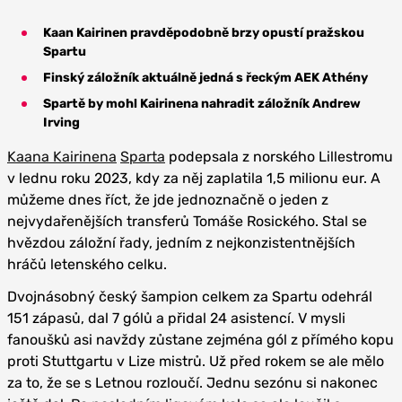
Kaan Kairinen pravděpodobně brzy opustí pražskou
Spartu
Finský záložník aktuálně jedná s řeckým AEK Athény
Spartě by mohl Kairinena nahradit záložník Andrew
Irving
Kaana Kairinena
Sparta
podepsala z norského Lillestromu
v lednu roku 2023, kdy za něj zaplatila 1,5 milionu eur. A
můžeme dnes říct, že jde jednoznačně o jeden z
nejvydařenějších transferů Tomáše Rosického. Stal se
hvězdou záložní řady, jedním z nejkonzistentnějších
hráčů letenského celku.
Dvojnásobný český šampion celkem za Spartu odehrál
151 zápasů, dal 7 gólů a přidal 24 asistencí. V mysli
fanoušků asi navždy zůstane zejména gól z přímého kopu
proti Stuttgartu v Lize mistrů. Už před rokem se ale mělo
za to, že se s Letnou rozloučí. Jednu sezónu si nakonec