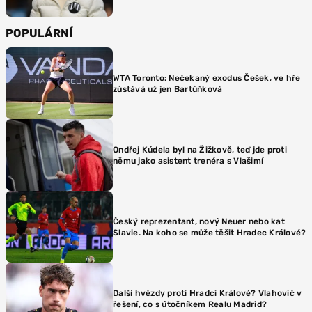
POPULÁRNÍ
WTA Toronto: Nečekaný exodus Češek, ve hře
zůstává už jen Bartůňková
Ondřej Kúdela byl na Žižkově, teď jde proti
němu jako asistent trenéra s Vlašimí
Český reprezentant, nový Neuer nebo kat
Slavie. Na koho se může těšit Hradec Králové?
Další hvězdy proti Hradci Králové? Vlahovič v
řešení, co s útočníkem Realu Madrid?