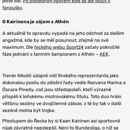
ještě dal.
Po posledním ligovém kole se ale loučil s
fanoušky
.
O Kairinena je zájem z Athén
A aktuálně to opravdu vypadá na jeho odchod za dalším
angažmá, kde by se měl posunout, zřejmě na své
maximum. Dle
řeckého webu Sport24
začaly pokročilé
fáze jednání s tamním šampionem z Athén –
AEK
.
Trenér Nikolič údajně vidí finského reprezentanta jako
dokonalou posilu do záložní řady vedle Razvana Marina a
Óscara Pinedy, což jsou středopolaři, kteří výrazně
přispěli k loňskému mistrovskému titulu. Toto duo hrálo
většinu sezóny ve dvojčlenné záloze, z té by tak v další
sezóně mohla být trojka.
Přestupem do Řecka by si Kaan Kairinen asi sportovně
nijak závratně nepolepšil. Není to Bundesliga, o níž se