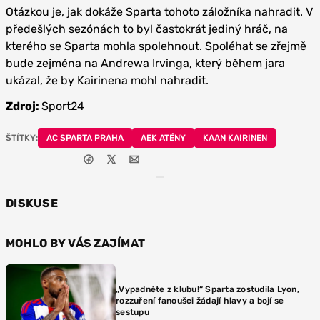
Otázkou je, jak dokáže Sparta tohoto záložníka nahradit. V
předešlých sezónách to byl častokrát jediný hráč, na
kterého se Sparta mohla spolehnout. Spoléhat se zřejmě
bude zejména na Andrewa Irvinga, který během jara
ukázal, že by Kairinena mohl nahradit.
Zdroj:
Sport24
ŠTÍTKY:
AC SPARTA PRAHA
AEK ATÉNY
KAAN KAIRINEN
DISKUSE
MOHLO BY VÁS ZAJÍMAT
„Vypadněte z klubu!“ Sparta zostudila Lyon,
rozzuření fanoušci žádají hlavy a bojí se
sestupu