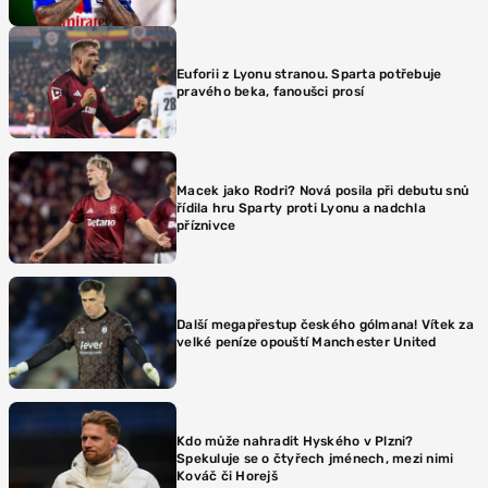
Euforii z Lyonu stranou. Sparta potřebuje
pravého beka, fanoušci prosí
Macek jako Rodri? Nová posila při debutu snů
řídila hru Sparty proti Lyonu a nadchla
příznivce
Další megapřestup českého gólmana! Vítek za
velké peníze opouští Manchester United
Kdo může nahradit Hyského v Plzni?
Spekuluje se o čtyřech jménech, mezi nimi
Kováč či Horejš