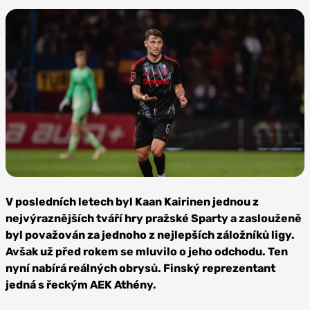
Foto: AC
Sparta Praha
V posledních letech byl Kaan Kairinen jednou z
nejvýraznějších tváří hry pražské Sparty a zaslouženě
byl považován za jednoho z nejlepších záložníků ligy.
Avšak už před rokem se mluvilo o jeho odchodu. Ten
nyní nabírá reálných obrysů. Finský reprezentant
jedná s řeckým AEK Athény.