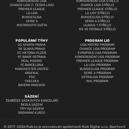
KONFERENČNÍ LIGA
KONFERENČNÍ LIGA STŘELCI
CHANCE LIGA (1. ČESKÁ LIGA)
CHANCE LIGA STŘELCI
PREMIER LEAGUE
PREMIER LEAGUE STŘELCI
LA LIGA
LA LIGY STŘELCI
BUNDESLIGA
BUNDESLIGA STŘELCI
SERIE A
SERIA A STŘELCI
MISTROVSTVÍ SVĚTA
LEAGUE 1 STŘELCI
MS VE FOTBALE STŘELCI
POPULÁRNÍ TÝMY
PROGRAM LIG
AC SPARTA PRAHA
LIGA MISTRŮ PROGRAM
SK SLAVIA PRAHA
CHANCE LIGA PROGRAM
FC VIKTORIA PLZEŇ
EVROPSKÁ LIGA PROGRAM
FC BANÍK OSTRAVA
KONFERENČNÍ LIGA PROGRAM
REAL MADRID
PREMIER LEAGUE PROGRAM
FC BARCELONA
LA LIGA PROGRAM
MANCHESTER UNITED
BUNDESLIGA PROGRAM
ARSENAL
SERIE A PROGRAM
PSG
EXTRALIGA PROGRAM
CHELSEA
NHL PROGRAM
BAYERN MNICHOV
SÁZENÍ
ŽEBŘÍČEK SÁZKOVÝCH KANCELÁŘÍ
ŠKOLA SÁZENÍ
TIPY NA SÁZENÍ
SROVNÁNÍ KURZŮ
© 2017–2026 Ruik.cz je provozován společností Ruik Digital s.r.o. Sportovní