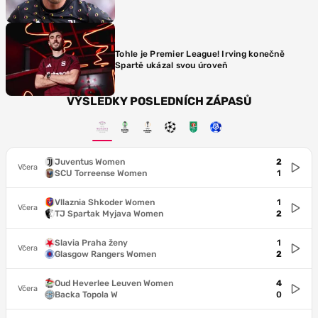
Tohle je Premier League! Irving konečně
Spartě ukázal svou úroveň
VÝSLEDKY POSLEDNÍCH ZÁPASŮ
Juventus Women
2
Včera
SCU Torreense Women
1
Vllaznia Shkoder Women
1
Včera
TJ Spartak Myjava Women
2
Slavia Praha ženy
1
Včera
Glasgow Rangers Women
2
Oud Heverlee Leuven Women
4
Včera
Backa Topola W
0