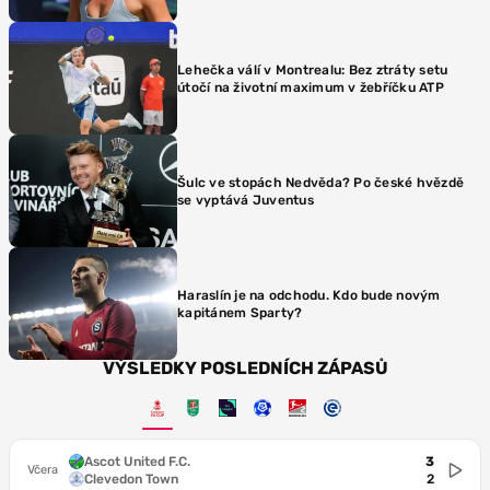
Lehečka válí v Montrealu: Bez ztráty setu
útočí na životní maximum v žebříčku ATP
Šulc ve stopách Nedvěda? Po české hvězdě
se vyptává Juventus
Haraslín je na odchodu. Kdo bude novým
kapitánem Sparty?
VÝSLEDKY POSLEDNÍCH ZÁPASŮ
Ascot United F.C.
3
Včera
Clevedon Town
2