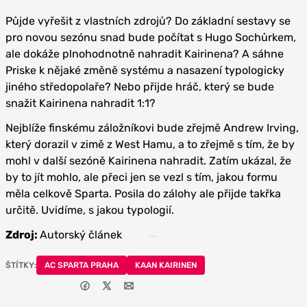
Půjde vyřešit z vlastních zdrojů? Do základní sestavy se
pro novou sezónu snad bude počítat s Hugo Sochůrkem,
ale dokáže plnohodnotně nahradit Kairinena? A sáhne
Priske k nějaké změně systému a nasazení typologicky
jiného středopolaře? Nebo přijde hráč, který se bude
snažit Kairinena nahradit 1:1?
Nejblíže finskému záložníkovi bude zřejmě Andrew Irving,
který dorazil v zimě z West Hamu, a to zřejmě s tím, že by
mohl v další sezóně Kairinena nahradit. Zatím ukázal, že
by to jít mohlo, ale přeci jen se vezl s tím, jakou formu
měla celkově Sparta. Posila do zálohy ale přijde takřka
určitě. Uvidíme, s jakou typologií.
Zdroj:
Autorský článek
ŠTÍTKY:
AC SPARTA PRAHA
KAAN KAIRINEN