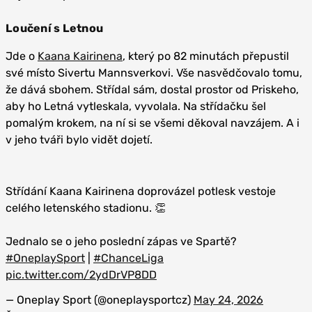
Loučení s Letnou
Jde o
Kaana Kairinena
, který po 82 minutách přepustil
své místo Sivertu Mannsverkovi. Vše nasvědčovalo tomu,
že dává sbohem. Střídal sám, dostal prostor od Priskeho,
aby ho Letná vytleskala, vyvolala. Na střídačku šel
pomalým krokem, na ní si se všemi děkoval navzájem. A i
v jeho tváři bylo vidět dojetí.
Střídání Kaana Kairinena doprovázel potlesk vestoje
celého letenského stadionu. 👏
Jednalo se o jeho poslední zápas ve Spartě?
#OneplaySport
|
#ChanceLiga
pic.twitter.com/2ydDrVP8DD
— Oneplay Sport (@oneplaysportcz)
May 24, 2026