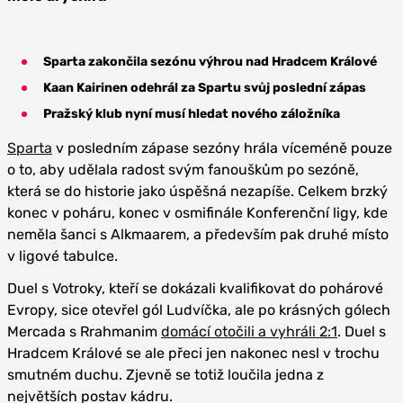
Sparta zakončila sezónu výhrou nad Hradcem Králové
Kaan Kairinen odehrál za Spartu svůj poslední zápas
Pražský klub nyní musí hledat nového záložníka
Sparta
v posledním zápase sezóny hrála víceméně pouze
o to, aby udělala radost svým fanouškům po sezóně,
která se do historie jako úspěšná nezapíše. Celkem brzký
konec v poháru, konec v osmifinále Konferenční ligy, kde
neměla šanci s Alkmaarem, a především pak druhé místo
v ligové tabulce.
Duel s Votroky, kteří se dokázali kvalifikovat do pohárové
Evropy, sice otevřel gól Ludvíčka, ale po krásných gólech
Mercada s Rrahmanim
domácí otočili a vyhráli 2:1
. Duel s
Hradcem Králové se ale přeci jen nakonec nesl v trochu
smutném duchu. Zjevně se totiž loučila jedna z
největších postav kádru.