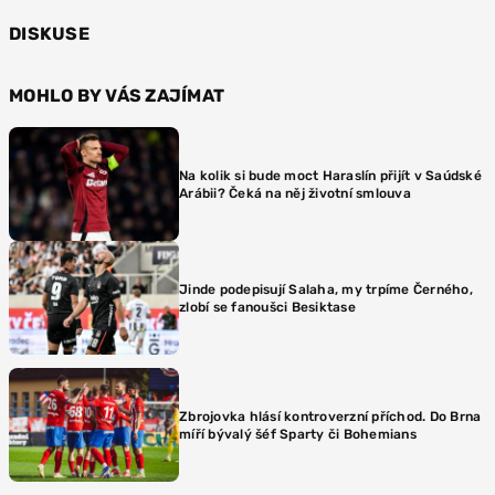
DISKUSE
MOHLO BY VÁS ZAJÍMAT
Na kolik si bude moct Haraslín přijít v Saúdské
Arábii? Čeká na něj životní smlouva
Jinde podepisují Salaha, my trpíme Černého,
zlobí se fanoušci Besiktase
Zbrojovka hlásí kontroverzní příchod. Do Brna
míří bývalý šéf Sparty či Bohemians