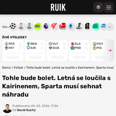
Vše
Liga mistrů
Evropská liga
Konferenční liga
Chance liga
Premier League
La Liga
Bundesliga
Serie A
Ligue 1
Mistrovství světa
Chance Národ
3. ČFL
M
ŽIVÉ VÝSLEDKY
FER
BEN
VLT
SLA
POV
MIT
ARI
DUK
PRB
PIS
Domů
Fotbal
Tohle bude bolet. Letná se loučila s Kairinenem, Sparta musí
Tohle bude bolet. Letná se loučila s
Kairinenem, Sparta musí sehnat
náhradu
Publikováno
24. 05. 2026, 17:54
Od
David Suchý