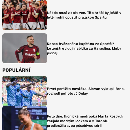
Někdo musí z kola ven. Tito hráči by ještě v
létě mohli opustit pražskou Spartu
Konec hvězdného kapitána ve Spartě?
Letenští evidují nabídku za Haraslína, kluby
jednají
POPULÁRNÍ
První porážka nováčka. Slovan vyloupil Brno,
rozhodl pohotový Dulay
Foto dne: Ikonická modrooká Marta Kostyuk
zaujala modrým lookem a v Torontu
prodloužila svou působivou sérii