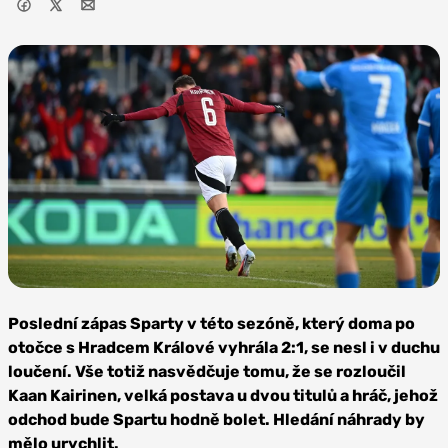
Foto: AC
Sparta Praha
Poslední zápas Sparty v této sezóně, který doma po
otočce s Hradcem Králové vyhrála 2:1, se nesl i v duchu
loučení. Vše totiž nasvědčuje tomu, že se rozloučil
Kaan Kairinen, velká postava u dvou titulů a hráč, jehož
odchod bude Spartu hodně bolet. Hledání náhrady by
mělo urychlit.