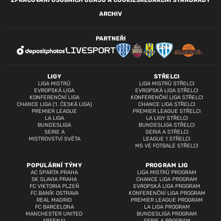
ZPRACOVÁNÍ OSOBNÍCH ÚDAJŮ A COOKIES
REDAKČNÍ STANDARDY
ARCHIV
PARTNEŘI
LIGY
STŘELCI
LIGA MISTRŮ
LIGA MISTRŮ STŘELCI
EVROPSKÁ LIGA
EVROPSKÁ LIGA STŘELCI
KONFERENČNÍ LIGA
KONFERENČNÍ LIGA STŘELCI
CHANCE LIGA (1. ČESKÁ LIGA)
CHANCE LIGA STŘELCI
PREMIER LEAGUE
PREMIER LEAGUE STŘELCI
LA LIGA
LA LIGY STŘELCI
BUNDESLIGA
BUNDESLIGA STŘELCI
SERIE A
SERIA A STŘELCI
MISTROVSTVÍ SVĚTA
LEAGUE 1 STŘELCI
MS VE FOTBALE STŘELCI
POPULÁRNÍ TÝMY
PROGRAM LIG
AC SPARTA PRAHA
LIGA MISTRŮ PROGRAM
SK SLAVIA PRAHA
CHANCE LIGA PROGRAM
FC VIKTORIA PLZEŇ
EVROPSKÁ LIGA PROGRAM
FC BANÍK OSTRAVA
KONFERENČNÍ LIGA PROGRAM
REAL MADRID
PREMIER LEAGUE PROGRAM
FC BARCELONA
LA LIGA PROGRAM
MANCHESTER UNITED
BUNDESLIGA PROGRAM
ARSENAL
SERIE A PROGRAM