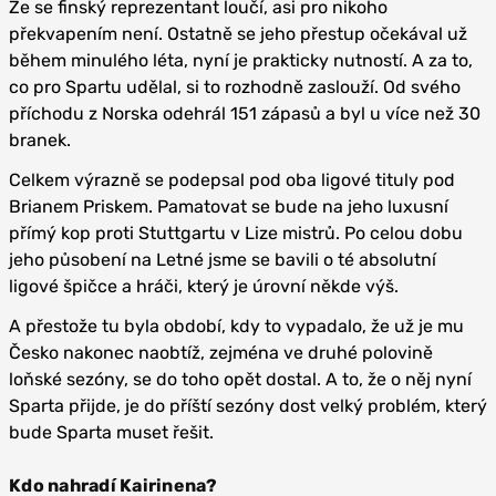
Že se finský reprezentant loučí, asi pro nikoho
překvapením není. Ostatně se jeho přestup očekával už
během minulého léta, nyní je prakticky nutností. A za to,
co pro Spartu udělal, si to rozhodně zaslouží. Od svého
příchodu z Norska odehrál 151 zápasů a byl u více než 30
branek.
Celkem výrazně se podepsal pod oba ligové tituly pod
Brianem Priskem. Pamatovat se bude na jeho luxusní
přímý kop proti Stuttgartu v Lize mistrů. Po celou dobu
jeho působení na Letné jsme se bavili o té absolutní
ligové špičce a hráči, který je úrovní někde výš.
A přestože tu byla období, kdy to vypadalo, že už je mu
Česko nakonec naobtíž, zejména ve druhé polovině
loňské sezóny, se do toho opět dostal. A to, že o něj nyní
Sparta přijde, je do příští sezóny dost velký problém, který
bude Sparta muset řešit.
Kdo nahradí Kairinena?