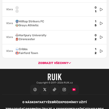
0
Včera
1
Hilltop Strikers FC
1
Včera
Grays Athletic
5
Hartpury University
0
Včera
Cirencester
2
Cribbs
1
Včera
Fairford Town
2
ZOBRAZIT VŠECHNY
Copyright © 2017–2026 RUIK.cz
O NÁS
KONTAKTY
ŽEBŘÍČEK
PODMÍNKY UŽITÍ