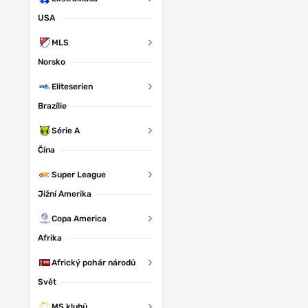
USA
MLS
Norsko
Eliteserien
Brazílie
Série A
Čína
Super League
Jižní Amerika
Copa America
Afrika
Africký pohár národů
Svět
MS klubů