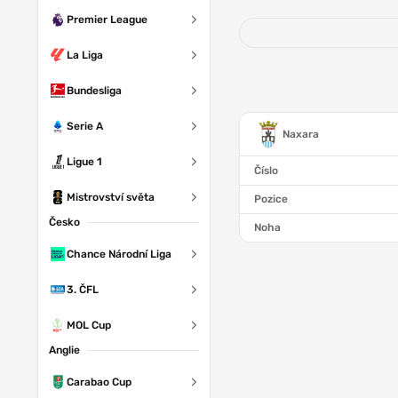
Premier League
La Liga
Bundesliga
Serie A
Naxara
Ligue 1
Číslo
Mistrovství světa
Pozice
Česko
Noha
Chance Národní Liga
3. ČFL
OB
MOL Cup
Anglie
Carabao Cup