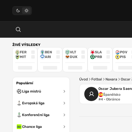
ŽIVÉ VÝSLEDKY
FER
BEN
VLT
SLA
POV
MIT
ARI
DUK
PRB
PIS
Úvod
Fotbal
Naxara
Oscar 
Populární
Oscar Jubera Saen
Liga mistrů
Španělsko
#4 · Obránce
Evropská liga
Konferenční liga
Chance liga