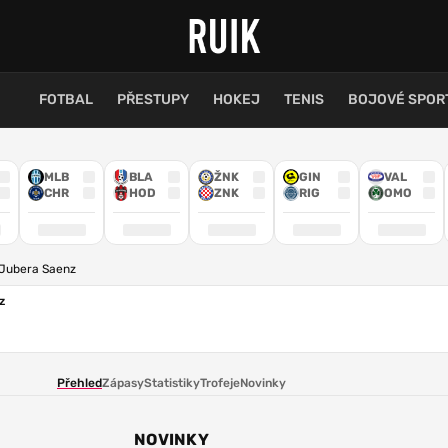
FOTBAL
PŘESTUPY
HOKEJ
TENIS
BOJOVÉ SPOR
MLB
BLA
ŽNK
GIN
VAL
CHR
HOD
ZNK
RIG
OMO
Jubera Saenz
z
Přehled
Zápasy
Statistiky
Trofeje
Novinky
NOVINKY