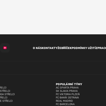
O NÁS
KONTAKTY
ŽEBŘÍČEK
PODMÍNKY UŽITÍ
ZPRAC
POPULÁRNÍ TÝMY
ŘELCI
AC SPARTA PRAHA
 STŘELCI
SK SLAVIA PRAHA
IGA STŘELCI
FC VIKTORIA PLZEŇ
TŘELCI
FC BANÍK OSTRAVA
E STŘELCI
REAL MADRID
FC BARCELONA