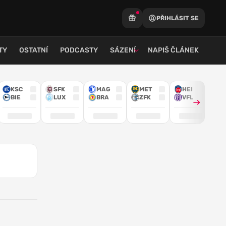
PŘIHLÁSIT SE
TY
OSTATNÍ
PODCASTY
SÁZENÍ
NAPIŠ ČLÁNEK
KSC
SFK
MAG
MET
HEI
BIE
LUX
BRA
ZFK
VFL