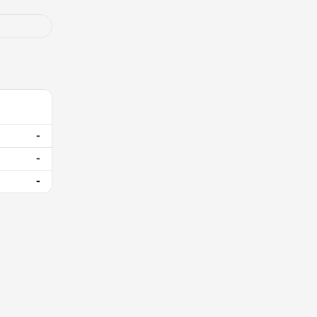
-
-
-