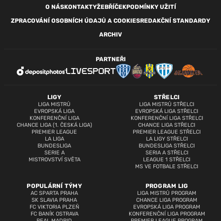
O NÁS
KONTAKTY
ŽEBŘÍČEK
PODMÍNKY UŽITÍ
ZPRACOVÁNÍ OSOBNÍCH ÚDAJŮ A COOKIES
REDAKČNÍ STANDARDY
ARCHIV
PARTNEŘI
LIGY
STŘELCI
LIGA MISTRŮ
LIGA MISTRŮ STŘELCI
EVROPSKÁ LIGA
EVROPSKÁ LIGA STŘELCI
KONFERENČNÍ LIGA
KONFERENČNÍ LIGA STŘELCI
CHANCE LIGA (1. ČESKÁ LIGA)
CHANCE LIGA STŘELCI
PREMIER LEAGUE
PREMIER LEAGUE STŘELCI
LA LIGA
LA LIGY STŘELCI
BUNDESLIGA
BUNDESLIGA STŘELCI
SERIE A
SERIA A STŘELCI
MISTROVSTVÍ SVĚTA
LEAGUE 1 STŘELCI
MS VE FOTBALE STŘELCI
POPULÁRNÍ TÝMY
PROGRAM LIG
AC SPARTA PRAHA
LIGA MISTRŮ PROGRAM
SK SLAVIA PRAHA
CHANCE LIGA PROGRAM
FC VIKTORIA PLZEŇ
EVROPSKÁ LIGA PROGRAM
FC BANÍK OSTRAVA
KONFERENČNÍ LIGA PROGRAM
REAL MADRID
PREMIER LEAGUE PROGRAM