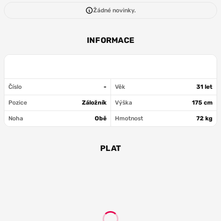
Žádné novinky.
INFORMACE
Číslo
-
Věk
31 let
Pozice
Záložník
Výška
175 cm
Noha
Obě
Hmotnost
72 kg
PLAT