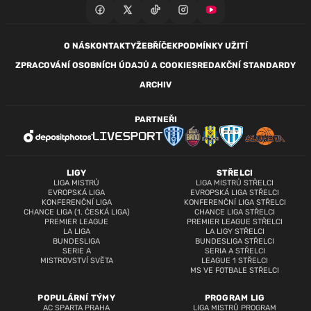
O NÁS
KONTAKTY
ŽEBŘÍČEK
PODMÍNKY UŽITÍ
ZPRACOVÁNÍ OSOBNÍCH ÚDAJŮ A COOKIES
REDAKČNÍ STANDARDY
ARCHIV
PARTNEŘI
LIGY
STŘELCI
LIGA MISTRŮ
LIGA MISTRŮ STŘELCI
EVROPSKÁ LIGA
EVROPSKÁ LIGA STŘELCI
KONFERENČNÍ LIGA
KONFERENČNÍ LIGA STŘELCI
CHANCE LIGA (1. ČESKÁ LIGA)
CHANCE LIGA STŘELCI
PREMIER LEAGUE
PREMIER LEAGUE STŘELCI
LA LIGA
LA LIGY STŘELCI
BUNDESLIGA
BUNDESLIGA STŘELCI
SERIE A
SERIA A STŘELCI
MISTROVSTVÍ SVĚTA
LEAGUE 1 STŘELCI
MS VE FOTBALE STŘELCI
POPULÁRNÍ TÝMY
PROGRAM LIG
AC SPARTA PRAHA
LIGA MISTRŮ PROGRAM