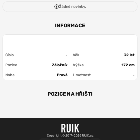
Žádné novinky.
INFORMACE
Číslo
-
Věk
32 let
Pozice
Záložník
Výška
172 cm
Noha
Pravá
Hmotnost
-
POZICE NA HŘIŠTI
OBR
ZÁL
Copyright © 2017–2026 RUIK.cz