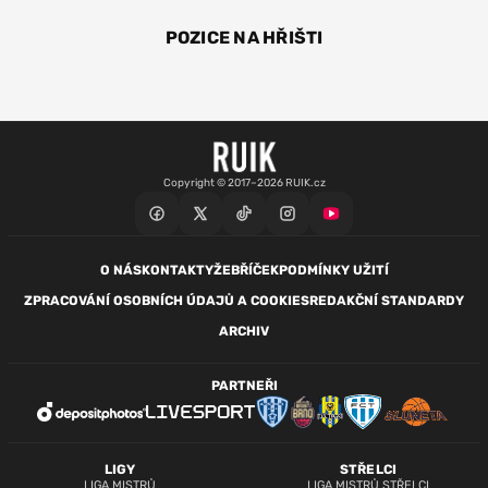
POZICE NA HŘIŠTI
ZÁL
Copyright © 2017–2026 RUIK.cz
O NÁS
KONTAKTY
ŽEBŘÍČEK
PODMÍNKY UŽITÍ
ZPRACOVÁNÍ OSOBNÍCH ÚDAJŮ A COOKIES
REDAKČNÍ STANDARDY
ARCHIV
PARTNEŘI
LIGY
STŘELCI
LIGA MISTRŮ
LIGA MISTRŮ STŘELCI