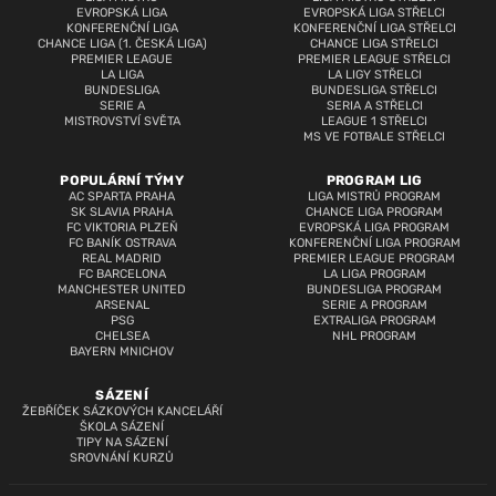
EVROPSKÁ LIGA
EVROPSKÁ LIGA STŘELCI
KONFERENČNÍ LIGA
KONFERENČNÍ LIGA STŘELCI
CHANCE LIGA (1. ČESKÁ LIGA)
CHANCE LIGA STŘELCI
PREMIER LEAGUE
PREMIER LEAGUE STŘELCI
LA LIGA
LA LIGY STŘELCI
BUNDESLIGA
BUNDESLIGA STŘELCI
SERIE A
SERIA A STŘELCI
MISTROVSTVÍ SVĚTA
LEAGUE 1 STŘELCI
MS VE FOTBALE STŘELCI
POPULÁRNÍ TÝMY
PROGRAM LIG
AC SPARTA PRAHA
LIGA MISTRŮ PROGRAM
SK SLAVIA PRAHA
CHANCE LIGA PROGRAM
FC VIKTORIA PLZEŇ
EVROPSKÁ LIGA PROGRAM
FC BANÍK OSTRAVA
KONFERENČNÍ LIGA PROGRAM
REAL MADRID
PREMIER LEAGUE PROGRAM
FC BARCELONA
LA LIGA PROGRAM
MANCHESTER UNITED
BUNDESLIGA PROGRAM
ARSENAL
SERIE A PROGRAM
PSG
EXTRALIGA PROGRAM
CHELSEA
NHL PROGRAM
BAYERN MNICHOV
SÁZENÍ
ŽEBŘÍČEK SÁZKOVÝCH KANCELÁŘÍ
ŠKOLA SÁZENÍ
TIPY NA SÁZENÍ
SROVNÁNÍ KURZŮ