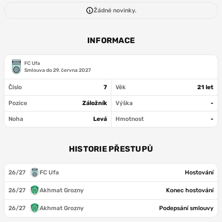
Žádné novinky.
INFORMACE
FC Ufa
Smlouva do
29. června 2027
Číslo
7
Věk
21 let
Pozice
Záložník
Výška
-
Noha
Levá
Hmotnost
-
HISTORIE PŘESTUPŮ
26/27
FC Ufa
Hostování
26/27
Akhmat Grozny
Konec hostování
26/27
Akhmat Grozny
Podepsání smlouvy