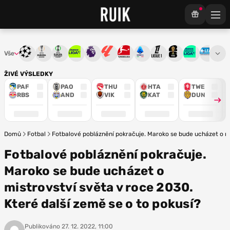
Vše
Liga mistrů
Evropská liga
Konferenční liga
Chance liga
Premier League
La Liga
Bundesliga
Serie A
Ligue 1
Mistrovství světa
Chance Národ
3. ČFL
M
ŽIVÉ VÝSLEDKY
PAF
PAO
THU
HTA
TWE
RBS
AND
VIK
KAT
DUN
Domů
Fotbal
Fotbalové pobláznění pokračuje. Maroko se bude ucházet o mi
Fotbalové pobláznění pokračuje.
Maroko se bude ucházet o
mistrovství světa v roce 2030.
Které další země se o to pokusí?
Publikováno
27. 12. 2022, 11:00