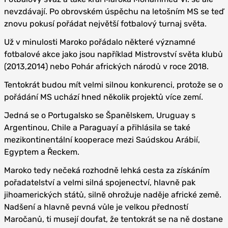
nevzdávají. Po obrovském úspěchu na letošním MS se teď
znovu pokusí pořádat největší fotbalový turnaj světa.
Už v minulosti Maroko pořádalo některé významné
fotbalové akce jako jsou například Mistrovství světa klubů
(2013,2014) nebo Pohár afrických národů v roce 2018.
Tentokrát budou mít velmi silnou konkurenci, protože se o
pořádání MS uchází hned několik projektů více zemí.
Jedná se o Portugalsko se Španělskem, Uruguay s
Argentinou, Chile a Paraguayí a přihlásila se také
mezikontinentální kooperace mezi Saúdskou Arábií,
Egyptem a Řeckem.
Maroko tedy nečeká rozhodně lehká cesta za získáním
pořadatelství a velmi silná spojenectví, hlavně pak
jihoamerických států, silně ohrožuje naděje africké země.
Nadšení a hlavně pevná vůle je velkou předností
Maročanů, ti musejí doufat, že tentokrát se na ně dostane