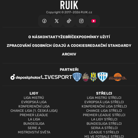
Copyright © 2017–2026 RUIK.cz
O NÁS
KONTAKTY
ŽEBŘÍČEK
PODMÍNKY UŽITÍ
ZPRACOVÁNÍ OSOBNÍCH ÚDAJŮ A COOKIES
REDAKČNÍ STANDARDY
ARCHIV
PARTNEŘI
LIGY
STŘELCI
LIGA MISTRŮ
LIGA MISTRŮ STŘELCI
EVROPSKÁ LIGA
EVROPSKÁ LIGA STŘELCI
KONFERENČNÍ LIGA
KONFERENČNÍ LIGA STŘELCI
CHANCE LIGA (1. ČESKÁ LIGA)
CHANCE LIGA STŘELCI
PREMIER LEAGUE
PREMIER LEAGUE STŘELCI
LA LIGA
LA LIGY STŘELCI
BUNDESLIGA
BUNDESLIGA STŘELCI
SERIE A
SERIA A STŘELCI
MISTROVSTVÍ SVĚTA
LEAGUE 1 STŘELCI
MS VE FOTBALE STŘELCI