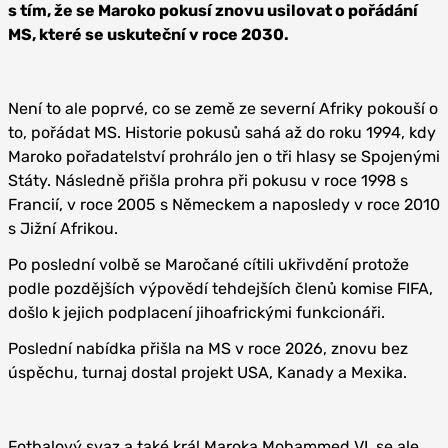
s tím, že se Maroko pokusí znovu usilovat o pořádání
MS, které se uskuteční v roce 2030.
Není to ale poprvé, co se země ze severní Afriky pokouší o
to, pořádat MS. Historie pokusů sahá až do roku 1994, kdy
Maroko pořadatelství prohrálo jen o tři hlasy se Spojenými
Státy. Následně přišla prohra při pokusu v roce 1998 s
Francií, v roce 2005 s Německem a naposledy v roce 2010
s Jižní Afrikou.
Po poslední volbě se Maročané cítili ukřivdění protože
podle pozdějších výpovědí tehdejších členů komise FIFA,
došlo k jejich podplacení jihoafrickými funkcionáři.
Poslední nabídka přišla na MS v roce 2026, znovu bez
úspěchu, turnaj dostal projekt USA, Kanady a Mexika.
Fotbalový svaz a také král Maroka Mohammed VI. se ale