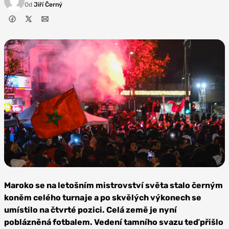
Od
Jiří Černý
Zdroj:
Depositphotos
Maroko se na letošním mistrovství světa stalo černým
koněm celého turnaje a po skvělých výkonech se
umístilo na čtvrté pozici. Celá země je nyní
poblázněná fotbalem. Vedení tamního svazu teď přišlo