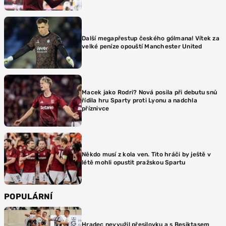
Další megapřestup českého gólmana! Vítek za
velké peníze opouští Manchester United
Macek jako Rodri? Nová posila při debutu snů
řídila hru Sparty proti Lyonu a nadchla
příznivce
Někdo musí z kola ven. Tito hráči by ještě v
létě mohli opustit pražskou Spartu
POPULÁRNÍ
Hradec nevyužil přesilovku a s Besiktasem