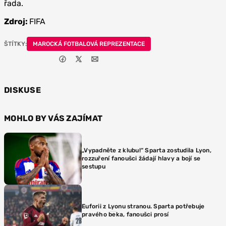
řada.
Zdroj:
FIFA
ŠTÍTKY:
MAROCKÁ FOTBALOVÁ REPREZENTACE
DISKUSE
MOHLO BY VÁS ZAJÍMAT
„Vypadněte z klubu!“ Sparta zostudila Lyon,
rozzuření fanoušci žádají hlavy a bojí se
sestupu
Euforii z Lyonu stranou. Sparta potřebuje
pravého beka, fanoušci prosí