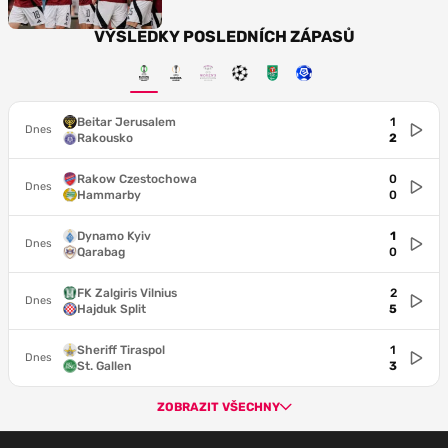
VÝSLEDKY POSLEDNÍCH ZÁPASŮ
Beitar Jerusalem
1
Dnes
Rakousko
2
Rakow Czestochowa
0
Dnes
Hammarby
0
Dynamo Kyiv
1
Dnes
Qarabag
0
FK Zalgiris Vilnius
2
Dnes
Hajduk Split
5
Sheriff Tiraspol
1
Dnes
St. Gallen
3
ZOBRAZIT VŠECHNY