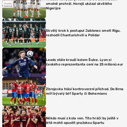
smolně prohrál. Horejš ukázal skvělého
Nigerijce
Skvělý krok k postupu! Jablonec smetl Rigu,
rozhodli Chanturishvili a Polidar
Leeds stále krouží kolem Šulce. Lyon si
českého reprezentanta cení na 25 milionů eur
Zbrojovka hlásí kontroverzní příchod. Do Brna
míří bývalý šéf Sparty či Bohemians
Někdo musí z kola ven. Tito hráči by ještě v
létě mohli opustit pražskou Spartu