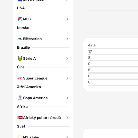
USA
MLS
Norsko
Eliteserien
47%
Brazílie
17
8
Série A
0
Čína
5
0
Super League
0
Jižní Amerika
Copa America
Afrika
Africký pohár národů
Svět
MS klubů