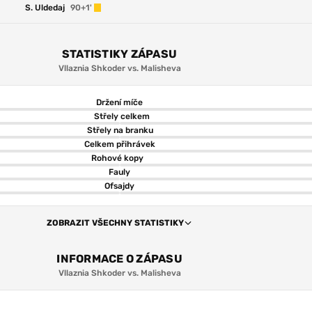
S. Uldedaj
90+1'
STATISTIKY ZÁPASU
Vllaznia Shkoder vs. Malisheva
Držení míče
Střely celkem
Střely na branku
Celkem přihrávek
Rohové kopy
Fauly
Ofsajdy
ZOBRAZIT VŠECHNY STATISTIKY
INFORMACE O ZÁPASU
Vllaznia Shkoder vs. Malisheva