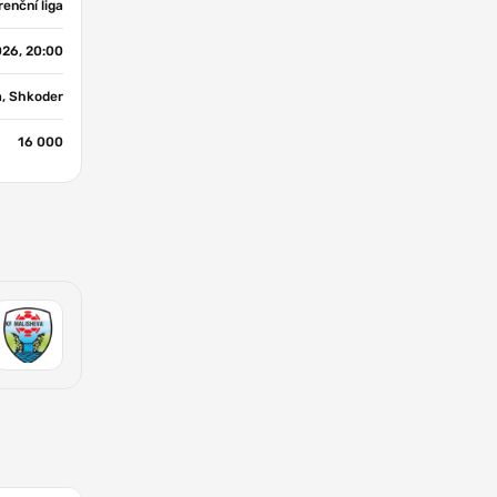
enční liga
026, 20:00
m, Shkoder
16 000