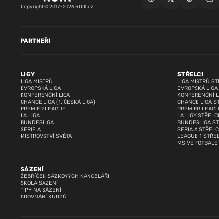
Copyright © 2017–2026 RUIK.cz
PARTNEŘI
LIGY
STŘELCI
LIGA MISTRŮ
LIGA MISTRŮ ST
EVROPSKÁ LIGA
EVROPSKÁ LIGA
KONFERENČNÍ LIGA
KONFERENČNÍ L
CHANCE LIGA (1. ČESKÁ LIGA)
CHANCE LIGA S
PREMIER LEAGUE
PREMIER LEAGU
LA LIGA
LA LIGY STŘELCI
BUNDESLIGA
BUNDESLIGA ST
SERIE A
SERIA A STŘELC
MISTROVSTVÍ SVĚTA
LEAGUE 1 STŘEL
MS VE FOTBALE
SÁZENÍ
ŽEBŘÍČEK SÁZKOVÝCH KANCELÁŘÍ
ŠKOLA SÁZENÍ
TIPY NA SÁZENÍ
SROVNÁNÍ KURZŮ