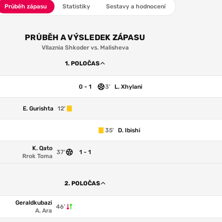
Průběh zápasu
Statistiky
Sestavy a hodnocení
PRŮBĚH A VÝSLEDEK ZÁPASU
Vllaznia Shkoder vs. Malisheva
1. POLOČAS
0 - 1
3'
L. Xhylani
E. Gurishta
12'
35'
D. Ibishi
K. Qato
37'
1 - 1
Rrok Toma
2. POLOČAS
Geraldkubazi
46'
A. Ara