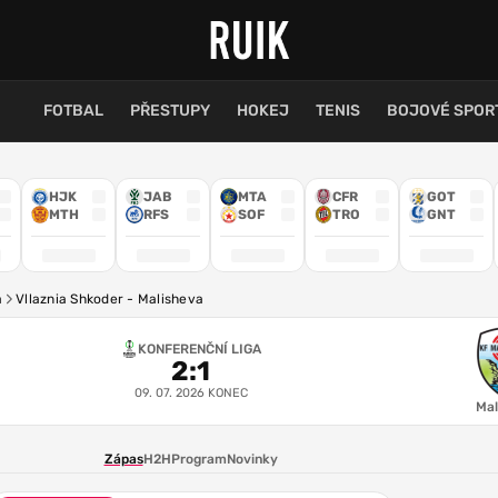
FOTBAL
PŘESTUPY
HOKEJ
TENIS
BOJOVÉ SPOR
HJK
JAB
MTA
CFR
GOT
MTH
RFS
SOF
TRO
GNT
a
Vllaznia Shkoder - Malisheva
KONFERENČNÍ LIGA
2
:
1
09. 07. 2026
KONEC
Mal
Zápas
H2H
Program
Novinky