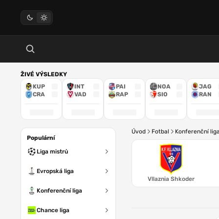
ŽIVÉ VÝSLEDKY
KUP
INT
PAI
NOA
JAG
CRA
VAD
RAP
SIO
RAN
Úvod
Fotbal
Konferenční lig
Populární
Liga mistrů
Evropská liga
Vllaznia Shkoder
Konferenční liga
Chance liga