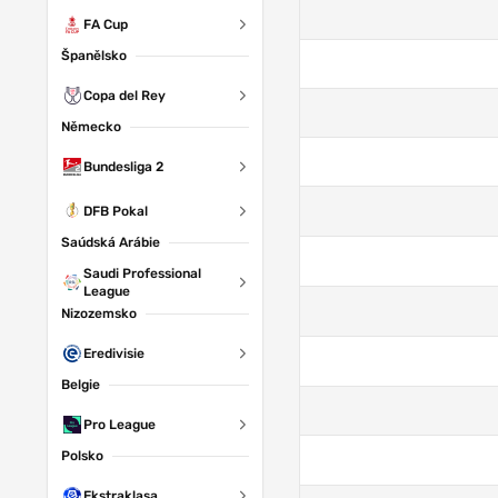
FA Cup
Španělsko
Copa del Rey
Německo
Bundesliga 2
DFB Pokal
Saúdská Arábie
Saudi Professional
League
Nizozemsko
Eredivisie
Belgie
Pro League
Polsko
Ekstraklasa