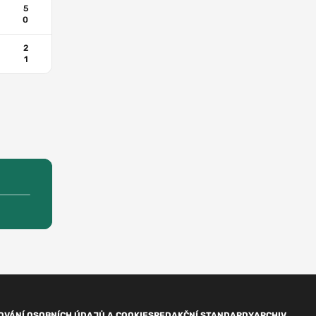
5
0
2
1
OVÁNÍ OSOBNÍCH ÚDAJŮ A COOKIES
REDAKČNÍ STANDARDY
ARCHIV