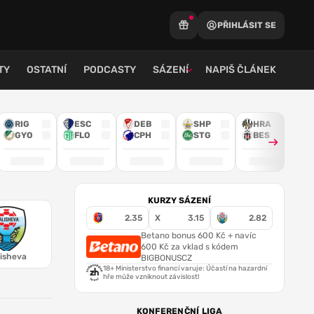
PŘIHLÁSIT SE
TY
OSTATNÍ
PODCASTY
SÁZENÍ
NAPIŠ ČLÁNEK
RIG
ESC
DEB
SHP
HRA
GYO
FLO
CPH
STG
BES
KURZY SÁZENÍ
2.35
X
3.15
2.82
Betano bonus 600 Kč + navíc
600 Kč za vklad s kódem
isheva
BIGBONUSCZ
18+ Ministerstvo financí varuje: Účastí na hazardní
hře může vzniknout závislost!
KONFERENČNÍ LIGA