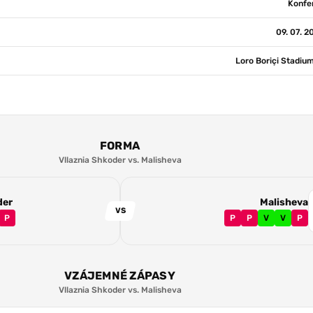
Konfer
09. 07. 2
Loro Boriçi Stadiu
FORMA
Vllaznia Shkoder vs. Malisheva
der
Malisheva
VS
P
P
P
V
V
P
VZÁJEMNÉ ZÁPASY
Vllaznia Shkoder vs. Malisheva