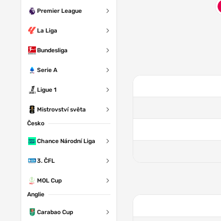
Premier League
La Liga
Bundesliga
Serie A
Ligue 1
Mistrovství světa
Česko
Chance Národní Liga
3. ČFL
MOL Cup
Anglie
Carabao Cup