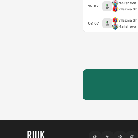
Malisheva
15. 07.
Vllaznia S
Vllaznia S
09. 07.
Malisheva
E. Gurishta
A. Veliu
K. Q
A. Sko
A. A