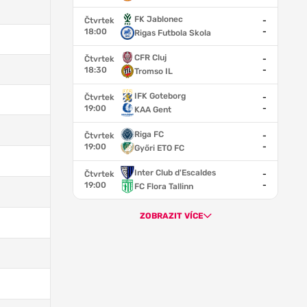
FK Jablonec
Čtvrtek
-
18:00
-
Rigas Futbola Skola
CFR Cluj
Čtvrtek
-
18:30
-
Tromso IL
IFK Goteborg
Čtvrtek
-
19:00
-
KAA Gent
Riga FC
Čtvrtek
-
19:00
-
Győri ETO FC
Inter Club d'Escaldes
Čtvrtek
-
19:00
-
FC Flora Tallinn
ZOBRAZIT VÍCE