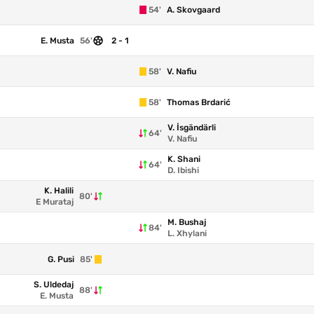
54'
A. Skovgaard
E. Musta
56'
2 - 1
58'
V. Nafiu
58'
Thomas Brdarić
V. İsgändärli
64'
V. Nafiu
K. Shani
64'
D. Ibishi
K. Halili
80'
E Murataj
M. Bushaj
84'
L. Xhylani
G. Pusi
85'
S. Uldedaj
88'
E. Musta