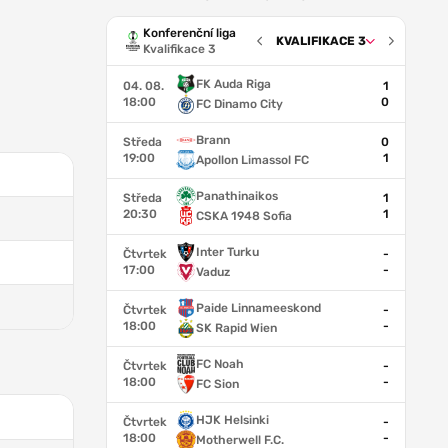
Konferenční liga
KVALIFIKACE 3
Kvalifikace 3
FK Auda Riga
04. 08.
1
18:00
0
FC Dinamo City
Brann
Středa
0
19:00
1
Apollon Limassol FC
Panathinaikos
Středa
1
20:30
1
CSKA 1948 Sofia
Inter Turku
Čtvrtek
-
17:00
-
Vaduz
Paide Linnameeskond
Čtvrtek
-
18:00
-
SK Rapid Wien
FC Noah
Čtvrtek
-
18:00
-
FC Sion
HJK Helsinki
Čtvrtek
-
18:00
-
Motherwell F.C.