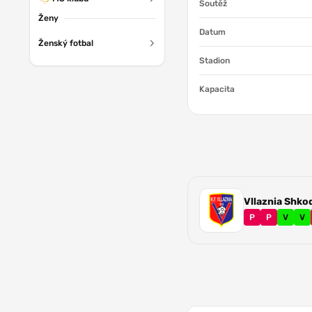
Soutěž
Ženy
Datum
Ženský fotbal
Stadion
Kapacita
Vllaznia Shko
P
P
V
V