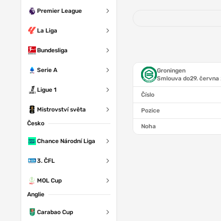
Premier League
La Liga
Bundesliga
Serie A
Groningen
Smlouva do
29. června
Ligue 1
Číslo
Mistrovství světa
Pozice
Česko
Noha
Chance Národní Liga
3. ČFL
MOL Cup
Anglie
Carabao Cup