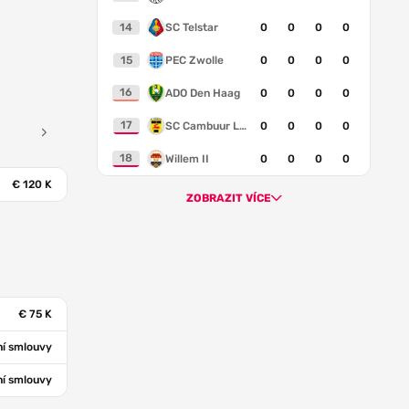
14
SC Telstar
0
0
0
0
15
PEC Zwolle
0
0
0
0
16
ADO Den Haag
0
0
0
0
17
SC Cambuur Leeuwarden
0
0
0
0
18
Willem II
0
0
0
0
€ 120 K
ZOBRAZIT VÍCE
€ 75 K
í smlouvy
í smlouvy