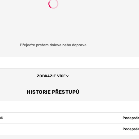
Přejeďte prstem doleva nebo doprava
ZOBRAZIT VÍCE
HISTORIE PŘESTUPŮ
BK
Podepsán
Podepsán