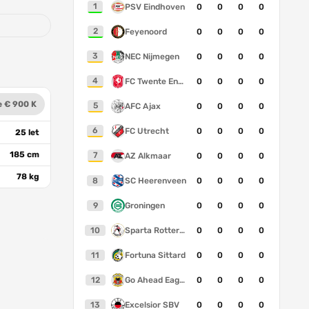
1
PSV Eindhoven
0
0
0
0
2
Feyenoord
0
0
0
0
3
NEC Nijmegen
0
0
0
0
4
FC Twente Enschede
0
0
0
0
e € 900 K
5
AFC Ajax
0
0
0
0
6
FC Utrecht
0
0
0
0
25 let
185 cm
7
AZ Alkmaar
0
0
0
0
78 kg
8
SC Heerenveen
0
0
0
0
9
Groningen
0
0
0
0
10
Sparta Rotterdam
0
0
0
0
11
Fortuna Sittard
0
0
0
0
12
Go Ahead Eagles
0
0
0
0
13
Excelsior SBV
0
0
0
0