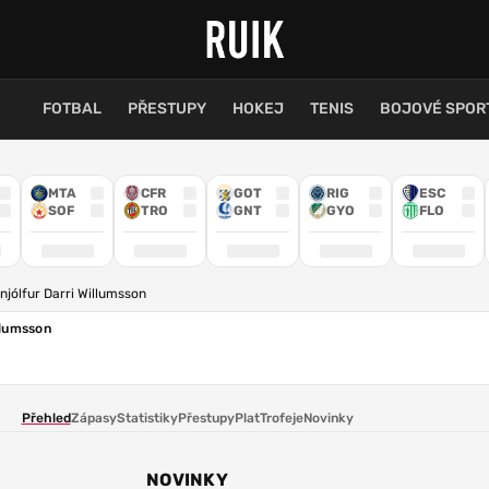
FOTBAL
PŘESTUPY
HOKEJ
TENIS
BOJOVÉ SPOR
MTA
CFR
GOT
RIG
ESC
SOF
TRO
GNT
GYO
FLO
njólfur Darri Willumsson
llumsson
Přehled
Zápasy
Statistiky
Přestupy
Plat
Trofeje
Novinky
NOVINKY