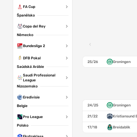
FA Cup
Španělsko
Copa del Rey
Německo
Bundesliga 2
DFB Pokal
25/26
Groningen
Saúdská Arábie
Saudi Professional
League
Nizozemsko
Eredivisie
24/25
Groningen
Belgie
21/22
Kristiansund 
Pro League
Polsko
17/18
Breidablik
Ekstraklasa