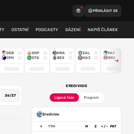
PŘIHLÁSIT SE
TY
OSTATNÍ
PODCASTY
SÁZENÍ
NAPIŠ ČLÁNEK
DEB
SHP
HRA
ZAL
PAF
CPH
STG
BES
HAJ
RBS
EREDIVISIE
26/27
Ligová fáze
Program
Eredivisie
#
TÝM
M
Z
+ / -
PKT