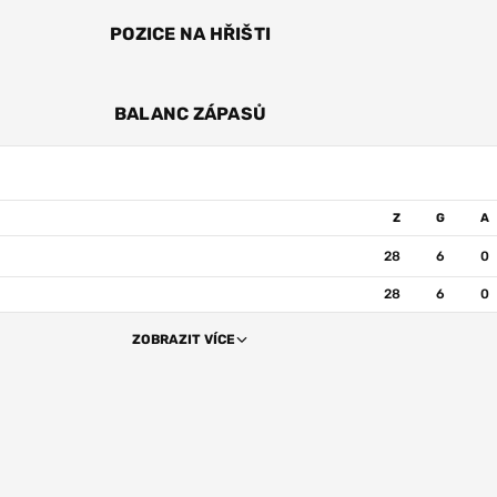
POZICE NA HŘIŠTI
ÚT
BALANC ZÁPASŮ
Z
G
A
28
6
0
28
6
0
ZOBRAZIT VÍCE