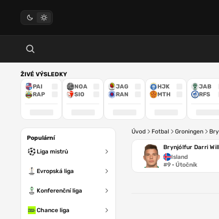
ŽIVÉ VÝSLEDKY
PAI
NOA
JAG
HJK
JAB
RAP
SIO
RAN
MTH
RFS
Úvod
Fotbal
Groningen
Bry
Populární
Brynjólfur Darri Wi
Liga mistrů
Island
#9 · Útočník
Evropská liga
Konferenční liga
Chance liga