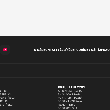
O NÁS
KONTAKTY
ŽEBŘÍČEK
PODMÍNKY UŽITÍ
ZPRAC
POPULÁRNÍ TÝMY
ŘELCI
AC SPARTA PRAHA
 STŘELCI
SK SLAVIA PRAHA
IGA STŘELCI
FC VIKTORIA PLZEŇ
TŘELCI
FC BANÍK OSTRAVA
E STŘELCI
REAL MADRID
FC BARCELONA