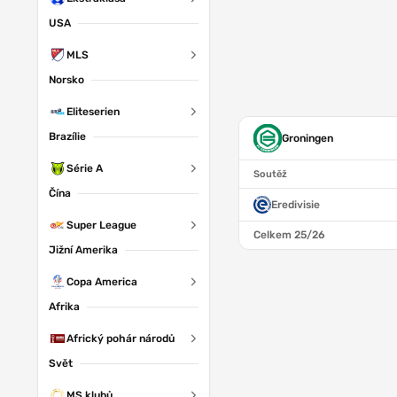
USA
MLS
Norsko
Eliteserien
Brazílie
Groningen
Série A
Soutěž
Čína
Eredivisie
Super League
Celkem 25/26
Jižní Amerika
Copa America
Afrika
Africký pohár národů
Svět
MS klubů