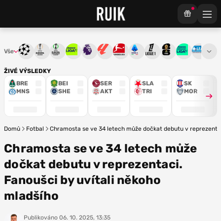
Vše
Liga mistrů
Evropská liga
Konferenční liga
Chance liga
Premier League
La Liga
Bundesliga
Serie A
Ligue 1
Mistrovství světa
Chance Národ
3. ČFL
M
ŽIVÉ VÝSLEDKY
BRE
BEI
SER
SLA
SK
MNS
SHE
AKT
TRI
MOR
Domů
Fotbal
Chramosta se ve 34 letech může dočkat debutu v reprezentac
Chramosta se ve 34 letech může
dočkat debutu v reprezentaci.
Fanoušci by uvítali někoho
mladšího
Publikováno
06. 10. 2025, 13:35