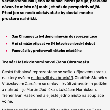
většina fanoušků jeho nominaci nerozporuje, převládá
názor, že místo něj mohl jet někdo perspektivnější.
Přeci jen se nedá očekávat, že by dostal mnoho
prostoru na hřišti.
Jan Chramosta byl donominován do reprezentace
V ní si může připsat ve 34 letech seniorský debut
Fanoušci by preferovali někoho mladšího
Trenér Hašek donominoval Jana Chramostu
Česká fotbalová reprezentace se sešla k říjnovému srazu,
na který ovšem
nedorazili dva brankáři
. Jindřich Staněk s
Vítězslavem Jarošem se omluvili kvůli zdravotním potížím
a nahradili je Martin Jedlička s Lukášem Horníčkem.
Trenér Ivan Hašek měl ale ještě jedno místo na soupisce
volné.