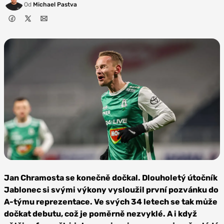
Od
Michael Pastva
Foto: FK
Jablonec
Jan Chramosta se konečně dočkal. Dlouholetý útočník
Jablonec si svými výkony vysloužil první pozvánku do
A-týmu reprezentace. Ve svých 34 letech se tak může
dočkat debutu, což je poměrně nezvyklé. A i když