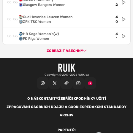
Slavia Praha ženy
1
05. 08.
Glasgow Rangers Women
2
Oud Heverlee Leuven Women
4
05. 08.
ZFK TSC Women
0
HB Koge Woman's(w)
4
05. 08.
FK Riga Women
1
ZOBRAZIT VŠECHNY
Copyright © 2017–2026 RUIK.cz
O NÁS
KONTAKTY
ŽEBŘÍČEK
PODMÍNKY UŽITÍ
ZPRACOVÁNÍ OSOBNÍCH ÚDAJŮ A COOKIES
REDAKČNÍ STANDARDY
ARCHIV
PARTNEŘI