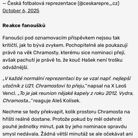
— Česká fotbalová reprezentace (@ceskarepre_cz)
October 6, 2025
Reakce fanoušků
Fanoušci pod oznamovacím příspěvkem nejsou tak
kritičtí, jak to bývá zvykem. Pochopitelně ale poukazují
právě na věk Chramosty, kterému sice nominaci přejí,
avšak pachutí je právě to, že kouč Hašek není trošku
odvážnější.
„V každé normální reprezentaci by se vzal např. nejlepší
utočník z U21. Chramostovi to přeju,“
napsal na X Leoš
Vencl.
„To je jak reunion nějaké kapely z roku 2012, Vydra,
Chramosta…“
reaguje Aleš Kolísek.
Nechme se tedy překvapit, kolik prostoru Chramosta na
hřišti reálně dostane. Protože pokud by měl odehrát
pouhé jednotky minut, pak by jeho nominace opravdu
smysl nedávala. Žádná větší minutáž se ale očekávat ani