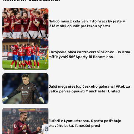
Někdo musí z kola ven. Tito hráči by ještě v
létě mohli opustit pražskou Spartu
Zbrojovka hlásí kontroverzní příchod. Do Brna
míří bývalý šéf Sparty či Bohemians
Další megapřestup českého gólmana! Vítek za
velké peníze opouští Manchester United
Euforii z Lyonu stranou. Sparta potřebuje
pravého beka, fanoušci prosí