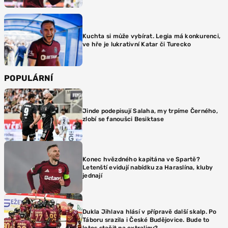
Kuchta si může vybírat. Legia má konkurenci,
ve hře je lukrativní Katar či Turecko
POPULÁRNÍ
Jinde podepisují Salaha, my trpíme Černého,
zlobí se fanoušci Besiktase
Konec hvězdného kapitána ve Spartě?
Letenští evidují nabídku za Haraslína, kluby
jednají
Dukla Jihlava hlásí v přípravě další skalp. Po
Táboru srazila i České Budějovice. Bude to
letos stačit na extraligu?