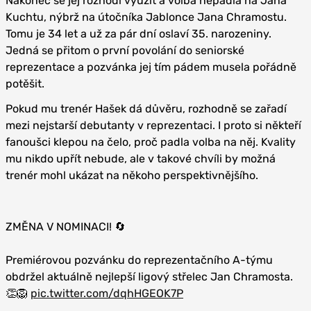
Nakonec se jej rozhodl využít a volba nepadla na Jana
Kuchtu, nýbrž na útočníka Jablonce Jana Chramostu.
Tomu je 34 let a už za pár dní oslaví 35. narozeniny.
Jedná se přitom o první povolání do seniorské
reprezentace a pozvánka jej tím pádem musela pořádně
potěšit.
Pokud mu trenér Hašek dá důvěru, rozhodně se zařadí
mezi nejstarší debutanty v reprezentaci. I proto si někteří
fanoušci klepou na čelo, proč padla volba na něj. Kvality
mu nikdo upřít nebude, ale v takové chvíli by možná
trenér mohl ukázat na někoho perspektivnějšího.
ZMĚNA V NOMINACI! 🔄
Premiérovou pozvánku do reprezentačního A-týmu
obdržel aktuálně nejlepší ligový střelec Jan Chramosta.
👏🦁
pic.twitter.com/dqhHGEOK7P