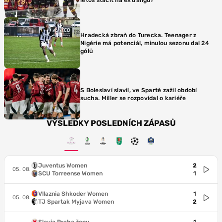
Hradecká zbraň do Turecka. Teenager z
Nigérie má potenciál, minulou sezonu dal 24
gólů
S Boleslaví slavil, ve Spartě zažil období
sucha. Miller se rozpovídal o kariéře
VÝSLEDKY POSLEDNÍCH ZÁPASŮ
Juventus Women
2
05. 08.
SCU Torreense Women
1
Vllaznia Shkoder Women
1
05. 08.
TJ Spartak Myjava Women
2