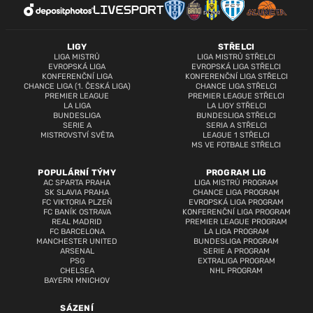
LIGY
STŘELCI
LIGA MISTRŮ
LIGA MISTRŮ STŘELCI
EVROPSKÁ LIGA
EVROPSKÁ LIGA STŘELCI
KONFERENČNÍ LIGA
KONFERENČNÍ LIGA STŘELCI
CHANCE LIGA (1. ČESKÁ LIGA)
CHANCE LIGA STŘELCI
PREMIER LEAGUE
PREMIER LEAGUE STŘELCI
LA LIGA
LA LIGY STŘELCI
BUNDESLIGA
BUNDESLIGA STŘELCI
SERIE A
SERIA A STŘELCI
MISTROVSTVÍ SVĚTA
LEAGUE 1 STŘELCI
MS VE FOTBALE STŘELCI
POPULÁRNÍ TÝMY
PROGRAM LIG
AC SPARTA PRAHA
LIGA MISTRŮ PROGRAM
SK SLAVIA PRAHA
CHANCE LIGA PROGRAM
FC VIKTORIA PLZEŇ
EVROPSKÁ LIGA PROGRAM
FC BANÍK OSTRAVA
KONFERENČNÍ LIGA PROGRAM
REAL MADRID
PREMIER LEAGUE PROGRAM
FC BARCELONA
LA LIGA PROGRAM
MANCHESTER UNITED
BUNDESLIGA PROGRAM
ARSENAL
SERIE A PROGRAM
PSG
EXTRALIGA PROGRAM
CHELSEA
NHL PROGRAM
BAYERN MNICHOV
SÁZENÍ