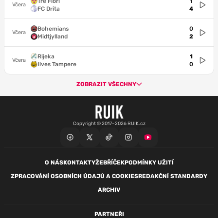
Tre Fiori
1
Včera
FC Drita
4
Bohemians
0
Včera
Midtjylland
2
Rijeka
1
Včera
Ilves Tampere
0
ZOBRAZIT VŠECHNY
Copyright © 2017–2026 RUIK.cz
O NÁS
KONTAKTY
ŽEBŘÍČEK
PODMÍNKY UŽITÍ
ZPRACOVÁNÍ OSOBNÍCH ÚDAJŮ A COOKIES
REDAKČNÍ STANDARDY
ARCHIV
PARTNEŘI