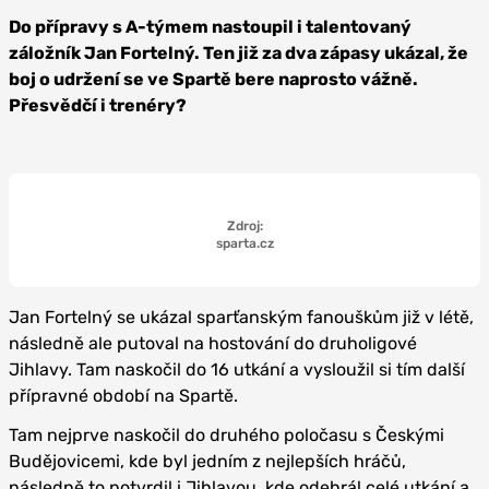
Do přípravy s A-týmem nastoupil i talentovaný
záložník Jan Fortelný. Ten již za dva zápasy ukázal, že
boj o udržení se ve Spartě bere naprosto vážně.
Přesvědčí i trenéry?
Zdroj:
sparta.cz
Jan Fortelný se ukázal sparťanským fanouškům již v létě,
následně ale putoval na hostování do druholigové
Jihlavy. Tam naskočil do 16 utkání a vysloužil si tím další
přípravné období na Spartě.
Tam nejprve naskočil do druhého poločasu s Českými
Budějovicemi, kde byl jedním z nejlepších hráčů,
následně to potvrdil i Jihlavou, kde odehrál celé utkání a