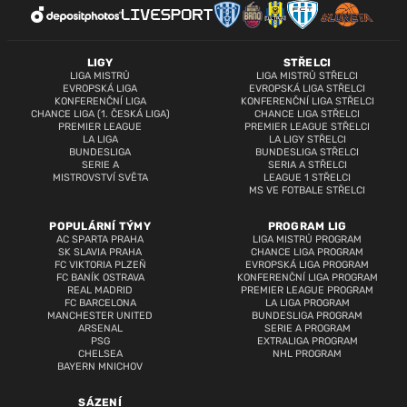
LIGY
STŘELCI
LIGA MISTRŮ
LIGA MISTRŮ STŘELCI
EVROPSKÁ LIGA
EVROPSKÁ LIGA STŘELCI
KONFERENČNÍ LIGA
KONFERENČNÍ LIGA STŘELCI
CHANCE LIGA (1. ČESKÁ LIGA)
CHANCE LIGA STŘELCI
PREMIER LEAGUE
PREMIER LEAGUE STŘELCI
LA LIGA
LA LIGY STŘELCI
BUNDESLIGA
BUNDESLIGA STŘELCI
SERIE A
SERIA A STŘELCI
MISTROVSTVÍ SVĚTA
LEAGUE 1 STŘELCI
MS VE FOTBALE STŘELCI
POPULÁRNÍ TÝMY
PROGRAM LIG
AC SPARTA PRAHA
LIGA MISTRŮ PROGRAM
SK SLAVIA PRAHA
CHANCE LIGA PROGRAM
FC VIKTORIA PLZEŇ
EVROPSKÁ LIGA PROGRAM
FC BANÍK OSTRAVA
KONFERENČNÍ LIGA PROGRAM
REAL MADRID
PREMIER LEAGUE PROGRAM
FC BARCELONA
LA LIGA PROGRAM
MANCHESTER UNITED
BUNDESLIGA PROGRAM
ARSENAL
SERIE A PROGRAM
PSG
EXTRALIGA PROGRAM
CHELSEA
NHL PROGRAM
BAYERN MNICHOV
SÁZENÍ