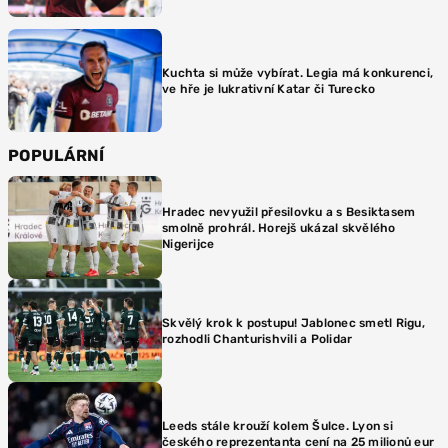
Kuchta si může vybírat. Legia má konkurenci,
ve hře je lukrativní Katar či Turecko
POPULÁRNÍ
Hradec nevyužil přesilovku a s Besiktasem
smolně prohrál. Horejš ukázal skvělého
Nigerijce
Skvělý krok k postupu! Jablonec smetl Rigu,
rozhodli Chanturishvili a Polidar
Leeds stále krouží kolem Šulce. Lyon si
českého reprezentanta cení na 25 milionů eur