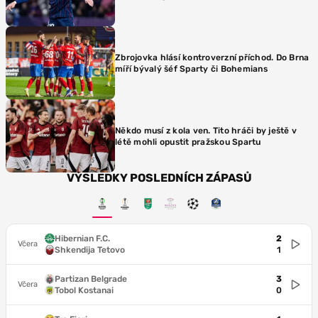
Zbrojovka hlásí kontroverzní příchod. Do Brna
míří bývalý šéf Sparty či Bohemians
Někdo musí z kola ven. Tito hráči by ještě v
létě mohli opustit pražskou Spartu
VÝSLEDKY POSLEDNÍCH ZÁPASŮ
Hibernian F.C.
2
Včera
Shkendija Tetovo
1
Partizan Belgrade
3
Včera
Tobol Kostanai
0