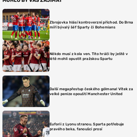
MOHLO BY VÁS ZAJÍMAT
Zbrojovka hlásí kontroverzní příchod. Do Brna
míří bývalý šéf Sparty či Bohemians
Někdo musí z kola ven. Tito hráči by ještě v
létě mohli opustit pražskou Spartu
Další megapřestup českého gólmana! Vítek za
velké peníze opouští Manchester United
Euforii z Lyonu stranou. Sparta potřebuje
pravého beka, fanoušci prosí