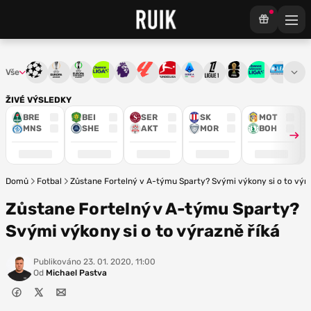
Vše
Liga mistrů
Evropská liga
Konferenční liga
Chance liga
Premier League
La Liga
Bundesliga
Serie A
Ligue 1
Mistrovství světa
Chance Národ
3. ČFL
M
ŽIVÉ VÝSLEDKY
BRE
BEI
SER
SK
MOT
MNS
SHE
AKT
MOR
BOH
Domů
Fotbal
Zůstane Fortelný v A-týmu Sparty? Svými výkony si o to výra
Zůstane Fortelný v A-týmu Sparty?
Svými výkony si o to výrazně říká
Publikováno
23. 01. 2020, 11:00
Od
Michael Pastva