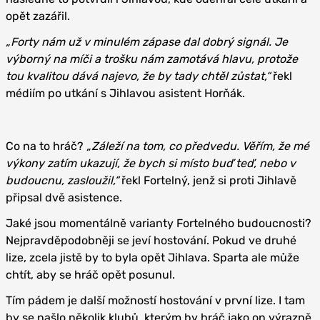
opět zazářil.
„Forty nám už v minulém zápase dal dobrý signál. Je
výborný na míči a trošku nám zamotává hlavu, protože
tou kvalitou dává najevo, že by tady chtěl zůstat,“
řekl
médiím po utkání s Jihlavou asistent Horňák.
Co na to hráč?
„Záleží na tom, co předvedu. Věřím, že mé
výkony zatím ukazují, že bych si místo buď teď, nebo v
budoucnu, zasloužil,“
řekl Fortelný, jenž si proti Jihlavě
připsal dvě asistence.
Jaké jsou momentálně varianty Fortelného budoucnosti?
Nejpravděpodobněji se jeví hostování. Pokud ve druhé
lize, zcela jistě by to byla opět Jihlava. Sparta ale může
chtít, aby se hráč opět posunul.
Tím pádem je další možností hostování v první lize. I tam
by se našlo několik klubů, kterým by hráč jako on výrazně