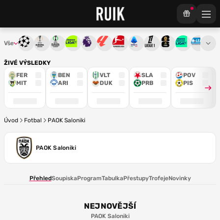
Vše
Liga mistrů
Evropská liga
Konferenční liga
Chance liga
Premier League
La Liga
Bundesliga
Serie A
Ligue 1
Mistrovství světa
Chance Národ
3. ČFL
M
ŽIVÉ VÝSLEDKY
FER
BEN
VLT
SLA
POV
MIT
ARI
DUK
PRB
PIS
Úvod
Fotbal
PAOK Saloniki
PAOK Saloniki
Přehled
Soupiska
Program
Tabulka
Přestupy
Trofeje
Novinky
NEJNOVĚJŠÍ
PAOK Saloniki