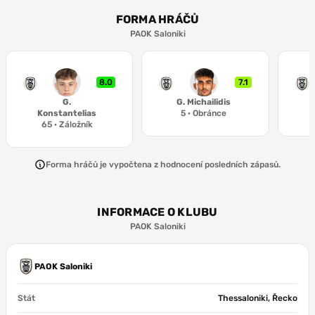
6.2
6.2
6.4
A. Živković
G. Konstantelias
Taison
FORMA HRÁČŮ
PAOK Saloniki
6.3
A. Mythou
8.0
7.1
G.
G. Michailidis
Konstantelias
5
·
Obránce
65
·
Záložník
Forma hráčů je vypočtena z hodnocení posledních zápasů.
INFORMACE O KLUBU
PAOK Saloniki
PAOK Saloniki
Stát
Thessaloniki, Řecko