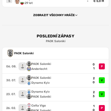
5
-
€ 5,0 M
·
29 let
ZOBRAZIT VŠECHNY HRÁČE
POSLEDNÍ ZÁPASY
PAOK Saloniki
PAOK Saloniki
PAOK Saloniki
0
06. 08.
P
1
Anderlecht
PAOK Saloniki
2
30. 07.
V
0
Dynamo Kyiv
Dynamo Kyiv
2
23. 07.
V
3
PAOK Saloniki
Celta Vigo
1
26. 02.
P
0
PAOK Saloniki