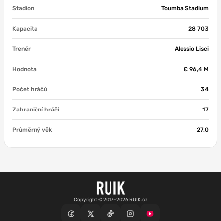
Stadion
Toumba Stadium
Kapacita
28 703
Trenér
Alessio Lisci
Hodnota
€ 96,4 M
Počet hráčů
34
Zahraniční hráči
17
Průměrný věk
27,0
Copyright © 2017–2026 RUIK.cz