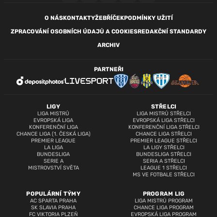
O NÁS
KONTAKTY
ŽEBŘÍČEK
PODMÍNKY UŽITÍ
ZPRACOVÁNÍ OSOBNÍCH ÚDAJŮ A COOKIES
REDAKČNÍ STANDARDY
ARCHIV
PARTNEŘI
LIGY
STŘELCI
LIGA MISTRŮ
LIGA MISTRŮ STŘELCI
EVROPSKÁ LIGA
EVROPSKÁ LIGA STŘELCI
KONFERENČNÍ LIGA
KONFERENČNÍ LIGA STŘELCI
CHANCE LIGA (1. ČESKÁ LIGA)
CHANCE LIGA STŘELCI
PREMIER LEAGUE
PREMIER LEAGUE STŘELCI
LA LIGA
LA LIGY STŘELCI
BUNDESLIGA
BUNDESLIGA STŘELCI
SERIE A
SERIA A STŘELCI
MISTROVSTVÍ SVĚTA
LEAGUE 1 STŘELCI
MS VE FOTBALE STŘELCI
POPULÁRNÍ TÝMY
PROGRAM LIG
AC SPARTA PRAHA
LIGA MISTRŮ PROGRAM
SK SLAVIA PRAHA
CHANCE LIGA PROGRAM
FC VIKTORIA PLZEŇ
EVROPSKÁ LIGA PROGRAM