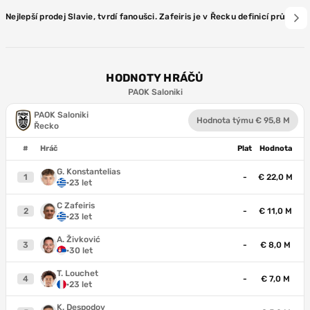
Nejlepší prodej Slavie, tvrdí fanoušci. Zafeiris je v Řecku definicí průměru
Z
HODNOTY HRÁČŮ
PAOK Saloniki
PAOK Saloniki
Hodnota týmu € 95,8 M
Řecko
#
Hráč
Plat
Hodnota
G. Konstantelias
1
-
€ 22,0 M
·
23 let
C Zafeiris
2
-
€ 11,0 M
·
23 let
A. Živković
3
-
€ 8,0 M
·
30 let
T. Louchet
4
-
€ 7,0 M
·
23 let
K. Despodov