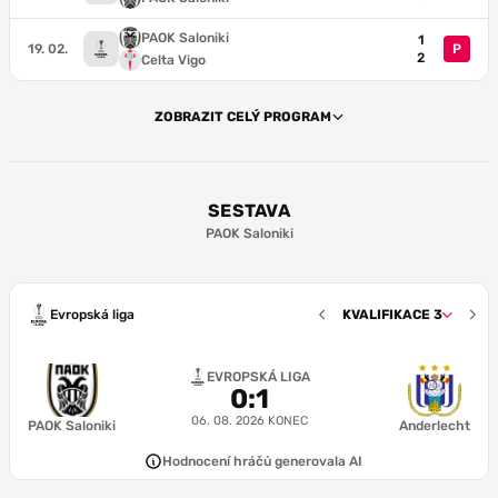
PAOK Saloniki
1
19. 02.
P
2
Celta Vigo
ZOBRAZIT CELÝ PROGRAM
SESTAVA
PAOK Saloniki
Evropská liga
KVALIFIKACE 3
6.3
J. Pavlenka
EVROPSKÁ LIGA
0
:
1
6.9
6.4
7.2
6.7
J. Kenny
P. Hatzidiakos
G. Michailidis
J. Gómez
06. 08. 2026
KONEC
PAOK Saloniki
Anderlecht
6.6
6.8
Hodnocení hráčů generovala AI
1-4-2-3-1
B. Santamaria
C Zafeiris