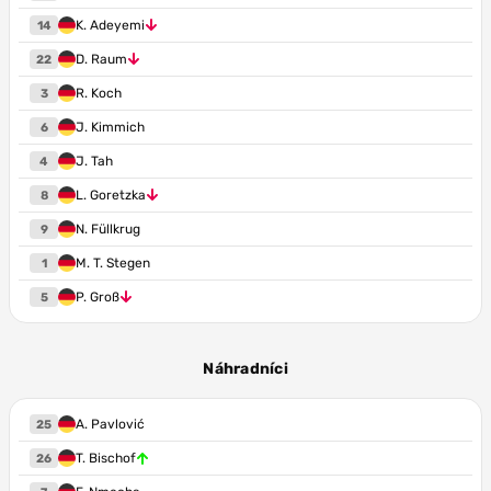
K. Adeyemi
14
D. Raum
22
R. Koch
3
J. Kimmich
6
J. Tah
4
L. Goretzka
8
N. Füllkrug
9
M. T. Stegen
1
P. Groß
5
Náhradníci
A. Pavlović
25
T. Bischof
26