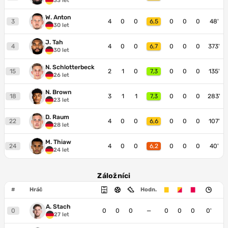
33 let
W. Anton
3
4
0
0
6,5
0
0
0
48'
30 let
J. Tah
4
4
0
0
6,7
0
0
0
373'
30 let
N. Schlotterbeck
15
2
1
0
7,3
0
0
0
135'
26 let
N. Brown
18
3
1
1
7,3
0
0
0
283'
23 let
D. Raum
22
4
0
0
6,6
0
0
0
107'
28 let
M. Thiaw
24
4
0
0
6,2
0
0
0
40'
24 let
Záložníci
#
Hráč
Hodn.
A. Stach
0
0
0
0
—
0
0
0
0'
27 let