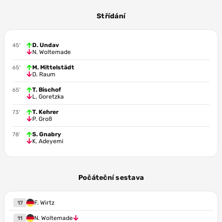
6.8
6.8
6.6
K. Adeyemi
L. Goretzka
F. Wirtz
Střídání
6.1
6.3
N. Woltemade
N. Füllkrug
D. Undav
45'
N. Woltemade
M. Mittelstädt
65'
D. Raum
T. Bischof
65'
L. Goretzka
T. Kehrer
73'
P. Groß
S. Gnabry
78'
K. Adeyemi
Počáteční sestava
F. Wirtz
17
N. Woltemade
11