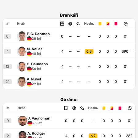
Brankáři
#
Hráč
Hodn.
F. G. Dahmen
0
0
—
—
—
0
0
0
0'
28 let
M. Neuer
1
4
—
—
6,8
0
0
0
390'
€
40 let
O. Baumann
12
4
—
—
—
0
0
0
0'
36 let
A. Nübel
21
4
—
—
—
0
0
0
0'
29 let
Obránci
#
Hráč
Hodn.
J. Vagnoman
0
0
0
0
—
0
0
0
0'
25 let
A. Rüdiger
2
4
0
0
6,7
0
0
0
262'