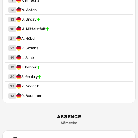
F. Nmecha
7
W. Anton
2
D. Undav
13
M. Mittelstädt
18
A. Nübel
24
R. Gosens
21
L. Sané
19
T. Kehrer
15
S. Gnabry
20
R. Andrich
23
O. Baumann
12
ABSENCE
Německo