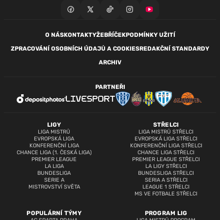
O NÁS
KONTAKTY
ŽEBŘÍČEK
PODMÍNKY UŽITÍ
ZPRACOVÁNÍ OSOBNÍCH ÚDAJŮ A COOKIES
REDAKČNÍ STANDARDY
ARCHIV
PARTNEŘI
LIGY
STŘELCI
LIGA MISTRŮ
LIGA MISTRŮ STŘELCI
EVROPSKÁ LIGA
EVROPSKÁ LIGA STŘELCI
KONFERENČNÍ LIGA
KONFERENČNÍ LIGA STŘELCI
CHANCE LIGA (1. ČESKÁ LIGA)
CHANCE LIGA STŘELCI
PREMIER LEAGUE
PREMIER LEAGUE STŘELCI
LA LIGA
LA LIGY STŘELCI
BUNDESLIGA
BUNDESLIGA STŘELCI
SERIE A
SERIA A STŘELCI
MISTROVSTVÍ SVĚTA
LEAGUE 1 STŘELCI
MS VE FOTBALE STŘELCI
POPULÁRNÍ TÝMY
PROGRAM LIG