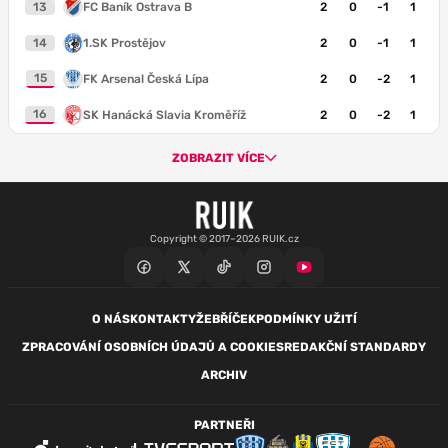
13
FC Baník Ostrava B
2
0
-1
1
14
1.SK Prostějov
2
0
-1
1
15
FK Arsenal Česká Lípa
2
0
-2
1
16
SK Hanácká Slavia Kroměříž
2
0
-2
1
ZOBRAZIT VÍCE
Copyright © 2017–2026 RUIK.cz
O NÁS
KONTAKTY
ŽEBŘÍČEK
PODMÍNKY UŽITÍ
ZPRACOVÁNÍ OSOBNÍCH ÚDAJŮ A COOKIES
REDAKČNÍ STANDARDY
ARCHIV
PARTNEŘI