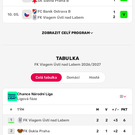
1
SK Slavia Praha B
FC Baník Ostrava B
1
10. 05.
V
2
FK Viagem Ústí nad Labem
ZOBRAZIT CELÝ PROGRAM
TABULKA
FK Viagem Ústí nad Labem 2026/2027
Celá tabulka
Domácí
Hosté
Chance Národní Liga
Ligová fáze
#
TÝM
M
V
+ / -
PKT
1
FK Viagem Ústí nad Labem
2
2
+3
6
2
FK Dukla Praha
2
1
+2
4