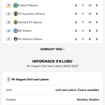
3
Fotbal Příbram
2
1
+1
4
4
FC Vysočina Jihlava
2
1
+1
4
5
Slezský FC Opava
2
1
+1
3
6
SK Kladno
2
1
0
3
7
FK Viktoria Žižkov
2
1
0
3
ZOBRAZIT VÍCE
INFORMACE O KLUBU
FK Viagem Ústí nad Labem 2026/2027
FK Viagem Ústí nad Labem
Stát
Usti nad Labem, Česká republika
Stadion
Mestsky Stadion