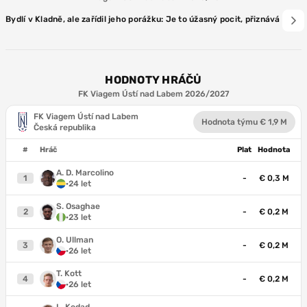
Bydlí v Kladně, ale zařídil jeho porážku: Je to úžasný pocit, přiznává úste
HODNOTY HRÁČŮ
FK Viagem Ústí nad Labem 2026/2027
FK Viagem Ústí nad Labem
Hodnota týmu € 1,9 M
Česká republika
#
Hráč
Plat
Hodnota
A. D. Marcolino
1
-
€ 0,3 M
·
24 let
S. Osaghae
2
-
€ 0,2 M
·
23 let
O. Ullman
3
-
€ 0,2 M
·
26 let
T. Kott
4
-
€ 0,2 M
·
26 let