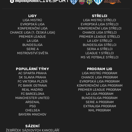
LIGY
STŘELCI
LIGA MISTRŮ
LIGA MISTRŮ STŘELCI
EVROPSKÁ LIGA
EVROPSKÁ LIGA STŘELCI
KONFERENČNÍ LIGA
KONFERENČNÍ LIGA STŘELCI
CHANCE LIGA (1. ČESKÁ LIGA)
CHANCE LIGA STŘELCI
PREMIER LEAGUE
PREMIER LEAGUE STŘELCI
LA LIGA
LA LIGY STŘELCI
BUNDESLIGA
BUNDESLIGA STŘELCI
SERIE A
SERIA A STŘELCI
MISTROVSTVÍ SVĚTA
LEAGUE 1 STŘELCI
MS VE FOTBALE STŘELCI
POPULÁRNÍ TÝMY
PROGRAM LIG
AC SPARTA PRAHA
LIGA MISTRŮ PROGRAM
SK SLAVIA PRAHA
CHANCE LIGA PROGRAM
FC VIKTORIA PLZEŇ
EVROPSKÁ LIGA PROGRAM
FC BANÍK OSTRAVA
KONFERENČNÍ LIGA PROGRAM
REAL MADRID
PREMIER LEAGUE PROGRAM
FC BARCELONA
LA LIGA PROGRAM
MANCHESTER UNITED
BUNDESLIGA PROGRAM
ARSENAL
SERIE A PROGRAM
PSG
EXTRALIGA PROGRAM
CHELSEA
NHL PROGRAM
BAYERN MNICHOV
SÁZENÍ
ŽEBŘÍČEK SÁZKOVÝCH KANCELÁŘÍ