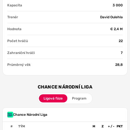
Kapacita
3 000
Trenér
David Oulehla
Hodnota
€ 2,4 M
Počet hráčů
22
Zahraniční hráči
7
Průměrný věk
28,8
CHANCE NÁRODNÍ LIGA
Ligová fáze
Program
Chance Národní Liga
#
TÝM
M
Z
+ / -
PKT