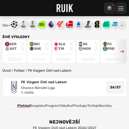
Vše
Liga mistrů
Evropská liga
Konferenční liga
Chance liga
Premier League
La Liga
Bundesliga
Serie A
Ligue 1
Mistrovství světa
Chance Národ
3. ČFL
M
ŽIVÉ VÝSLEDKY
SER
BEI
SLA
SK
FC
AKT
SHE
TRI
MOR
PRB
Úvod
Fotbal
FK Viagem Ústí nad Labem
FK Viagem Ústí nad Labem
26/27
Chance Národní Liga
1. místo
Přehled
Soupiska
Program
Tabulka
Přestupy
Trofeje
Novinky
NEJNOVĚJŠÍ
FK Viagem Ústí nad Labem 2026/2027