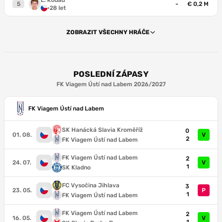
L. Kodad
5
-
€ 0,2 M
·
28 let
ZOBRAZIT VŠECHNY HRÁČE
POSLEDNÍ ZÁPASY
FK Viagem Ústí nad Labem 2026/2027
FK Viagem Ústí nad Labem
SK Hanácká Slavia Kroměříž
0
01. 08.
V
2
FK Viagem Ústí nad Labem
FK Viagem Ústí nad Labem
2
24. 07.
V
1
SK Kladno
FC Vysočina Jihlava
3
23. 05.
P
1
FK Viagem Ústí nad Labem
FK Viagem Ústí nad Labem
2
16. 05.
V