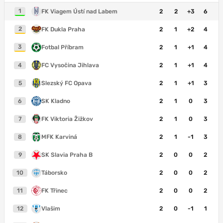
1
FK Viagem Ústí nad Labem
2
2
+3
6
2
FK Dukla Praha
2
1
+2
4
3
Fotbal Příbram
2
1
+1
4
4
FC Vysočina Jihlava
2
1
+1
4
5
Slezský FC Opava
2
1
+1
3
6
SK Kladno
2
1
0
3
7
FK Viktoria Žižkov
2
1
0
3
8
MFK Karviná
2
1
-1
3
9
SK Slavia Praha B
2
0
0
2
10
Táborsko
2
0
0
2
11
FK Třinec
2
0
0
2
12
Vlašim
2
0
-1
1