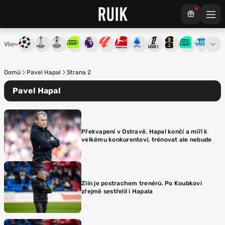
Vše
Liga mistrů
Evropská liga
Konferenční liga
Chance liga
Premier League
La Liga
Bundesliga
Serie A
Ligue 1
Mistrovství světa
Chance Národ
3. ČFL
M
Domů
Pavel Hapal
Strana 2
Pavel Hapal
Překvapení v Ostravě. Hapal končí a míří k
velkému konkurentovi, trénovat ale nebude
Zlín je postrachem trenérů. Po Koubkovi
zřejmě sestřelil i Hapala