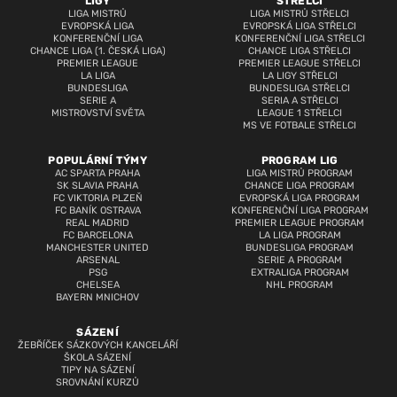
LIGY
STŘELCI
LIGA MISTRŮ
LIGA MISTRŮ STŘELCI
EVROPSKÁ LIGA
EVROPSKÁ LIGA STŘELCI
KONFERENČNÍ LIGA
KONFERENČNÍ LIGA STŘELCI
CHANCE LIGA (1. ČESKÁ LIGA)
CHANCE LIGA STŘELCI
PREMIER LEAGUE
PREMIER LEAGUE STŘELCI
LA LIGA
LA LIGY STŘELCI
BUNDESLIGA
BUNDESLIGA STŘELCI
SERIE A
SERIA A STŘELCI
MISTROVSTVÍ SVĚTA
LEAGUE 1 STŘELCI
MS VE FOTBALE STŘELCI
POPULÁRNÍ TÝMY
PROGRAM LIG
AC SPARTA PRAHA
LIGA MISTRŮ PROGRAM
SK SLAVIA PRAHA
CHANCE LIGA PROGRAM
FC VIKTORIA PLZEŇ
EVROPSKÁ LIGA PROGRAM
FC BANÍK OSTRAVA
KONFERENČNÍ LIGA PROGRAM
REAL MADRID
PREMIER LEAGUE PROGRAM
FC BARCELONA
LA LIGA PROGRAM
MANCHESTER UNITED
BUNDESLIGA PROGRAM
ARSENAL
SERIE A PROGRAM
PSG
EXTRALIGA PROGRAM
CHELSEA
NHL PROGRAM
BAYERN MNICHOV
SÁZENÍ
ŽEBŘÍČEK SÁZKOVÝCH KANCELÁŘÍ
ŠKOLA SÁZENÍ
TIPY NA SÁZENÍ
SROVNÁNÍ KURZŮ