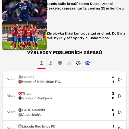
Leeds stále krouží kolem Šulce. Lyon si
českého reprezentanta cení na 25 milionů eur
Zbrojovka hlásí kontroverzní příchod. Do Brna
míří bývalý šéf Sparty či Bohemians
VÝSLEDKY POSLEDNÍCH ZÁPASŮ
Benfica
6
Včera
Heart of Midlothian F.C.
1
Thun
3
Včera
Vikingur Reykjavik
0
PAOK Saloniki
0
Včera
Anderlecht
1
Lincoln Red Imps FC
1
Včera