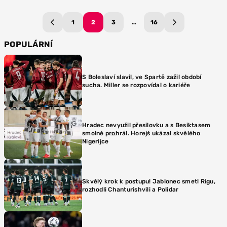
1
2
3
…
16
POPULÁRNÍ
S Boleslaví slavil, ve Spartě zažil období
sucha. Miller se rozpovídal o kariéře
Hradec nevyužil přesilovku a s Besiktasem
smolně prohrál. Horejš ukázal skvělého
Nigerijce
Skvělý krok k postupu! Jablonec smetl Rigu,
rozhodli Chanturishvili a Polidar