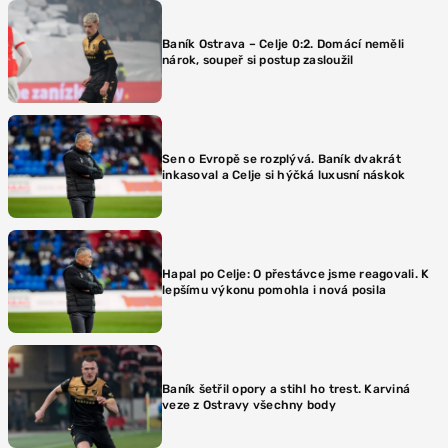
Baník Ostrava – Celje 0:2. Domácí neměli
nárok, soupeř si postup zasloužil
Sen o Evropě se rozplývá. Baník dvakrát
inkasoval a Celje si hýčká luxusní náskok
Hapal po Celje: O přestávce jsme reagovali. K
lepšímu výkonu pomohla i nová posila
Baník šetřil opory a stihl ho trest. Karviná
veze z Ostravy všechny body