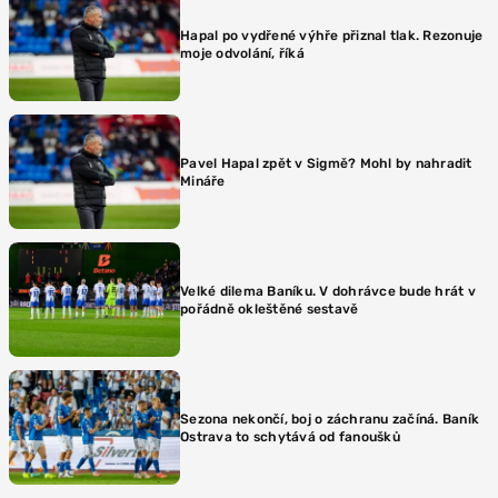
Hapal po vydřené výhře přiznal tlak. Rezonuje
moje odvolání, říká
Pavel Hapal zpět v Sigmě? Mohl by nahradit
Mináře
Velké dilema Baníku. V dohrávce bude hrát v
pořádně okleštěné sestavě
Sezona nekončí, boj o záchranu začíná. Baník
Ostrava to schytává od fanoušků