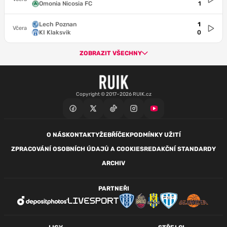
Omonia Nicosia FC
1
Lech Poznan
1
Včera
KI Klaksvik
0
ZOBRAZIT VŠECHNY
Copyright © 2017–2026 RUIK.cz
O NÁS
KONTAKTY
ŽEBŘÍČEK
PODMÍNKY UŽITÍ
ZPRACOVÁNÍ OSOBNÍCH ÚDAJŮ A COOKIES
REDAKČNÍ STANDARDY
ARCHIV
PARTNEŘI