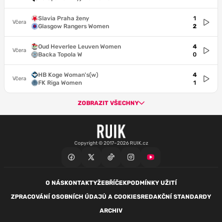
Slavia Praha ženy
1
Včera
Glasgow Rangers Women
2
Oud Heverlee Leuven Women
4
Včera
Backa Topola W
0
HB Koge Woman's(w)
4
Včera
FK Riga Women
1
ZOBRAZIT VŠECHNY
Copyright © 2017–2026 RUIK.cz
O NÁS
KONTAKTY
ŽEBŘÍČEK
PODMÍNKY UŽITÍ
ZPRACOVÁNÍ OSOBNÍCH ÚDAJŮ A COOKIES
REDAKČNÍ STANDARDY
ARCHIV