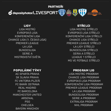
PARTNEŘI
LIGY
STŘELCI
LIGA MISTRŮ
LIGA MISTRŮ STŘELCI
EVROPSKÁ LIGA
EVROPSKÁ LIGA STŘELCI
KONFERENČNÍ LIGA
KONFERENČNÍ LIGA STŘELCI
CHANCE LIGA (1. ČESKÁ LIGA)
CHANCE LIGA STŘELCI
PREMIER LEAGUE
PREMIER LEAGUE STŘELCI
LA LIGA
LA LIGY STŘELCI
BUNDESLIGA
BUNDESLIGA STŘELCI
SERIE A
SERIA A STŘELCI
MISTROVSTVÍ SVĚTA
LEAGUE 1 STŘELCI
MS VE FOTBALE STŘELCI
POPULÁRNÍ TÝMY
PROGRAM LIG
AC SPARTA PRAHA
LIGA MISTRŮ PROGRAM
SK SLAVIA PRAHA
CHANCE LIGA PROGRAM
FC VIKTORIA PLZEŇ
EVROPSKÁ LIGA PROGRAM
FC BANÍK OSTRAVA
KONFERENČNÍ LIGA PROGRAM
REAL MADRID
PREMIER LEAGUE PROGRAM
FC BARCELONA
LA LIGA PROGRAM
MANCHESTER UNITED
BUNDESLIGA PROGRAM
ARSENAL
SERIE A PROGRAM
PSG
EXTRALIGA PROGRAM
CHELSEA
NHL PROGRAM
BAYERN MNICHOV