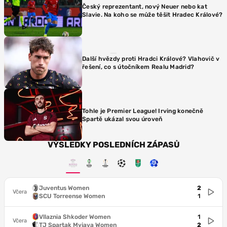
Český reprezentant, nový Neuer nebo kat
Slavie. Na koho se může těšit Hradec Králové?
Další hvězdy proti Hradci Králové? Vlahovič v
řešení, co s útočníkem Realu Madrid?
Tohle je Premier League! Irving konečně
Spartě ukázal svou úroveň
VÝSLEDKY POSLEDNÍCH ZÁPASŮ
Juventus Women
2
Včera
SCU Torreense Women
1
Vllaznia Shkoder Women
1
Včera
TJ Spartak Myjava Women
2