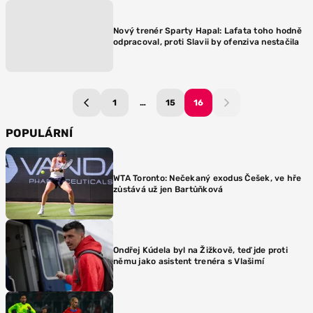
Nový trenér Sparty Hapal: Lafata toho hodně
odpracoval, proti Slavii by ofenziva nestačila
1
…
15
16
POPULÁRNÍ
WTA Toronto: Nečekaný exodus Češek, ve hře
zůstává už jen Bartůňková
Ondřej Kúdela byl na Žižkově, teď jde proti
němu jako asistent trenéra s Vlašimí