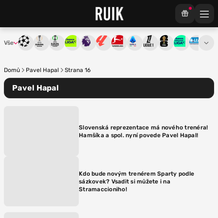
Vše
Liga mistrů
Evropská liga
Konferenční liga
Chance liga
Premier League
La Liga
Bundesliga
Serie A
Ligue 1
Mistrovství světa
Chance Národ
3. ČFL
M
Domů
Pavel Hapal
Strana 16
Pavel Hapal
Slovenská reprezentace má nového trenéra!
Hamšíka a spol. nyní povede Pavel Hapal!
Kdo bude novým trenérem Sparty podle
sázkovek? Vsadit si můžete i na
Stramaccioniho!