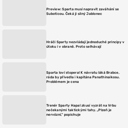
Preview: Sparta musí napravit zaváhání se
Suboticou. Čeká ji silný Jablonec
Hráči Sparty nezvládají jednoduché principy v
útoku i v obraně. Proto selhávají
Sparta loví stopera! K návratu láká Brabce,
ráda by přivedla i kapitána Panathinaikosu.
Problémem je cena
Trenér Sparty Hapal zkusí vyzrát na Vrbu
nečekanými taktickými tahy. „Plzeň je
nervózní,“ popichuje