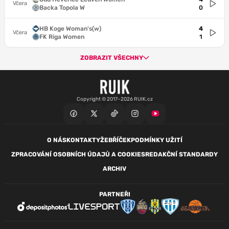
Včera
Backa Topola W
0
HB Koge Woman's(w)
4
Včera
FK Riga Women
1
ZOBRAZIT VŠECHNY
Copyright © 2017–2026 RUIK.cz
O NÁS
KONTAKTY
ŽEBŘÍČEK
PODMÍNKY UŽITÍ
ZPRACOVÁNÍ OSOBNÍCH ÚDAJŮ A COOKIES
REDAKČNÍ STANDARDY
ARCHIV
PARTNEŘI