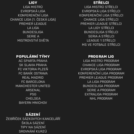
LIGY
STŘELCI
LIGA MISTRŮ
LIGA MISTRŮ STŘELCI
EVROPSKÁ LIGA
EVROPSKÁ LIGA STŘELCI
KONFERENČNÍ LIGA
KONFERENČNÍ LIGA STŘELCI
CHANCE LIGA (1. ČESKÁ LIGA)
CHANCE LIGA STŘELCI
PREMIER LEAGUE
PREMIER LEAGUE STŘELCI
LA LIGA
LA LIGY STŘELCI
BUNDESLIGA
BUNDESLIGA STŘELCI
SERIE A
SERIA A STŘELCI
MISTROVSTVÍ SVĚTA
LEAGUE 1 STŘELCI
MS VE FOTBALE STŘELCI
POPULÁRNÍ TÝMY
PROGRAM LIG
AC SPARTA PRAHA
LIGA MISTRŮ PROGRAM
SK SLAVIA PRAHA
CHANCE LIGA PROGRAM
FC VIKTORIA PLZEŇ
EVROPSKÁ LIGA PROGRAM
FC BANÍK OSTRAVA
KONFERENČNÍ LIGA PROGRAM
REAL MADRID
PREMIER LEAGUE PROGRAM
FC BARCELONA
LA LIGA PROGRAM
MANCHESTER UNITED
BUNDESLIGA PROGRAM
ARSENAL
SERIE A PROGRAM
PSG
EXTRALIGA PROGRAM
CHELSEA
NHL PROGRAM
BAYERN MNICHOV
SÁZENÍ
ŽEBŘÍČEK SÁZKOVÝCH KANCELÁŘÍ
ŠKOLA SÁZENÍ
TIPY NA SÁZENÍ
SROVNÁNÍ KURZŮ