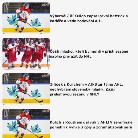
Výborně! Jiří Kulich zapsal první hattrick v
kariéře a vede bodování AHL
Čeští mladíci, kteří by mohli v příští sezóně
naplno prorazit do NHL
Jiříček s Kulichem v All-Star týmu AHL,
nechybí ani slovenský mladík. Zažijí
průlomovou sezonu v NHL?
Kulich s Rouskem dál válí v AHL! V semifinále
pomohli k výhře 3 góly a zdramatizovali sérii