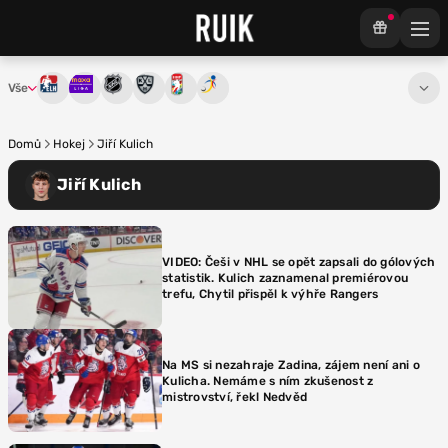
Vše
Tipsport extraliga
Maxa liga
NHL
KHL
Mistrovství světa
Euro Hockey Tour
Domů
Hokej
Jiří Kulich
Jiří Kulich
VIDEO: Češi v NHL se opět zapsali do gólových
statistik. Kulich zaznamenal premiérovou
trefu, Chytil přispěl k výhře Rangers
Na MS si nezahraje Zadina, zájem není ani o
Kulicha. Nemáme s ním zkušenost z
mistrovství, řekl Nedvěd