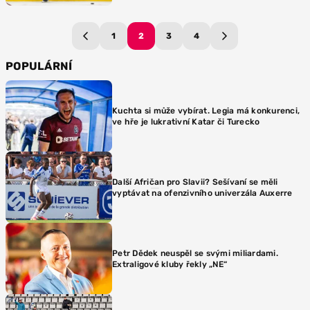
1
2
3
4
POPULÁRNÍ
Kuchta si může vybírat. Legia má konkurenci,
ve hře je lukrativní Katar či Turecko
Další Afričan pro Slavii? Sešívaní se měli
vyptávat na ofenzivního univerzála Auxerre
Petr Dědek neuspěl se svými miliardami.
Extraligové kluby řekly „NE“