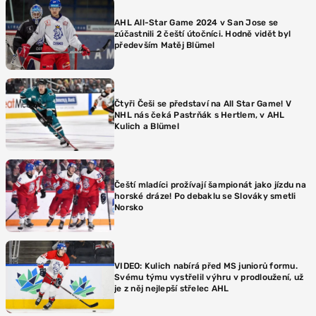
AHL All-Star Game 2024 v San Jose se
zúčastnili 2 čeští útočníci. Hodně vidět byl
především Matěj Blümel
Čtyři Češi se představí na All Star Game! V
NHL nás čeká Pastrňák s Hertlem, v AHL
Kulich a Blümel
Čeští mladíci prožívají šampionát jako jízdu na
horské dráze! Po debaklu se Slováky smetli
Norsko
VIDEO: Kulich nabírá před MS juniorů formu.
Svému týmu vystřelil výhru v prodloužení, už
je z něj nejlepší střelec AHL