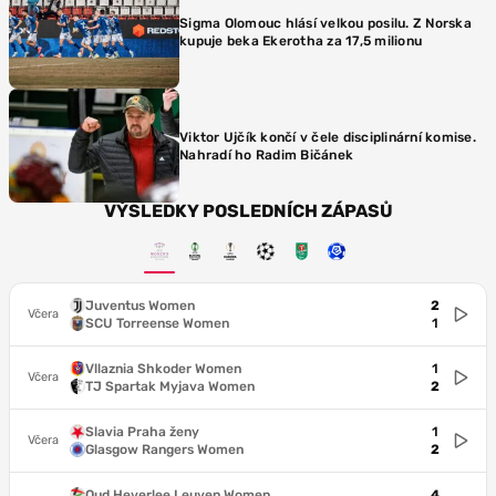
Sigma Olomouc hlásí velkou posilu. Z Norska
kupuje beka Ekerotha za 17,5 milionu
Viktor Ujčík končí v čele disciplinární komise.
Nahradí ho Radim Bičánek
VÝSLEDKY POSLEDNÍCH ZÁPASŮ
Juventus Women
2
Včera
SCU Torreense Women
1
Vllaznia Shkoder Women
1
Včera
TJ Spartak Myjava Women
2
Slavia Praha ženy
1
Včera
Glasgow Rangers Women
2
Oud Heverlee Leuven Women
4