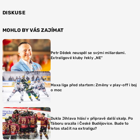
DISKUSE
MOHLO BY VÁS ZAJÍMAT
Petr Dědek neuspěl se svými miliardami.
Extraligové kluby řekly „NE“
Maxa liga před startem: Změny v play-off i boj
o moc
Dukla Jihlava hlásí v přípravě další skalp. Po
Táboru srazila i České Budějovice. Bude to
letos stačit na extraligu?