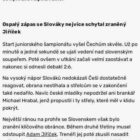
Ospalý zápas se Slováky nejvíce schytal zraněný
Jiříček
Start juniorského šampionátu vyšel Čechům skvěle. Už po
minutě a jedné sekundě se ujali vedení nad slovenským
soupeřem. Poté ovšem v utkání začali velmi zaostávat a
nakonec si odnesli debakl 2:6.
Na vysoký nápor Slováků nedokázali Češi dostatečně
reagovat, obrana nestíhala a střelcům se v zakončení
také nedařilo. Navíc české mladíky nepodržel ani brankář
Michael Hrabal, jenž propustil i ty střely, které měl v klidu
pokrýt.
Největší ránou na prohře se Slovenskem však bylo
zranění klíčového obránce. Během druhé třetiny musel
odstoupit
Adam Jiříček
. Trenéři jej poté zkusili nasadit