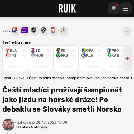
Vše
Tipsport extraliga
Maxa liga
NHL
KHL
Mistrovství světa
Euro Hockey Tour
ŽIVÉ VÝSLEDKY
SLA
SK
FC
OPA
PRO
TRI
MOR
PRB
KLA
KAR
Domů
Hokej
Čeští mladíci prožívají šampionát jako jízdu na horské dráze! 
Čeští mladíci prožívají šampionát
jako jízdu na horské dráze! Po
debaklu se Slováky smetli Norsko
Publikováno
28. 12. 2023, 13:08
Od
Lukáš Matoušek