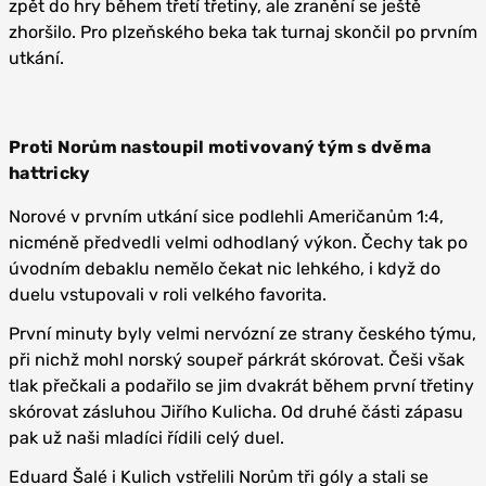
zpět do hry během třetí třetiny, ale zranění se ještě
zhoršilo. Pro plzeňského beka tak turnaj skončil po prvním
utkání.
Proti Norům nastoupil motivovaný tým s dvěma
hattricky
Norové v prvním utkání sice podlehli Američanům 1:4,
nicméně předvedli velmi odhodlaný výkon. Čechy tak po
úvodním debaklu nemělo čekat nic lehkého, i když do
duelu vstupovali v roli velkého favorita.
První minuty byly velmi nervózní ze strany českého týmu,
při nichž mohl norský soupeř párkrát skórovat. Češi však
tlak přečkali a podařilo se jim dvakrát během první třetiny
skórovat zásluhou Jiřího Kulicha. Od druhé části zápasu
pak už naši mladíci řídili celý duel.
Eduard Šalé i Kulich vstřelili Norům tři góly a stali se