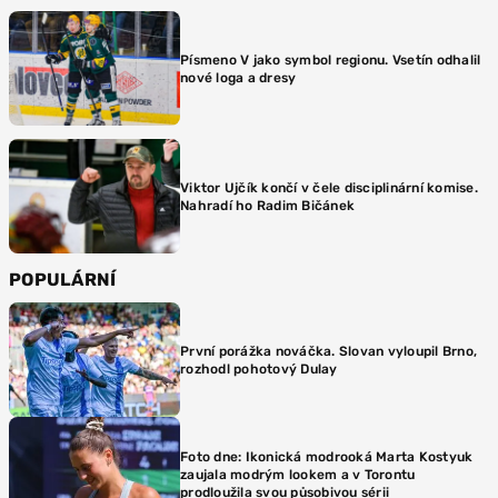
Písmeno V jako symbol regionu. Vsetín odhalil
nové loga a dresy
Viktor Ujčík končí v čele disciplinární komise.
Nahradí ho Radim Bičánek
POPULÁRNÍ
První porážka nováčka. Slovan vyloupil Brno,
rozhodl pohotový Dulay
Foto dne: Ikonická modrooká Marta Kostyuk
zaujala modrým lookem a v Torontu
prodloužila svou působivou sérii