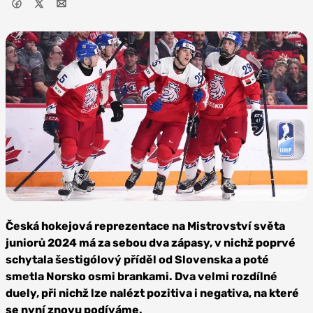
Zdroj: HC Energie
Karlovy Vary
Česká hokejová reprezentace na Mistrovství světa
juniorů 2024 má za sebou dva zápasy, v nichž poprvé
schytala šestigólový příděl od Slovenska a poté
smetla Norsko osmi brankami. Dva velmi rozdílné
duely, při nichž lze nalézt pozitiva i negativa, na které
se nyní znovu podíváme.