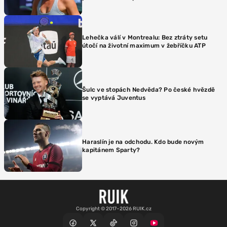
Lehečka válí v Montrealu: Bez ztráty setu
útočí na životní maximum v žebříčku ATP
Šulc ve stopách Nedvěda? Po české hvězdě
se vyptává Juventus
Haraslín je na odchodu. Kdo bude novým
kapitánem Sparty?
Copyright © 2017–2026 RUIK.cz