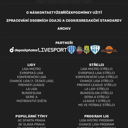
O NÁS
KONTAKTY
ŽEBŘÍČEK
PODMÍNKY UŽITÍ
ZPRACOVÁNÍ OSOBNÍCH ÚDAJŮ A COOKIES
REDAKČNÍ STANDARDY
ARCHIV
PARTNEŘI
LIGY
STŘELCI
LIGA MISTRŮ
LIGA MISTRŮ STŘELCI
EVROPSKÁ LIGA
EVROPSKÁ LIGA STŘELCI
KONFERENČNÍ LIGA
KONFERENČNÍ LIGA STŘELCI
CHANCE LIGA (1. ČESKÁ LIGA)
CHANCE LIGA STŘELCI
PREMIER LEAGUE
PREMIER LEAGUE STŘELCI
LA LIGA
LA LIGY STŘELCI
BUNDESLIGA
BUNDESLIGA STŘELCI
SERIE A
SERIA A STŘELCI
MISTROVSTVÍ SVĚTA
LEAGUE 1 STŘELCI
MS VE FOTBALE STŘELCI
POPULÁRNÍ TÝMY
PROGRAM LIG
AC SPARTA PRAHA
LIGA MISTRŮ PROGRAM
SK SLAVIA PRAHA
CHANCE LIGA PROGRAM