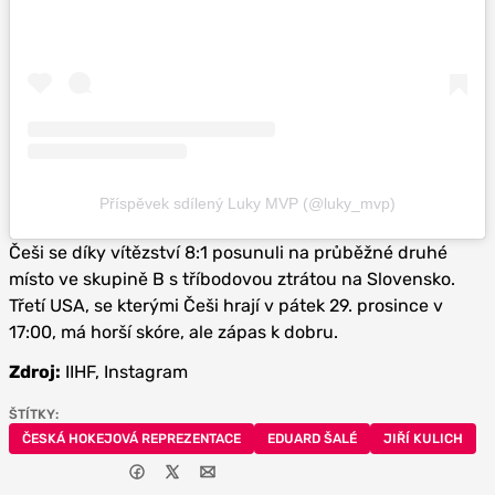
Příspěvek sdílený Luky MVP (@luky_mvp)
Češi se díky vítězství 8:1 posunuli na průběžné druhé
místo ve skupině B s tříbodovou ztrátou na Slovensko.
Třetí USA, se kterými Češi hrají v pátek 29. prosince v
17:00, má horší skóre, ale zápas k dobru.
Zdroj:
IIHF, Instagram
ŠTÍTKY:
ČESKÁ HOKEJOVÁ REPREZENTACE
EDUARD ŠALÉ
JIŘÍ KULICH