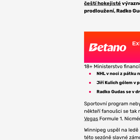
čeští hokejisté
výrazně
prodloužení, Radko Gu
Ex
18+ Ministerstvo financí
NHL v noci z pátku 
Jiří Kulich gólem v 
Radko Gudas se v d
Sportovní program nebyl
někteří fanoušci se tak 
Vegas
Formule 1. Nicmé
Winnipeg uspěl na ledě 
této sezóně slavné zám