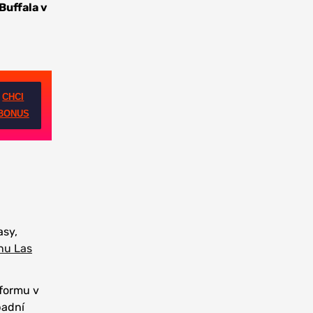
Buffala v
CHCI
BONUS
asy,
nu Las
 formu v
padní