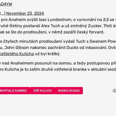
eAD4YW
d_)
November 23, 2024
0 pro Anaheim zvýšil Isac Lundestrom, o vyrovnání na 2:2 se 
uhé třetiny postarali Alex Tuch a už zmíněný Zucker. Třetí d
ak se šlo do prodloužení, v němž zazářil český forvard.
po čtyřech minutách prodloužení vydali Tuch s Owenem Po
ánu, John Gibson nakonec zachránil Ducks od inkasování. Ov
etiletého Kulicha
už byl krátký.
ře nad Anaheimem posunuli na osmou, a tedy postupovou př
o Kulicha je to zatím druhá vstřelená branka v aktuální sez
BUFFALO SABRES
JIŘÍ KULICH
RADKO GUDAS