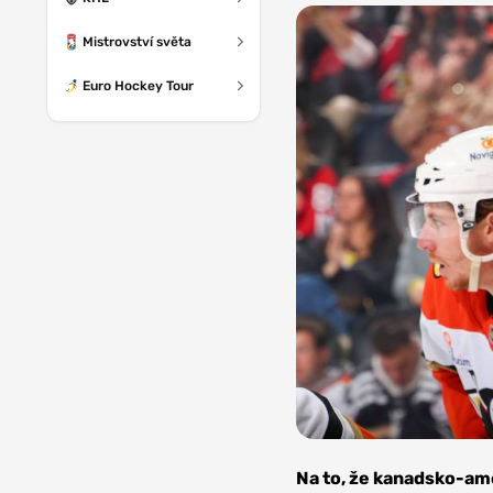
Mistrovství světa
Euro Hockey Tour
Foto: NHL via
Getty Images
Na to, že kanadsko-ame