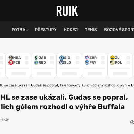
FOTBAL
PŘESTUPY
HOKEJ
TENIS
BOJOVÉ SPOR
HRA
JAB
SIG
ZBR
ZLÍ
PCE
RED
SLO
FRY
POL
HL se zase ukázali. Gudas se popral, talentovaný Kulich gólem rozhodl o výhře B
HL se zase ukázali. Gudas se popral,
lich gólem rozhodl o výhře Buffala
 11:45