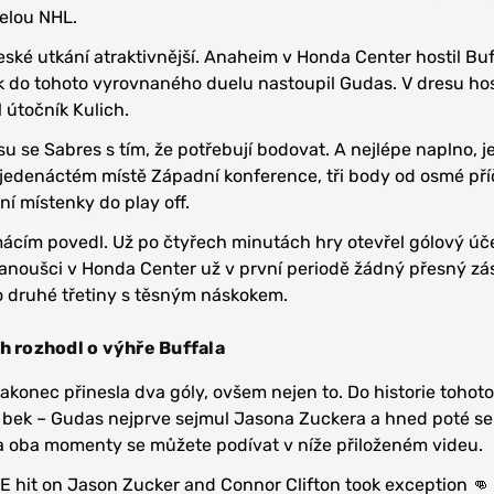
celou NHL.
eské utkání atraktivnější. Anaheim v Honda Center hostil Buf
k do tohoto vyrovnaného duelu nastoupil Gudas. V dresu ho
l útočník Kulich.
u se Sabres s tím, že potřebují bodovat. A nejlépe naplno, je
jedenáctém místě Západní konference, tři body od osmé pří
ní místenky do play off.
mácím povedl. Už po čtyřech minutách hry otevřel gólový úč
fanoušci v Honda Center už v první periodě žádný přesný zá
o druhé třetiny s těsným náskokem.
ch rozhodl o výhře Buffala
akonec přinesla dva góly, ovšem nejen to. Do historie tohoto
 bek – Gudas nejprve sejmul Jasona Zuckera a hned poté se
 oba momenty se můžete podívat v níže přiloženém videu.
E hit on Jason Zucker and Connor Clifton took exception 👊