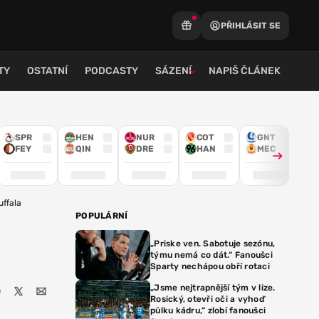
PŘIHLÁSIT SE
TY
OSTATNÍ
PODCASTY
SÁZENÍ
NAPIŠ ČLÁNEK
SPR
HEN
NUR
COT
GNT
FEY
QIN
DRE
HAN
MEC
uffala
POPULÁRNÍ
„Priske ven. Sabotuje sezónu,
týmu nemá co dát.“ Fanoušci
Sparty nechápou obří rotaci
„Jsme nejtrapnější tým v lize.
Rosický, otevři oči a vyhoď
půlku kádru,“ zlobí fanoušci