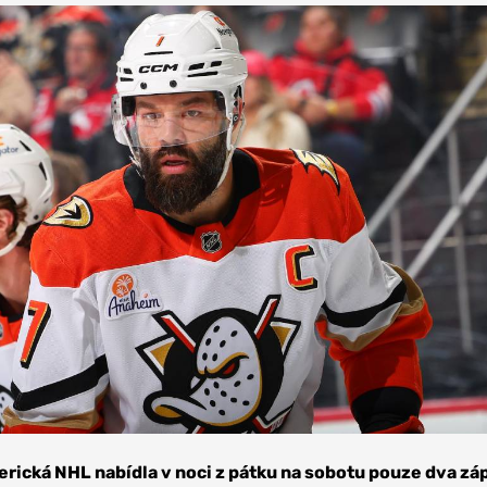
rická NHL nabídla v noci z pátku na sobotu pouze dva zá