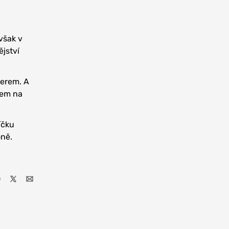
však v
ějství
werem. A
šem na
íčku
óně.