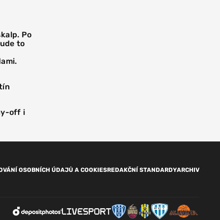
skalp. Po
Bude to
dami.
tín
y-off i
OVÁNÍ OSOBNÍCH ÚDAJŮ A COOKIES
REDAKČNÍ STANDARDY
ARCHIV