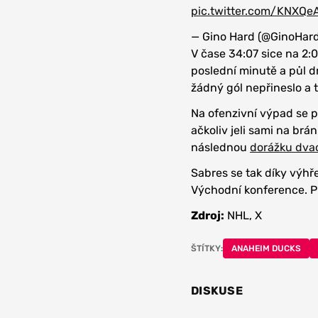
pic.twitter.com/KNXQ
— Gino Hard (@GinoHar
V čase 34:07 sice na 2:
poslední minutě a půl dr
žádný gól nepřineslo a t
Na ofenzivní výpad se 
ačkoliv jeli sami na br
následnou
dorážku dvac
Sabres se tak díky výh
Východní konference. Pr
Zdroj:
NHL, X
ŠTÍTKY:
ANAHEIM DUCKS
DISKUSE