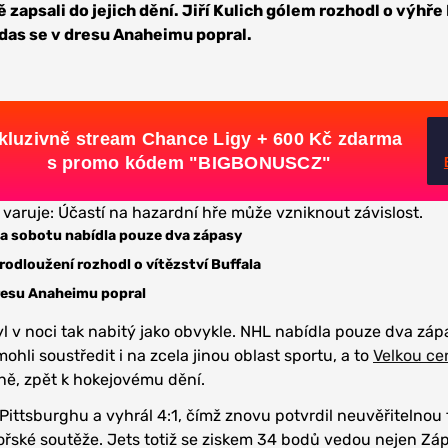
 zapsali do jejich dění. Jiří Kulich gólem rozhodl o výhře 
das se v dresu Anaheimu popral.
kluzivně stream Chance Ligy + 600 Kč zdarma
s promo kódem "BIGBONUSCZ"
 varuje: Účastí na hazardní hře může vzniknout závislost.
na sobotu nabídla pouze dva zápasy
prodloužení rozhodl o vítězství Buffala
resu Anaheimu popral
 v noci tak nabitý jako obvykle. NHL nabídla pouze dva záp
mohli soustředit i na zcela jinou oblast sportu, a to
Velkou ce
ně, zpět k hokejovému dění.
Pittsburghu a vyhrál 4:1, čímž znovu potvrdil neuvěřitelnou
ořské soutěže. Jets totiž se ziskem 34 bodů vedou nejen Zá