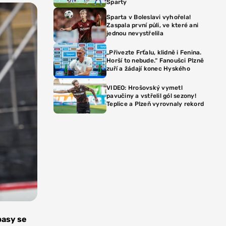
Sparty
Sparta v Boleslavi vyhořela!
Zaspala první půli, ve které ani
jednou nevystřelila
„Přivezte Frťalu, klidně i Fenina.
Horší to nebude.“ Fanoušci Plzně
zuří a žádají konec Hyského
VIDEO: Hrošovský vymetl
pavučiny a vstřelil gól sezony!
Teplice a Plzeň vyrovnaly rekord
pasy se