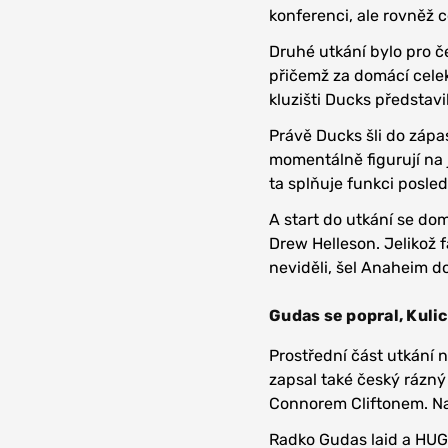
konferenci, ale rovněž 
Druhé utkání bylo pro č
přičemž za domácí cele
kluzišti Ducks představi
Právě Ducks šli do zápas
momentálně figurují na 
ta splňuje funkci posled
A start do utkání se do
Drew Helleson. Jelikož 
neviděli, šel Anaheim d
Gudas se popral, Kuli
Prostřední část utkání n
zapsal také český rázný
Connorem Cliftonem. Na
Radko Gudas laid a HUG