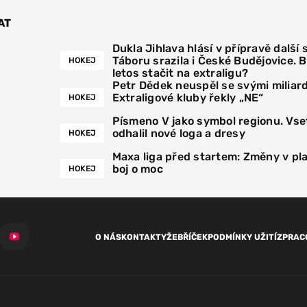
AT
Dukla Jihlava hlásí v přípravě další 
Táboru srazila i České Budějovice. 
HOKEJ
letos stačit na extraligu?
Petr Dědek neuspěl se svými miliar
Extraligové kluby řekly „NE“
HOKEJ
Písmeno V jako symbol regionu. Vse
odhalil nové loga a dresy
HOKEJ
Maxa liga před startem: Změny v pla
boj o moc
HOKEJ
O NÁS
KONTAKTY
ŽEBŘÍČEK
PODMÍNKY UŽITÍ
ZPRAC