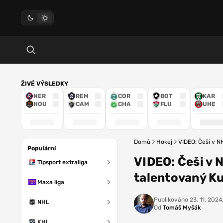
ŽIVÉ VÝSLEDKY
NER
REM
COR
BOT
KAR
HOU
CAM
CHA
FLU
UHE
Domů
Hokej
VIDEO: Češi v N
Populární
VIDEO: Češi v N
Tipsport extraliga
talentovaný Ku
Maxa liga
Publikováno
23. 11. 2024,
NHL
Od
Tomáš Myšák
KHL